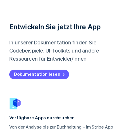
English
Mexiko
Español
English
Neuseeland
Entwickeln Sie jetzt Ihre App
English
Niederlande
Nederlands
English
In unserer Dokumentation finden Sie
Norwegen
Codebeispiele, UI-Toolkits und andere
English
Österreich
Ressourcen für Entwickler/innen.
Deutsch
English
Polen
Dokumentation lesen
English
Portugal
Português
English
Rumänien
English
Schweden
Svenska
English
Schweiz
Verfügbare Apps durchsuchen
Deutsch
Français
Italiano
English
Von der Analyse bis zur Buchhaltung – im Stripe App
Singapur