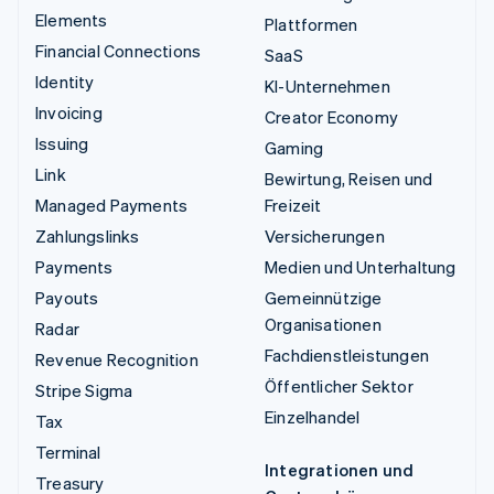
Elements
Plattformen
Financial Connections
SaaS
Identity
KI-Unternehmen
Invoicing
Creator Economy
Issuing
Gaming
Link
Bewirtung, Reisen und
Managed Payments
Freizeit
Zahlungslinks
Versicherungen
Payments
Medien und Unterhaltung
Payouts
Gemeinnützige
Organisationen
Radar
Fachdienstleistungen
Revenue Recognition
Öffentlicher Sektor
Stripe Sigma
Einzelhandel
Tax
Terminal
Integrationen und
Treasury