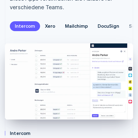
verschiedene Teams.
Intercom
Xero
Mailchimp
DocuSign
Sen
Intercom