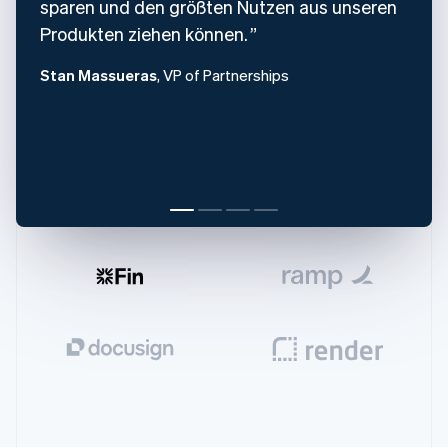
sparen und den größten Nutzen aus unseren
English
Produkten ziehen können.
Irland
English
Stan Massueras
, VP of Partnerships
Italien
Italiano
English
Japan
日本語
English
Kanada
English
Français
Kroatien
English
Italiano
Lettland
English
Liechtenstein
Deutsch
English
Litauen
English
Luxemburg
Français
Deutsch
English
Malaysia
English
简体中文
Malta