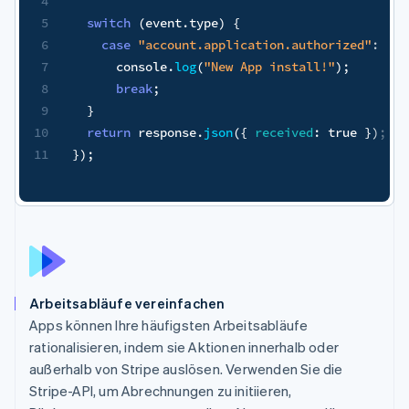
nt
.
type
)
{
ount.application.authorized"
:
.
log
(
"New App install!"
)
;
onse
.
json
(
{
received
:
true
}
)
;
Arbeitsabläufe vereinfachen
Apps können Ihre häufigsten Arbeitsabläufe
rationalisieren, indem sie Aktionen innerhalb oder
außerhalb von Stripe auslösen. Verwenden Sie die
Stripe-API, um Abrechnungen zu initiieren,