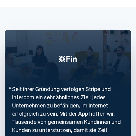
Nederlands
Français
Deutsch
English
Brasilien
Português
English
Bulgarien
English
Dänemark
English
Deutschland
Deutsch
English
Estland
English
Festlandchina
简体中文
English
Finnland
Seit ihrer Gründung verfolgen Stripe und
English
Svenska
Intercom ein sehr ähnliches Ziel: jedes
Frankreich
Français
English
Unternehmen zu befähigen, im Internet
Gibraltar
erfolgreich zu sein. Mit der App hoffen wir,
English
Griechenland
Tausende von gemeinsamen Kundinnen und
English
Kunden zu unterstützen, damit sie Zeit
Indien