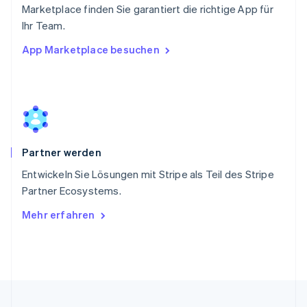
English
简体中文
Marketplace finden Sie garantiert die richtige App für
Slowakei
Ihr Team.
English
App Marketplace besuchen
Slowenien
English
Italiano
Sonderverwaltungsregion Hongkong,
China
English
简体中文
Spanien
Español
English
Partner werden
Thailand
ไทย
English
Entwickeln Sie Lösungen mit Stripe als Teil des Stripe
Tschechische Republik
Partner Ecosystems.
English
Ungarn
Mehr erfahren
English
Vereinigte Arabische Emirate
English
Vereinigte Staaten
English
Español
简体中文
Vereinigtes Königreich
English