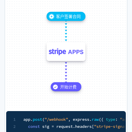
客户签署合同
专有
数据
开始计费
bhook"
,
 express
.
raw
(
{
type
:
"application/json"
~
}
)
,
(
requ
 request
.
headers
[
"stripe-signature"
]
;