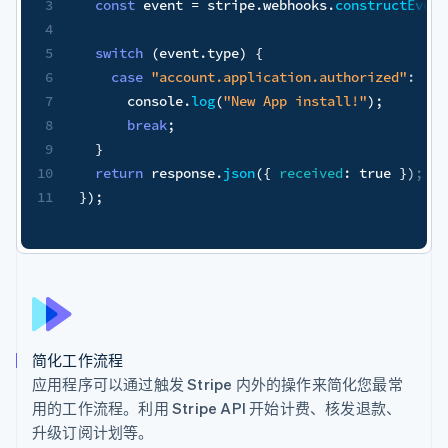
 
=
 stripe
.
webhooks
.
constructEvent
(
request
.
body
,
 sig
,
 pro
nt
.
type
)
{
ount.application.authorized"
:
.
log
(
"New App install!"
)
;
onse
.
json
(
{
received
:
true
}
)
;
简化工作流程
应用程序可以通过触发 Stripe 内外的操作来简化您最常
用的工作流程。利用 Stripe API 开始计费、核发退款、
升级订阅计划等。