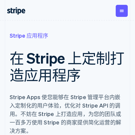
按企业阶段
文档
学习
支付
营收
资金管
平台
Stripe 应用程序
理
易市
大型企业
Stripe 文档
博客
Payments
Billing
初创企业
API 参考文档
客户案例
在 Stripe 上定制打
在线支付
经常性收入
Global
Conn
库与 SDK
指南
Payment links
Metronome
Payouts
Stripe Apps
按用量计费
平台
造应用程序
无代码支付
Subscriptions
向第三
按应用场景
Checkout
方打款
支持
预构建支付界
订阅管理
指南
智能体商务
面
Invoicing
加密货币
获取支持
一次性或定期
Elements
电子商务
接受线上付款
托管支持方案
Stripe Apps 使您能够在 Stripe 管理平台内嵌
灵活的 UI 组件
账单
嵌入式金融
实施预置结账流程
专业服务
Payment
Tax
入定制化的用户体验，优化对 Stripe API 的调
财务自动化
构建平台或交易市场
methods
销售税和增值
全球化企业
管理订阅
用。不妨在 Stripe 上打造应用，为您的团队或
接入 125+ 种支
税自动化
应用内支付
提供按用量计费
付方式
Revenue
一百多万使用 Stripe 的商家提供简化运营的解
交易市场
发行稳定币支持的支付卡
Authorization
Recognition
公司
资金管理
通过智能体配置和管理服
决方案。
Boost
会计自动化
平台
务