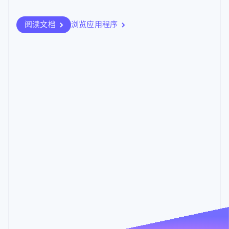
支付成功率优
Stripe Sigma
产品路线图
SaaS
化
自定义报告
Sessions 年度大会
Link
Data Pipeline
阅读文档
浏览应用程序
招聘
加速结账
数据同步
资讯中心
资源
Stripe Press
按行业
应用集成
AI 企业
代码示例
更多
创作者经济
开发者博客
联系
Product roadmap
DOCUSIGN
游戏
API 状态
了解未来规划
信封
酒店、旅游与休闲
今天
联系销售
匹配客户的信封清单。
保险
Radar
成为合作伙伴
总额
余额
媒体与娱乐
欺诈防范
进行中
HK$12,198.72
HK$9,257.51
请用 DocuSign 签字: 同意书
非营利组织
可提现金额
上次修改日期：5月16日
Atlas
专业服务
查看
提现
初创企业注册
公共部门
HK$11,633.07
已完成
零售
预计今天
请用 DocuSign 签字: 承包商承认书 IT 政策
Climate
上次修改日期：5月16日
碳移除
查看
报告概览
全部
已拒绝
会计
最近 7 天
7月31日 – 8月29日
生态系统
请用 DocuSign 签字: One Way 保密协议
Mailchimp
DocuSign
金融服务
上次修改日期：5月16日
通过电子邮件和营销自动化引流并促进销量
将付款与协议放在一处
Billing
查看
总额
销售净额
每月经常性收入
市场与销售
生产力
生产力
合规
Climate
合规
合作伙伴
Bench
Dropbox
数据与分析
直接在您的 Stripe 管理平台中查看和比较损益表
查看您的 Dropbox 文件以及 Stripe 客户和支付信
Stripe App Marketplace
市场与销售
息
会计
合规
Stripe Sessions 2026
生产力
生产力