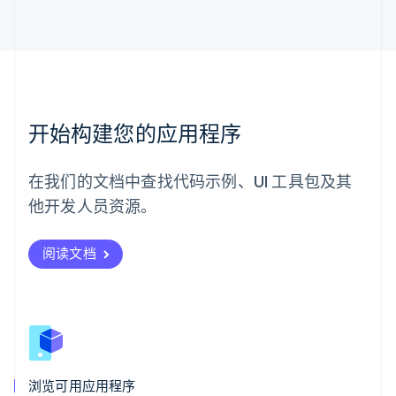
English
马来西亚
English
简体中文
美国
English
Español
简体中文
墨西哥
Español
English
开始构建您的应用程序
挪威
English
葡萄牙
在我们的文档中查找代码示例、UI 工具包及其
Português
English
日本
他开发人员资源。
日本語
English
瑞典
阅读文档
Svenska
English
瑞士
Deutsch
Français
Italiano
English
塞浦路斯
English
斯洛伐克
English
斯洛文尼亚
浏览可用应用程序