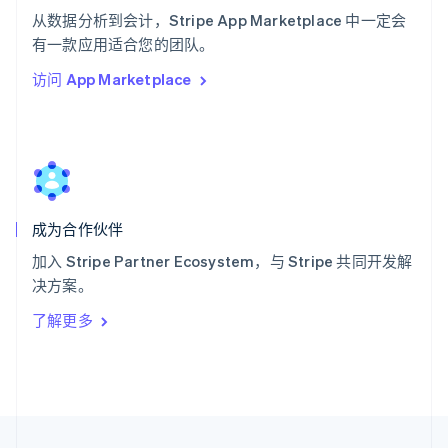
English
Italiano
从数据分析到会计，Stripe App Marketplace 中一定会
泰国
ไทย
English
有一款应用适合您的团队。
希腊
访问 App Marketplace
English
西班牙
Español
English
新加坡
English
简体中文
新西兰
English
成为合作伙伴
匈牙利
English
加入 Stripe Partner Ecosystem，与 Stripe 共同开发解
意大利
决方案。
Italiano
English
印度
了解更多
English
英国
English
直布罗陀
English
中国内地