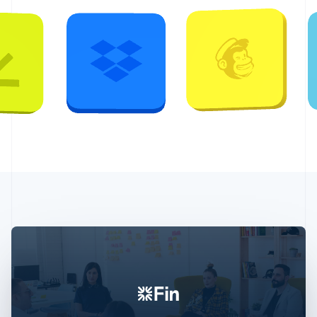
English
爱尔兰
English
爱沙尼亚
English
奥地利
Deutsch
English
澳大利亚
English
巴西
Português
English
保加利亚
English
比利时
Nederlands
Français
Deutsch
English
波兰
English
丹麦
English
德国
Deutsch
English
法国