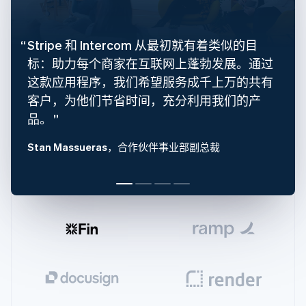
Français
English
芬兰
English
Svenska
Stripe 和 Intercom 从最初就有着类似的目
荷兰
标：助力每个商家在互联网上蓬勃发展。通过
Nederlands
English
加拿大
这款应用程序，我们希望服务成千上万的共有
English
Français
客户，为他们节省时间，充分利用我们的产
捷克
English
品。
克罗地亚
English
Italiano
Stan Massueras
，合作伙伴事业部副总裁
拉脱维亚
English
立陶宛
English
列支敦士登
Deutsch
English
卢森堡
Français
Deutsch
English
罗马尼亚
English
马尔他