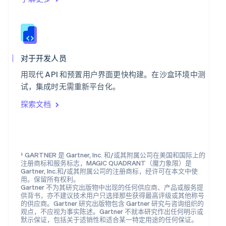
塞浦路斯
English
斯洛伐克
English
斯洛文尼亚
English
Italiano
对于开发人员
泰国
ไทย
English
用现代 API 和预置用户界面更快构建。在沙盒环境中测
希腊
试，集成时无需重新平台化。
English
探索文档
西班牙
Español
English
新加坡
English
简体中文
新西兰
¹ GARTNER 是 Gartner, Inc. 和/或其附属公司在美国和国际上的
English
注册商标和服务标志，MAGIC QUADRANT（魔力象限）是
匈牙利
Gartner, Inc.和/或其附属公司的注册商标，经许可在本文中使
English
用。保留所有权利。
意大利
Gartner 不为其研究出版物中出现的任何供应商、产品或服务提
供背书，亦不建议技术用户只选择那些获得最高评级或其他称号
Italiano
English
的供应商。Gartner 研究出版物包含 Gartner 研究与咨询组织的
印度
观点，不应视为事实陈述。Gartner 不就本研究作出任何明示或
English
默示保证，包括关于适销性和适合某一特定用途的任何保证。