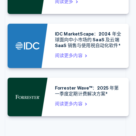
丹麦
阅读更多
English
德国
Deutsch
English
法国
Français
English
IDC MarketScape：2024 年全
球面向中小市场的 SaaS 及云端
芬兰
SaaS 销售与使用税自动化软件⁴
English
Svenska
荷兰
阅读更多内容
Nederlands
English
加拿大
English
Français
捷克
English
Forrester Wave™：2025 年第
克罗地亚
一季度定期计费解决方案³
English
Italiano
拉脱维亚
阅读更多内容
English
立陶宛
English
列支敦士登
Deutsch
English