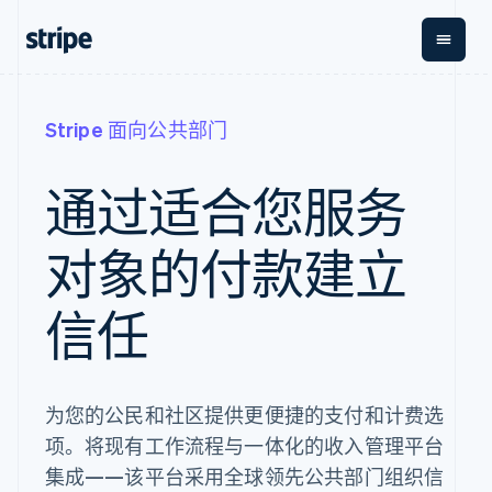
按企业阶段
文档
学习
支付
营收
资金管
平
Stripe 面向公共部门
理
易
大型企业
Stripe 文档
博客
Payments
Billing
初创企业
API 参考文档
客户案例
通过适合您服务
在线支付
经常性收入
Global
Con
库与 SDK
指南
Payment links
Metronome
Payouts
Stripe Apps
按用量计费
平
对象的付款建立
无代码支付
Subscriptions
向第三
按应用场景
Checkout
方打款
支持
预构建支付界
订阅管理
指南
信任
智能体商务
面
Invoicing
加密货币
获取支持
一次性或定期
Elements
电子商务
接受线上付款
托管支持方案
灵活的 UI 组件
账单
嵌入式金融
实施预置结账流程
专业服务
支付方式
Tax
财务自动化
构建平台或交易市场
支持 125 种以
销售税和增值
全球化企业
管理订阅
为您的公民和社区提供更便捷的支付和计费选
上
税自动化
应用内支付
提供按用量计费
Authorization
Revenue
项。将现有工作流程与一体化的收入管理平台
交易市场
发行稳定币支持的支付
Boost
Recognition
公司
资金管理
卡
集成——该平台采用全球领先公共部门组织信
支付成功率优
会计自动化
平台
通过智能体配置和管理