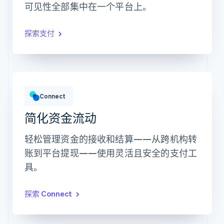
可见性全部集中在一个平台上。
有效期
安全码
账单地址同收货地址
探索支付
保存我的信息，安全地一键结账
在[商家]及数千网站上更快结账。
总额
HK$12,382.22
HK$10,205.13 上一期
Connect
简化资金流动
轻松管理资金的接收和结算——从跨机构转
账到平台提现——使用灵活且安全的支付工
总收入最高的账户
所有时间内的数据
具。
Prodigy Group
HK$2,608.00
Next Level Chicago
HK$1,902.00
Togethere
HK$1,801.00
CnM Sweets - Wicker Park
HK$1,220.00
探索 Connect
今天 07:50 更新