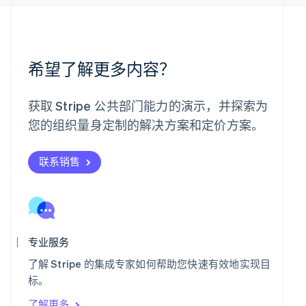
卢森堡
Français
Deutsch
English
罗马尼亚
English
马尔他
希望了解更多内容？
English
马来西亚
English
简体中文
获取 Stripe 公共部门能力的演示，并探索为
美国
您的组织量身定制的解决方案和定价方案。
English
Español
简体中文
墨西哥
Español
English
联系销售
挪威
English
葡萄牙
Português
English
日本
日本語
English
专业服务
瑞典
了解 Stripe 的集成专家如何帮助您快速有效地实现目
Svenska
English
标。
瑞士
Deutsch
Français
Italiano
English
了解更多