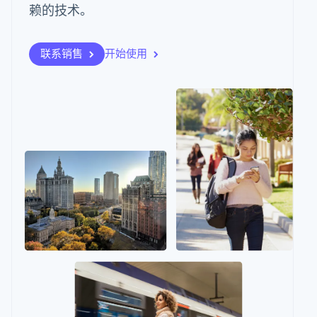
化
Stripe Sigma
赖的技术。
产品路线图
SaaS
服务
自定义报告
Link
Sessions 年度大会
加速结账
Data Pipeline
招聘
数据同步
资讯中心
联系销售
开始使用
Stripe Press
按行业
资源
AI 企业
应用集成
更多
创作者经济
代码示例
联系
Product roadmap
游戏
开发者博客
了解未来规划
酒店、旅游与休闲
API 状态
联系销售
保险
Radar
成为合作伙伴
媒体与娱乐
欺诈防范
非营利组织
Atlas
专业服务
初创企业注册
公共部门
零售
Climate
碳移除
生态系统
合作伙伴
Stripe App
Stripe Sessions 2026