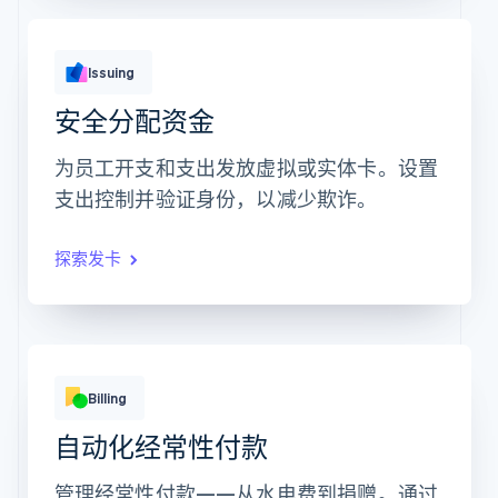
Issuing
安全分配资金
为员工开支和支出发放虚拟或实体卡。设置
支出控制并验证身份，以减少欺诈。
探索发卡
每月
每年
Billing
自动化经常性付款
催化剂版
加速器版
旗舰版
HK$20
HK$50
HK$100
管理经常性付款——从水电费到捐赠。通过