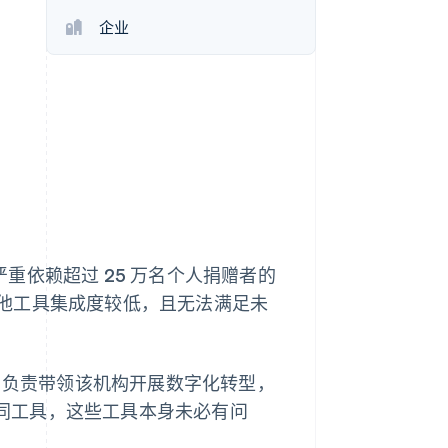
Stripe Sessions 2026
企业
了解 Stripe 如何为 AI 构
建经济基础设施。
立即观看
每年严重依赖超过 25 万名个人捐赠者的
他工具集成度较低，且无法满足未
营销总监，负责带领该机构开展数字化转型，
种不同工具，这些工具本身未必有问