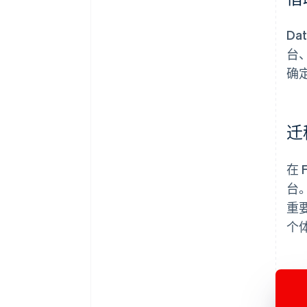
Da
台、
确
迁
在 
台。
重
个