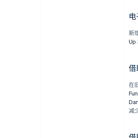
电
新增
Up
借
在
Fu
Da
减
借