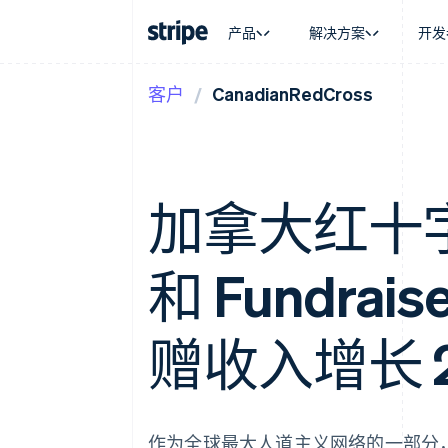
产品
解决方案
开发
客户
CanadianRedCross
按企业阶段
文档
学习
按应用场
支持
支付
营收
大型企业
Stripe 文档
博客
智能体
获取支
Payments
Billing
初创企业
API 参考文档
客户案例
加密货
托管支
在线支付
经常性收入
库与 SDK
指南
电子商
专业服
Payment links
Metronome
Stripe Apps
嵌入式
加拿大红十字会
无代码支付
按用量计费
财务自
Checkout
Subscriptions
全球化
预构建支付界面
订阅管理
应用内
Elements
Invoicing
和 Fundra
交易市
灵活的 UI 组件
一次性或定期账单
资金管
支付方式
Tax
平台
支持 125 种以上
销售税和增值税自动
SaaS
Authorization Boost
赠收入增长 
Revenue Recogniti
支付成功率优化
会计自动化
Link
Stripe Sigma
加速结账
自定义报告
Data Pipeline
数据同步
作为全球最大人道主义网络的一部分