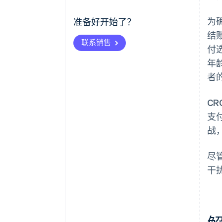
为
准备好开始了？
结
联系销售
付
年
者
C
支
战
尽
干