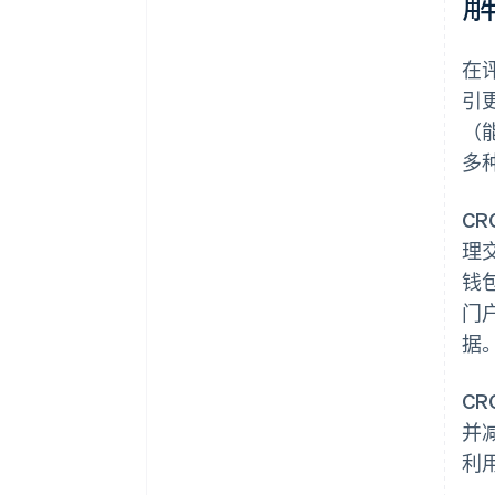
在
引更
（能
多
CR
理交
钱包
门
据
CR
并
利