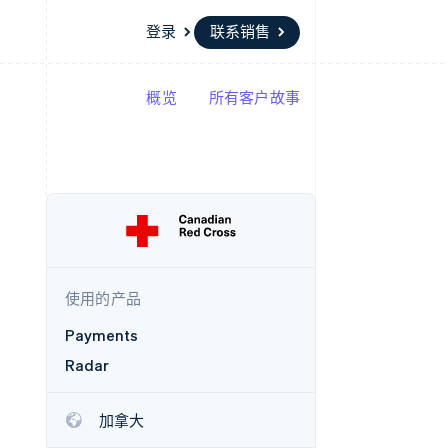
登录
联系销售
概览
所有客户故事
资源
生态系统
联系
场
更多
应用集成
合作伙伴
联系销售
Product roadmap
代码示例
Stripe App Marketplace
成为合作伙伴
了解未来规划
开发者博客
API 状态
Radar
欺诈防范
Atlas
初创企业注册
使用的产品
Climate
碳移除
Payments
Radar
加拿大