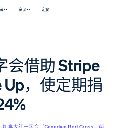
者
资源
定价
景
指南
按行业
公司
资金管理
平台和交易市
商务
持
接受线上付款
AI 企业
产品路线图
Global Payouts
Connect
币
持方案
实施预置结账流程
创作者经济
Sessions 年度大会
向第三方打款
平台支付
务
务
构建平台或交易市场
游戏
招聘
金融
管理订阅
酒店、旅游与休闲
资讯中心
借助 Stripe
动化
提供按用量计费
保险
Stripe Press
企业
发行稳定币支持的支付卡
媒体与娱乐
支付
通过智能体配置和管理服务
非营利组织
ise Up，使定期捐
场
专业服务
理
公共部门
零售
化
24%
on
，
加拿大红十字会（Canadian Red Cross，简