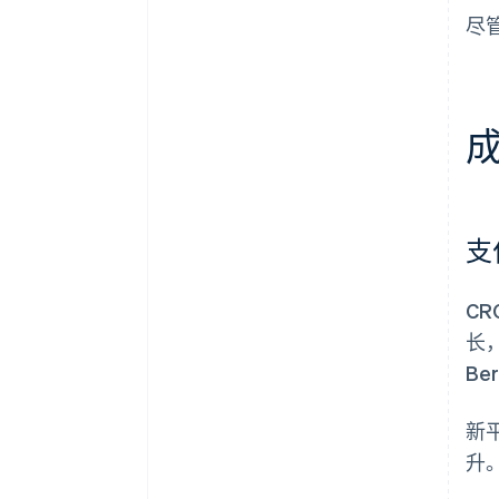
尽管
支
CR
长
B
新
升