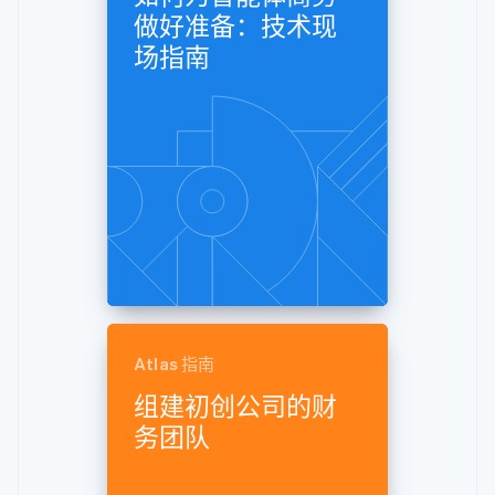
化
Stripe Sigma
产品路线图
SaaS
做好准备：技术现
自定义报告
Link
Sessions 年度大会
加速结账
Data Pipeline
场指南
招聘
数据同步
资讯中心
资源
Stripe Press
按行业
应用集成
AI 企业
代码示例
更多
创作者经济
开发者博客
联系
Product roadmap
游戏
API 状态
了解未来规划
酒店、旅游与休闲
联系销售
保险
Radar
成为合作伙伴
媒体与娱乐
欺诈防范
非营利组织
Atlas
专业服务
初创企业注册
公共部门
零售
Climate
碳移除
Atlas 指南
组建初创公司的财
生态系统
务团队
合作伙伴
Stripe App Marketplace
Stripe Sessions 2026