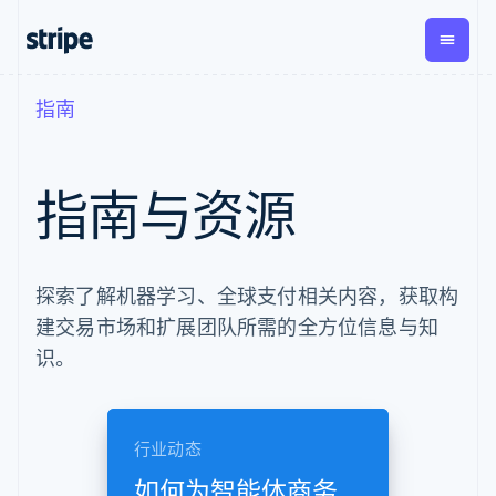
指南
按企业阶段
文档
学习
支付
营收
资金管
平台
理
易市
大型企业
Stripe 文档
博客
Payments
Billing
初创企业
API 参考文档
客户案例
指南与资源
在线支付
经常性收入
Global
Conn
库与 SDK
指南
Payment links
Metronome
Payouts
Stripe Apps
按用量计费
平台
无代码支付
Subscriptions
向第三
按应用场景
Checkout
方打款
支持
探索了解机器学习、全球支付相关内容，获取构
预构建支付界
订阅管理
指南
智能体商务
面
Invoicing
建交易市场和扩展团队所需的全方位信息与知
加密货币
获取支持
一次性或定期
Elements
电子商务
接受线上付款
托管支持方案
识。
灵活的 UI 组件
账单
嵌入式金融
实施预置结账流程
专业服务
支付方式
Tax
财务自动化
构建平台或交易市场
支持 125 种以
销售税和增值
全球化企业
管理订阅
上
税自动化
应用内支付
提供按用量计费
Authorization
Revenue
行业动态
交易市场
发行稳定币支持的支付卡
Boost
Recognition
公司
资金管理
通过智能体配置和管理服
支付成功率优
会计自动化
如何为智能体商务
平台
务