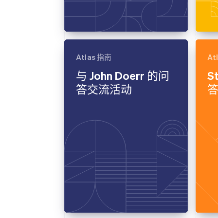
Atlas 指南
At
与 John Doerr 的问
S
答交流活动
答