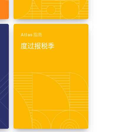
Atlas 指南
度过报税季