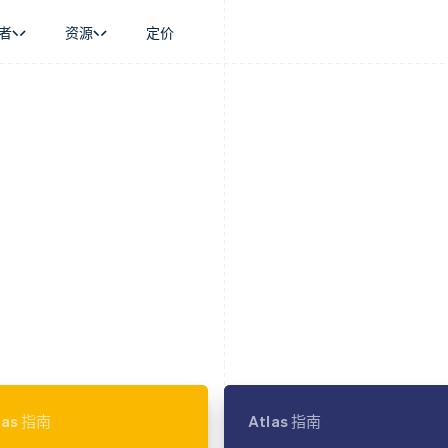
者
资源
定价
景
指南
按行业
公司
资金管理
平台和交易市
商务
持
接受线上付款
AI 企业
产品路线图
Global Payouts
Connect
币
持方案
实施预置结账流程
创作者经济
Sessions 年度大会
向第三方打款
平台支付
务
务
构建平台或交易市场
游戏
招聘
金融
管理订阅
酒店、旅游与休闲
资讯中心
动化
提供按用量计费
保险
Stripe Press
企业
发行稳定币支持的支付卡
媒体与娱乐
支付
通过智能体配置和管理服务
非营利组织
场
专业服务
理
公共部门
零售
化
on
las 指南
Atlas 指南