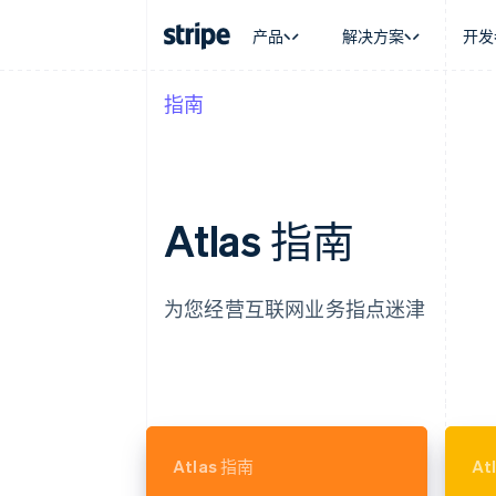
产品
解决方案
开发
指南
按企业阶段
文档
学习
按应用场
支持
支付
营收
大型企业
Stripe 文档
博客
智能体
获取支
Payments
Billing
初创企业
API 参考文档
客户案例
加密货
托管支
在线支付
经常性收入
库与 SDK
指南
电子商
专业服
Payment links
Metronome
Stripe Apps
嵌入式
Atlas 指南
无代码支付
按用量计费
财务自
Checkout
Subscriptions
全球化
预构建支付界面
订阅管理
应用内
Elements
Invoicing
交易市
为您经营互联网业务指点迷津
灵活的 UI 组件
一次性或定期账单
资金管
Payment methods
Tax
平台
接入 125+ 种支付方式
销售税和增值税自动
SaaS
Authorization Boost
Revenue Recogniti
支付成功率优化
会计自动化
Link
Stripe Sigma
加速结账
自定义报告
Data Pipeline
Atlas 指南
At
数据同步