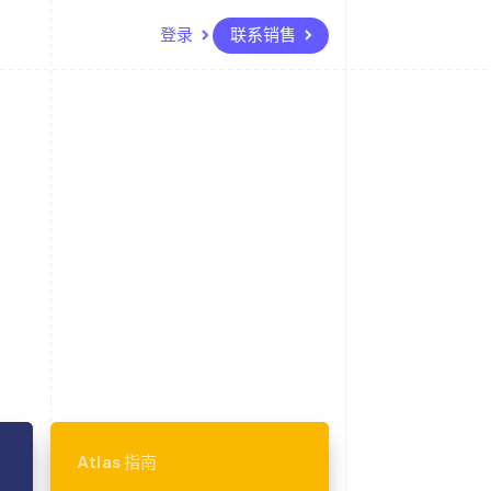
登录
联系销售
资源
生态系统
联系
场
更多
应用集成
合作伙伴
联系销售
Product roadmap
代码示例
Stripe App Marketplace
成为合作伙伴
了解未来规划
开发者博客
API 状态
Radar
欺诈防范
Atlas
初创企业注册
Climate
碳移除
Atlas 指南