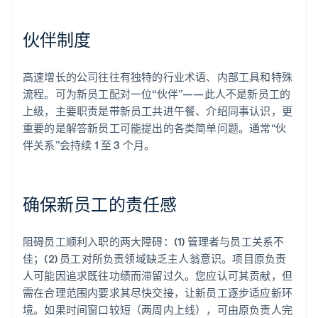
English
奥地利
伙伴制度
Deutsch
English
澳大利亚
English
高速增长的公司往往有独特的行业术语、内部工具和特殊
巴西
流程。可为新员工配对一位“伙伴”——此人不是新员工的
Português
English
保加利亚
上级，主要职责是带新员工共进午餐、介绍同事认识，更
English
重要的是解答新员工可能提出的各类简单问题。通常“伙
比利时
伴关系”会持续 1 至 3 个月。
Nederlands
Français
Deutsch
English
波兰
English
丹麦
确保新员工的责任感
English
德国
Deutsch
English
阻碍员工顺利入职的两大障碍：(1) 管理者与员工关系不
法国
佳；(2) 员工对所负责领域缺乏主人翁意识。项目原负责
Français
English
人可能因追求既往功绩而滞留过久。您应认可其贡献，但
芬兰
需在合理范围内要求其尽快交接，让新员工逐步适应新环
English
Svenska
境。如果时间窗口较短（两周内上线），可由原负责人完
荷兰