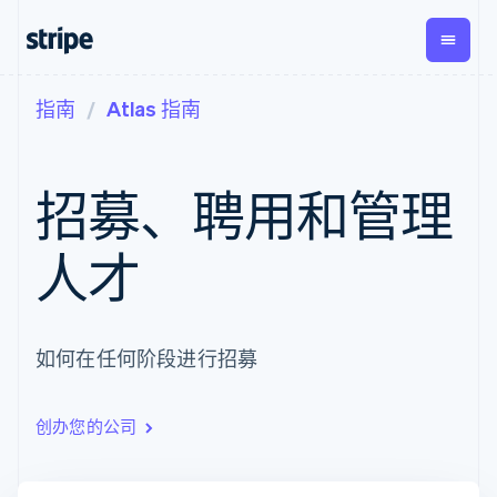
指南
Atlas 指南
按企业阶段
文档
学习
支付
营收
资金管
平台
理
易市
大型企业
Stripe 文档
博客
Payments
Billing
初创企业
API 参考文档
客户案例
招募、聘用和管理
在线支付
经常性收入
Global
Conn
库与 SDK
指南
Payment links
Metronome
Payouts
Stripe Apps
按用量计费
平台
人才
无代码支付
Subscriptions
向第三
按应用场景
Checkout
方打款
支持
预构建支付界
订阅管理
指南
智能体商务
面
Invoicing
加密货币
获取支持
一次性或定期
Elements
电子商务
接受线上付款
托管支持方案
如何在任何阶段进行招募
灵活的 UI 组件
账单
嵌入式金融
实施预置结账流程
专业服务
支付方式
Tax
财务自动化
构建平台或交易市场
支持 125 种以
销售税和增值
全球化企业
管理订阅
上
税自动化
创办您的公司
应用内支付
提供按用量计费
Authorization
Revenue
交易市场
发行稳定币支持的支付卡
Boost
Recognition
公司
资金管理
通过智能体配置和管理服
支付成功率优
会计自动化
平台
务