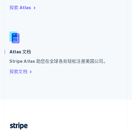
English
探索 Atlas
西班牙
Español
English
新加坡
English
简体中文
新西兰
English
匈牙利
English
Atlas 文档
意大利
Stripe Atlas 助您在全球各处轻松注册美国公司。
Italiano
English
印度
探索文档
English
英国
English
直布罗陀
English
中国内地
简体中文
English
中国香港特别行政区
English
简体中文