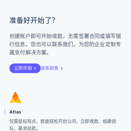
English
Español
简体中文
墨西哥
Español
English
准备好开始了？
挪威
English
葡萄牙
创建账户即可开始收款，无需签署合同或填写银
Português
English
行信息。您也可以联系我们，为您的企业定制专
日本
日本語
English
属支付解决方案。
瑞典
Svenska
English
瑞士
立即开始
联系销售
Deutsch
Français
Italiano
English
塞浦路斯
English
斯洛伐克
English
斯洛文尼亚
English
Italiano
Atlas
泰国
ไทย
English
仅需鼠标轻点，就能轻松开创公司，立即收款、组建团
希腊
队、募资启航。