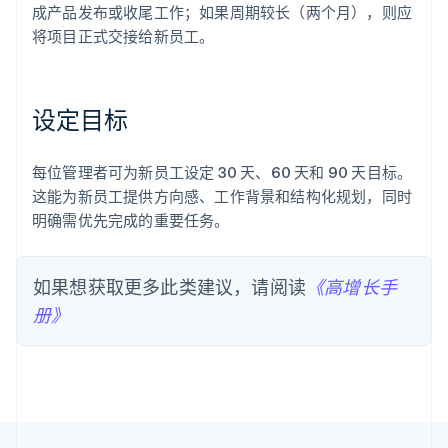
成产品发布或收尾工作；如果周期较长（两个月），则应
Nederlands
English
加拿大
将项目正式交接给新员工。
English
Français
捷克
English
克罗地亚
设定目标
English
Italiano
拉脱维亚
每位管理者可为新员工设定 30 天、60 天和 90 天目标。
English
立陶宛
这能为新员工提供方向感、工作背景和结构化规划，同时
English
明确需优先完成的重要任务。
列支敦士登
Deutsch
English
卢森堡
如果想获取更多此类建议，请阅读
《高增长手
Français
Deutsch
English
罗马尼亚
册》
English
马尔他
English
马来西亚
English
简体中文
美国