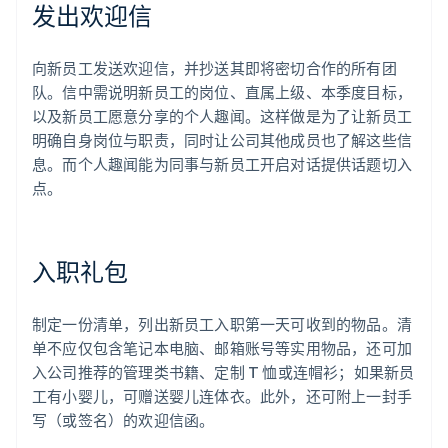
发出欢迎信
向新员工发送欢迎信，并抄送其即将密切合作的所有团
队。信中需说明新员工的岗位、直属上级、本季度目标，
以及新员工愿意分享的个人趣闻。这样做是为了让新员工
明确自身岗位与职责，同时让公司其他成员也了解这些信
息。而个人趣闻能为同事与新员工开启对话提供话题切入
点。
入职礼包
制定一份清单，列出新员工入职第一天可收到的物品。清
单不应仅包含笔记本电脑、邮箱账号等实用物品，还可加
阿联酋
入公司推荐的管理类书籍、定制 T 恤或连帽衫；如果新员
English
工有小婴儿，可赠送婴儿连体衣。此外，还可附上一封手
爱尔兰
写（或签名）的欢迎信函。
English
爱沙尼亚