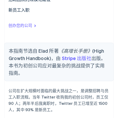
了解 Stripe 如何为 AI 构建经济基础设施。
立即观看
向所有候选人提问相同问题
初创阶段：团队成员兼任招聘人员
新员工入职
面试前为面试官分配考察重点
初步扩张期：设立专职招聘专员
发出欢迎信
创办您的公司
工作成果面试
高速增长期：招聘团队的多个细分岗位
入职礼包
候选人评分
高管招聘：委托猎头公司
伙伴制度
本指南节选自 Elad 所著
《高增长手册》
(High
高效推进
确保新员工的责任感
Growth Handbook)，由
Stripe 出版社
出版。
核查候选人背景
设定目标
本书为初创公司应对最复杂的挑战提供了实用
指南。
多元化候选人
公司在扩大规模时面临的最大挑战之一，是调整招聘与员
工入职流程。当年 Twitter 收购我的初创公司时，员工仅
90 人；两年半后我离职时，Twitter 员工已增至近 1500
人，其中 93% 是新员工。