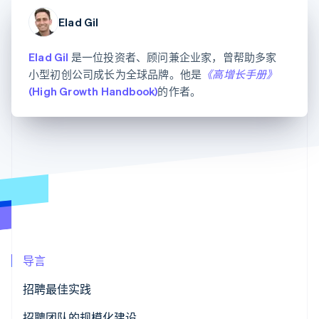
化
Stripe Sigma
产品路线图
SaaS
自定义报告
Link
Sessions 年度大会
Elad Gil
加速结账
Data Pipeline
招聘
数据同步
资讯中心
资源
Elad Gil
是一位投资者、顾问兼企业家，曾帮助多家
Stripe Press
按行业
小型初创公司成长为全球品牌。他是
《高增长手册》
应用集成
(High Growth Handbook)
的作者。
AI 企业
代码示例
更多
创作者经济
开发者博客
联系
Product roadmap
游戏
API 状态
了解未来规划
酒店、旅游与休闲
联系销售
保险
Radar
成为合作伙伴
媒体与娱乐
欺诈防范
非营利组织
Atlas
专业服务
初创企业注册
公共部门
零售
Climate
碳移除
导言
生态系统
招聘最佳实践
合作伙伴
Stripe App Marketplace
Stripe Sessions 2026
为每个岗位撰写职责描述
招聘团队的规模化建设