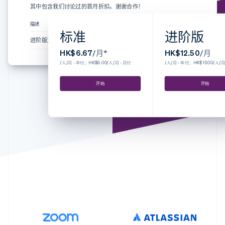
了解 Stripe 如何为 AI 构建经济基础设施。
其中包含我们讨论过的首月折扣。谢谢合作！
立即观看
描述
数量
价格
合计
标准
进阶版
进阶版方案
1
HK$12.50
HK$12.50
HK$6.67
/月*
HK$12.50
/月
/人/月 - 年付；HK$8.00/人/月 - 月付
/人/月 - 年付；HK$15.00/人/月
开始
开始