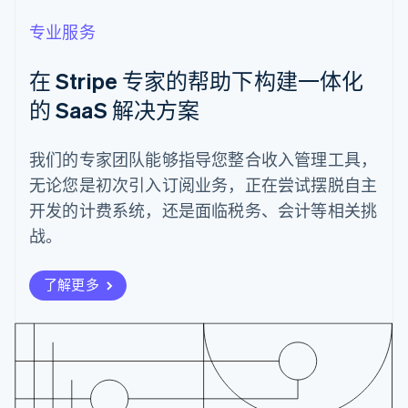
Deutsch
English
澳大利亚
专业服务
English
巴西
在 Stripe 专家的帮助下构建一体化
Português
English
保加利亚
的 SaaS 解决方案
English
比利时
Nederlands
Français
Deutsch
English
我们的专家团队能够指导您整合收入管理工具，
波兰
无论您是初次引入订阅业务，正在尝试摆脱自主
English
丹麦
开发的计费系统，还是面临税务、会计等相关挑
English
战。
德国
Deutsch
English
法国
了解更多
Français
English
芬兰
English
Svenska
荷兰
Nederlands
English
加拿大