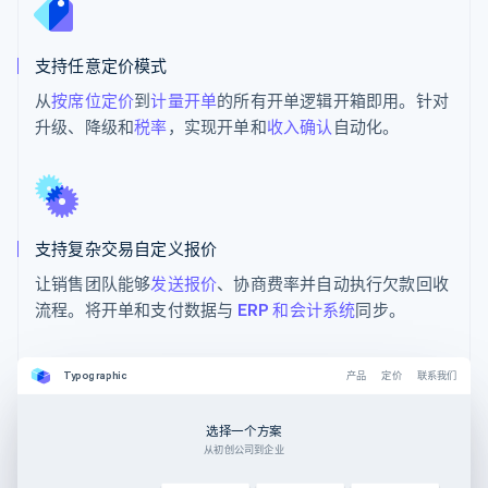
支持任意定价模式
从
按席位定价
到
计量开单
的所有开单逻辑开箱即用。针对
升级、降级和
税率
，实现开单和
收入确认
自动化。
支持复杂交易自定义报价
让销售团队能够
发送报价
、协商费率并自动执行欠款回收
流程。将开单和支付数据与
ERP 和会计系统
同步。
Typographic
产品
定价
联系我们
选择一个方案
从初创公司到企业