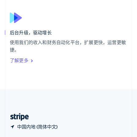
Español
English
新加坡
English
简体中文
新西兰
English
后台升级，驱动增长
匈牙利
English
使用我们的收入和财务自动化平台，扩展更快，运营更敏
意大利
捷。
Italiano
English
印度
了解更多
English
英国
English
直布罗陀
English
中国内地
简体中文
English
中国香港特别行政区
English
简体中文
中国内地 (简体中文)