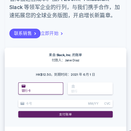
支付成功率优
Stripe Sigma
产品路线图
SaaS
Slack 等领军企业的行列，与我们携手合作，加
化
自定义报告
Sessions 年度大会
Link
Data Pipeline
招聘
速拓展您的全球业务版图，开启增长新篇章。
加速结账
数据同步
资讯中心
资源
Stripe Press
按行业
联系销售
立即开始
应用集成
AI 企业
代码示例
更多
创作者经济
开发者博客
联系
Product roadmap
游戏
API 状态
了解未来规划
来自 Slack, Inc. 的账单
酒店、旅游与休闲
联系销售
付款人：Jane Diaz
保险
Radar
成为合作伙伴
媒体与娱乐
欺诈防范
非营利组织
HK$12.50，到期时间：2021 年 6 月 1 日
Atlas
专业服务
初创企业注册
公共部门
零售
Climate
银行卡
银行
碳移除
卡号
MM/YY
CVC
生态系统
支付账单
合作伙伴
Stripe App Marketplace
Stripe Sessions 2026