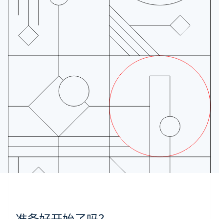
English
Français
捷克
English
克罗地亚
English
Italiano
拉脱维亚
English
立陶宛
English
列支敦士登
Deutsch
English
卢森堡
Français
Deutsch
English
罗马尼亚
English
马尔他
English
马来西亚
English
简体中文
美国
English
Español
简体中文
墨西哥
准备好开始了吗？