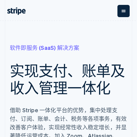
按企业阶段
文档
学习
支付
营收
资金管
平台
理
易市
大型企业
Stripe 文档
博客
软件即服务 (SaaS) 解决方案
Payments
Billing
初创企业
API 参考文档
客户案例
在线支付
经常性收入
Global
Conn
库与 SDK
指南
Payment links
Metronome
Payouts
Stripe Apps
实现支付、账单及
按用量计费
平台
无代码支付
Subscriptions
向第三
按应用场景
Checkout
方打款
支持
收入管理一体化
预构建支付界
订阅管理
指南
智能体商务
面
Invoicing
加密货币
获取支持
一次性或定期
Elements
电子商务
接受线上付款
托管支持方案
灵活的 UI 组件
账单
嵌入式金融
实施预置结账流程
专业服务
Payment
Tax
财务自动化
构建平台或交易市场
借助 Stripe 一体化平台的优势，集中处理支
methods
销售税和增值
全球化企业
管理订阅
接入 125+ 种支
税自动化
付、订阅、账单、会计、税务等各项事务，有效
应用内支付
提供按用量计费
付方式
Revenue
交易市场
发行稳定币支持的支付卡
改善客户体验，实现经常性收入稳定增长，并显
Authorization
Recognition
公司
资金管理
通过智能体配置和管理服
Boost
会计自动化
著降低运营成本。加入 Zoom、Atlassian、
平台
务