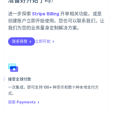
Español
English
挪威
English
进一步探索
Stripe Billing
开单相关功能，或是
葡萄牙
创建账户立即开始使用。您也可以联系我们，让
Português
English
日本
我们为您的业务量身定制解决方案。
日本語
English
瑞典
联系销售
立即开始
Svenska
English
瑞士
Deutsch
Français
Italiano
English
塞浦路斯
English
斯洛伐克
English
斯洛文尼亚
接受全球付款
English
Italiano
一次集成，即可支持 135+ 种货币和数十种本地支付方
泰国
ไทย
English
式。
希腊
探索 Payments
English
西班牙