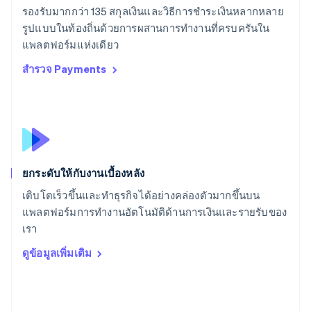
Deutsch
Français
Italiano
English
รองรับมากกว่า 135 สกุลเงินและวิธีการชำระเงินหลากหลาย
สวีเดน
รูปแบบในท้องถิ่นด้วยการผสานการทำงานที่ครบครันใน
Svenska
English
แพลตฟอร์มแห่งเดียว
สหรัฐอเมริกา
English
Español
简体中文
สำรวจ Payments
สหรัฐอาหรับเอมิเรตส์
English
สหราชอาณาจักร
English
สาธารณรัฐเช็ก
English
สิงคโปร์
ยกระดับให้กับงานเบื้องหลัง
English
简体中文
ออสเตรเลีย
เติบโตเร็วขึ้นและทำธุรกิจได้อย่างคล่องตัวมากขึ้นบน
English
แพลตฟอร์มการทำงานอัตโนมัติด้านการเงินและรายรับของ
ออสเตรีย
เรา
Deutsch
English
อิตาลี
ดูข้อมูลเพิ่มเติม
Italiano
English
อินเดีย
English
เอสโตเนีย