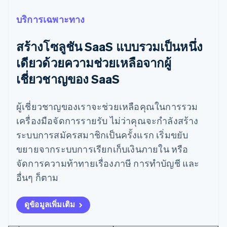
กรีซ
บริการเฉพาะทาง
English
เขตบริหารพิเศษฮ่องกง ประเทศจีน
สร้างโซลูชัน SaaS แบบรวมเป็นหนึ่ง
English
简体中文
แคนาดา
เดียวด้วยความช่วยเหลือจากผู้
English
Français
เชี่ยวชาญของ SaaS
โครเอเชีย
English
Italiano
จีนแผ่นดินใหญ่
ผู้เชี่ยวชาญของเราจะช่วยเหลือคุณในการรวม
简体中文
English
ไซปรัส
เครื่องมือจัดการรายรับ ไม่ว่าคุณจะกำลังสร้าง
English
ระบบการสมัครสมาชิกเป็นครั้งแรก เริ่มขยับ
ญี่ปุ่น
ขยายจากระบบการเรียกเก็บเงินภายใน หรือ
日本語
English
เดนมาร์ก
จัดการความท้าทายเรื่องภาษี การทำบัญชี และ
English
อื่นๆ ก็ตาม
ไทย
ไทย
English
นอร์เวย์
ดูข้อมูลเพิ่มเติม
English
นิวซีแลนด์