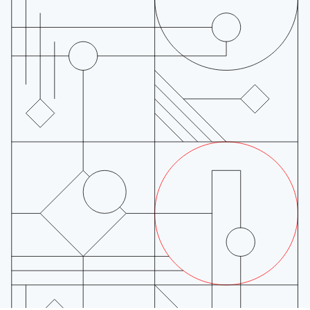
English
เนเธอร์แลนด์
Nederlands
English
บราซิล
Português
English
บัลแกเรีย
English
เบลเยียม
Nederlands
Français
Deutsch
English
โปรตุเกส
Português
English
โปแลนด์
English
ฝรั่งเศส
Français
English
ฟินแลนด์
English
Svenska
มอลตา
English
มาเลเซีย
English
简体中文
เม็กซิโก