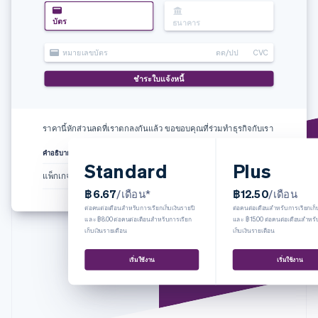
พาร์ทเนอร์
การก่อตั้งบริษัทสตาร์ทอัพ
Stripe App Marketplace
บัตร
ธนาคาร
Climate
การขจัดคาร์บอน
หมายเลขบัตร
ดด/ปป
CVC
ชำระใบแจ้งหนี้
Stripe Sessions 2026
ราคานี้หักส่วนลดที่เราตกลงกันแล้ว ขอขอบคุณที่ร่วมทำธุรกิจกับเรา
ดูว่า Stripe กำลังสร้างโครงสร้างพื้นฐานระบบเศรษฐกิจสำหรับ
คำอธิบาย
จำนวน
ราคา
รวม
AI อย่างไร
Standard
Plus
รับชมเลย
แพ็กเกจ Plus
1
฿12.50
฿12.50
฿6.67
/เดือน*
฿12.50
/เดือน
ต่อคนต่อเดือนสำหรับการเรียกเก็บเงินรายปี
ต่อคนต่อเดือนสำหรับการเรียกเก็บ
และ ฿8.00 ต่อคนต่อเดือนสำหรับการเรียก
และ ฿15.00 ต่อคนต่อเดือนสำหรั
เก็บเงินรายเดือน
เก็บเงินรายเดือน
เริ่มใช้งาน
เริ่มใช้งาน