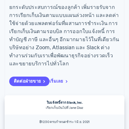
มากกว่า 125
ขายและ VAT
แพลตฟอร์ม
การใช้งาน
ยกระดับประสบการณ์ของลูกค้า เพิ่มรายรับจาก
รายการ
Authorization
อัตโนมัติ
Revenue
แผนงานผลิตภัณฑ์
SaaS
ออกบัตรที่มีสเตเบิลคอยน์
Boost
Recognition
การประชุมประจำปีแบบ
การเรียกเก็บเงินตามแบบแผนล่วงหน้า และลดค่า
รองรับอยู่
ยกระดับการ
เซสชัน
จัดเตรียมและจัดการ
ใช้จ่ายด้วยแพลตฟอร์มที่ผสานการชำระเงิน การ
ระบบ
ยอมรับการ
ตำแหน่งงาน
บริการด้วยเอเจนต์
อัตโนมัติ
ชำระเงิน
Link
ห้องข่าว
เรียกเก็บเงินตามรอบบิล การออกใบแจ้งหนี้ การ
ตามอุตสาหกรรม
การชำระเงินที่
สำหรับการ
Stripe
Stripe Press
ทำบัญชี ภาษี และอื่นๆ อีกมากมายไว้ในที่เดียวกัน
Sigma
รวดเร็วขึ้น
ทำบัญชี
รายงานที่
บริษัท AI
บริษัทอย่าง Zoom, Atlassian และ Slack ต่าง
แหล่งข้อมูล
ออกแบบเอง
แวดวงครีเอเตอร์
ทำงานร่วมกับเราเพื่อพัฒนาธุรกิจอย่างรวดเร็ว
Data
เกม
การติดต่อ
Pipeline
การบริการ การเดินทาง
การเชื่อมต่อการทำงาน
และขยายบริการไปทั่วโลก
การซิงค์
และสันทนาการ
แอป
ติดต่อฝ่ายขาย
ข้อมูล
ประกันภัย
ตัวอย่างโค้ด
สมัครเป็นพาร์ทเนอร์
สื่อและความบันเทิง
บล็อกของนักพัฒนา
ติดต่อฝ่ายขาย
เริ่มเลย
องค์กรไม่แสวงผลกำไร
สถานะ API
บริการเฉพาะทาง
ภาครัฐ
เพิ่มเติม
ธุรกิจค้าปลีก
Product roadmap
ใบแจ้งหนี้จาก Slack, Inc.
ดูสิ่งที่กำลังจะมาถึง
เรียกเก็บเงินไปที่ Jane Diaz
Radar
ระบบนิเวศ
การป้องกันการฉ้อโกง
฿12.50 ครบกำหนดชำระ 1 มิ.ย. 2021
Atlas