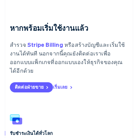
Español
English
ยิบรอลตาร์
English
เยอรมนี
หากพร้อมเริ่มใช้งานแล้ว
Deutsch
English
โรมาเนีย
English
สำรวจ
Stripe Billing
หรือสร้างบัญชีและเริ่มใช้
ลักเซมเบิร์ก
งานได้ทันที นอกจากนี้คุณยังติดต่อเราเพื่อ
Français
Deutsch
English
ลัตเวีย
ออกแบบแพ็กเกจที่ออกแบบเองให้ธุรกิจของคุณ
English
ได้อีกด้วย
ลิกเตนสไตน์
Deutsch
English
ลิทัวเนีย
ติดต่อฝ่ายขาย
เริ่มเลย
English
สเปน
Español
English
สโลวาเกีย
English
สโลวีเนีย
English
Italiano
รับชำระเงินได้ทั่วโลก
สวิตเซอร์แลนด์