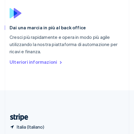
English
Singapore
English
简体中文
Slovacchia
Dai una marcia in più al back office
English
Slovenia
Cresci più rapidamente e opera in modo più agile
English
Italiano
utilizzando la nostra piattaforma di automazione per
Spagna
ricavi e finanza.
Español
English
Stati Uniti
Ulteriori informazioni
English
Español
简体中文
Svezia
Svenska
English
Svizzera
Deutsch
Français
Italiano
English
Thailandia
ไทย
English
Ungheria
English
Italia (Italiano)