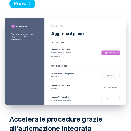
Prova
Addebito
Piani
Typographic
Aggiorna il piano
Typographic collabora con
Stripe per addebiti
semplificati.
PIANO ATTUALE
Crescita di Typographic
10,00 € ciascuno al mese
Aggiorna quantità
Quantità: 4
PIANI DISPONIBILI
Introduzione a Typographic
Seleziona
10,00 € ciascuno al mese
Crescita di Typographic
Piano attuale
20,00 € ciascuno al mese
Impresa Typographic
Seleziona
30,00 € ciascuno al mese
Accelera le procedure grazie
all'automazione integrata