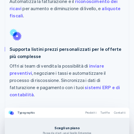
Automatizza la fatturazione e il
riconoscimento dei
ricavi
per aumento e diminuzione di livello, e
aliquote
fiscali
.
Supporta listini prezzi personalizzati per le offerte
più complesse
Offri ai team di vendita la possibilità di
inviare
preventivi
, negoziare i tassi e automatizzare il
processo di riscossione. Sincronizza i dati di
fatturazione e pagamento con i tuoi
sistemi ERP e di
contabilità
.
Typographic
Prodotti
Tariffe
Contatti
Scegli un piano
Passa da start-up al livello Enterprise