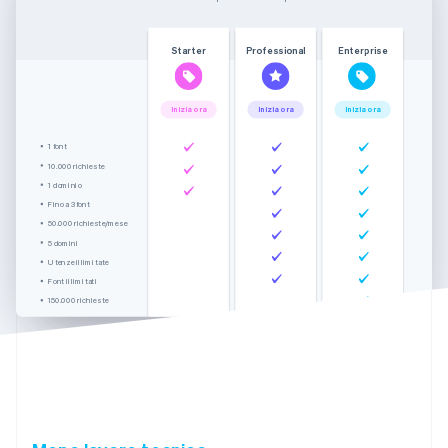
Starter
Professional
Enterprise
Inizia ora
Inizia ora
Inizia ora
1 font
10.000 richieste
1 dominio
Fino a 3 font
50.000 richieste/mese
5 domini
Utenze illimitate
Font illimitati
150.000 richieste
Domini illimitati
Utenze illimitate
Assistenza internazionale