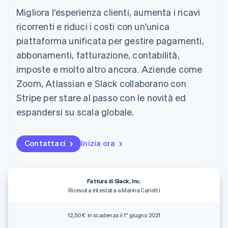
utente
Automazione
Gestione del denaro
Gestire gli
Migliora l'esperienza clienti, aumenta i ricavi
flessibile
Metodi di
della contabilità
Roadmap del prodotto
Piattaforme
abbonamenti
pagamento
Stripe Sigma
Conferenza annuale
ricorrenti e riduci i costi con un'unica
SaaS
Offrire addebiti in base
Accesso a
Report
Sessions
all'utilizzo
piattaforma unificata per gestire pagamenti,
oltre 125
personalizzati
Lavora con noi
Emettere carte
Terminal
Data Pipeline
Sala stampa
garantite da stablecoin
abbonamenti, fatturazione, contabilità,
Pagamenti di
Sincronizzazione
Stripe Press
Per settore
imposte e molto altro ancora. Aziende come
persona
dei dati
Esegui il provisioning e
Authorization
gestisci i servizi con gli
Zoom, Atlassian e Slack collaborano con
Boost
Aziende di IA
agenti
Stripe per stare al passo con le novità ed
Accettazione
Creator economy
Recapiti
ottimizzata
Gaming
espandersi su scala globale.
Link
Ospitalità, viaggi e
Contattaci
Pagamento
tempo libero
Diventa nostro partner
Risorse
Assicurazione
accelerato
Contattaci
Inizia ora
Media e
Financial
intrattenimento
Integrazioni app
Connections
Organizzazioni non
Esempi di codice
Conti finanziari
profit
Blog per sviluppatori
collegati
Servizi professionali
Stato dell'API
Fattura di Slack, Inc.
Pubblica
Ricevuta intestata a Marina Carlotti
amministrazione
Commercio al dettaglio
Altro
12,50 € in scadenza il 1° giugno 2021
Product roadmap