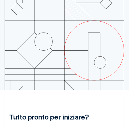
Deutsch
English
Giappone
日本語
English
Gibilterra
English
Grecia
English
India
English
Irlanda
English
Italia
Italiano
English
Lettonia
English
Liechtenstein
Deutsch
English
Lituania
English
Tutto pronto per iniziare?
Lussemburgo
Français
Deutsch
English
Malaysia