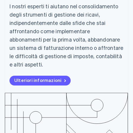
Português
English
I nostri esperti ti aiutano nel consolidamento
Bulgaria
degli strumenti di gestione dei ricavi,
English
indipendentemente dalle sfide che stai
Canada
English
Français
affrontando come implementare
Cina continentale
abbonamenti per la prima volta, abbandonare
简体中文
English
Cipro
un sistema di fatturazione interno o affrontare
English
le difficoltà di gestione di imposte, contabilità
Croazia
e altri aspetti.
English
Italiano
Danimarca
English
Ulteriori informazioni
Emirati Arabi Uniti
English
Estonia
English
Finlandia
English
Svenska
Francia
Français
English
Germania