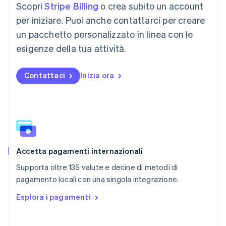
Scopri
Stripe Billing
o crea subito un account
English
简体中文
Malta
per iniziare. Puoi anche contattarci per creare
English
un pacchetto personalizzato in linea con le
Messico
esigenze della tua attività.
Español
English
Norvegia
English
Contattaci
Inizia ora
Nuova Zelanda
English
Paesi Bassi
Nederlands
English
Polonia
English
Portogallo
Português
English
Accetta pagamenti internazionali
RAS di Hong Kong, Cina
Supporta oltre 135 valute e decine di metodi di
English
简体中文
pagamento locali con una singola integrazione.
Regno Unito
English
Esplora i pagamenti
Repubblica Ceca
English
Romania