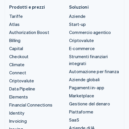
Prodotti e prezzi
Soluzioni
Tariffe
Aziende
Atlas
Start-up
Authorization Boost
Commercio agentico
Billing
Criptovalute
Capital
E-commerce
Checkout
Strumenti finanziari
integrati
Climate
Automazione per finanza
Connect
Aziende globali
Criptovalute
Pagamenti in-app
Data Pipeline
Marketplace
Elements
Gestione del denaro
Financial Connections
Piattaforme
Identity
SaaS
Invoicing
Aziende di IA
Issuing