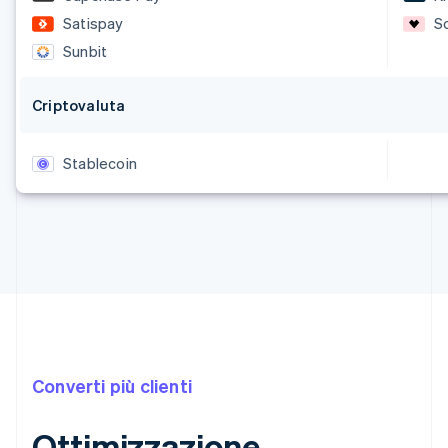
Satispay
S
Sunbit
Criptovaluta
Stablecoin
Converti più clienti
Ottimizzazione