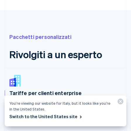
Pacchetti personalizzati
Rivolgiti a un esperto
Tariffe per clienti enterprise
You’re viewing our website for Italy, but it looks like you’re
in the United States.
Crea un piano tariffario personalizzato per la tua
Switch to the United States site
azienda.