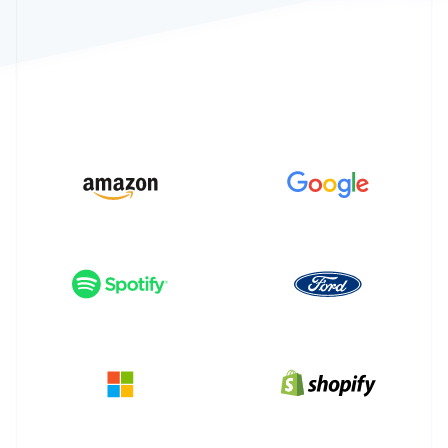
Scopri cosa ti aspetta
Radar
Ecosistema
Prevenzione delle frodi
Partner
Atlas
Stripe App Marketplace
Costituzione di start-up
Climate
Rimozione del carbonio
Identity
Verifica online dell'identità
Stripe Sessions 2026
Scopri come Stripe sta costruendo l'infrastruttura economi
Guarda ora