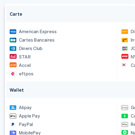
Carte
American Express
D
Cartes Bancaires
I
Diners Club
J
STAR
N
Accel
C
eftpos
Wallet
Alipay
G
Apple Pay
C
PayPal
R
MobilePay
N