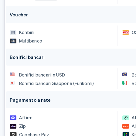
Voucher
Konbini
O
Multibanco
Bonifici bancari
Bonifici bancari in USD
Bo
Bonifici bancari Giappone (Furikomi)
Bo
Pagamento a rate
Affirm
A
Zip
A
Capchase Pay
Kr