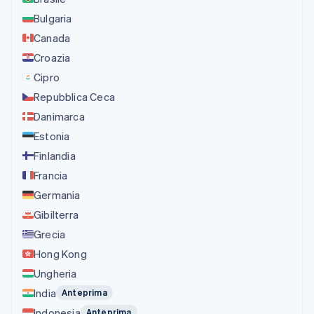
Bulgaria
Canada
Croazia
Cipro
Repubblica Ceca
Danimarca
Estonia
Finlandia
Francia
Germania
Gibilterra
Grecia
Hong Kong
Ungheria
India
Anteprima
Indonesia
Anteprima