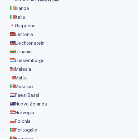
Irlanda
Italia
Giappone
Lettonia
Liechtenstein
Lituania
Lussemburgo
Malesia
Malta
Messico
Paesi Bassi
Nuova Zelanda
Norvegia
Polonia
Portogallo
Romania