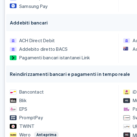
Samsung Pay
Addebiti bancari
ACH Direct Debit
A
Addebito diretto BACS
A
Pagamenti bancari istantanei Link
Reindirizzamenti bancari e pagamenti in tempo reale
Bancontact
i
Blik
M
EPS
P
PromptPay
S
TWINT
U
Wero
M
Anteprima