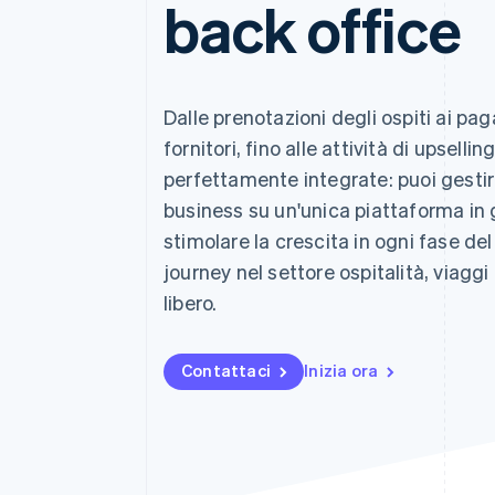
back office
Link
Pagamento accelerato
Financial Connections
Conti finanziari collegati
Dalle prenotazioni degli ospiti ai pa
fornitori, fino alle attività di upsellin
perfettamente integrate: puoi gestire
business su un'unica piattaforma in 
stimolare la crescita in ogni fase d
journey nel settore ospitalità, viagg
libero.
Contattaci
Inizia ora