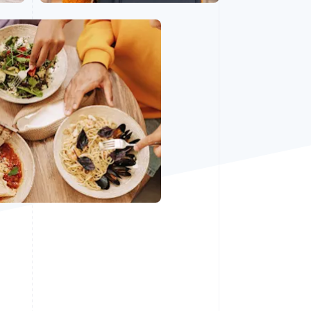
Stripe Sessions 2026
Scopri come Stripe sta
costruendo
l'infrastruttura
economica per l'IA.
Guarda ora