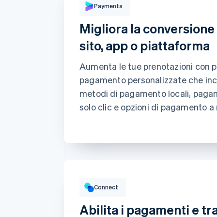
Paga con
Payments
Migliora la conversione 
sito, app o piattaforma
Carta
Klarna
Aumenta le tue prenotazioni con p
Dati della carta
pagamento personalizzate che in
1234 1234 1234 1234
metodi di pagamento locali, paga
solo clic e opzioni di pagamento a 
Data di scadenza
L'indirizzo di fatturazione è ugua
Salva i miei dati per pagame
Paga più velocemente su [eserce
siti.
Volume lordo
12.382,22 €
10.205,13 € periodo prec
Connect
Abilita i pagamenti e tr