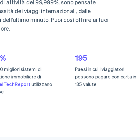
di attività del 99,999%, sono pensate
ità dei viaggi internazionali, dalle
 dell'ultimo minuto. Puoi così offrire ai tuoi
iore.
0%
195
10 migliori sistemi di
Paesi in cui i viaggiatori
ione immobiliare di
possono pagare con carta in
elTechReport
utilizzano
135 valute
pe