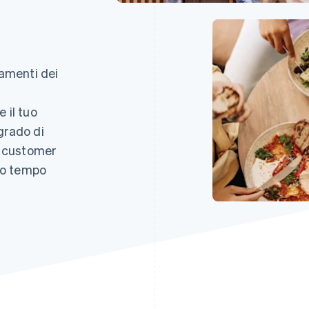
gamenti dei
g
 il tuo
grado di
el customer
i o tempo