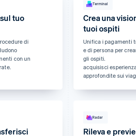
Terminal
sul tuo
Crea una visio
Revolut
tuoi ospiti
Pay
rocedure di
Unifica i pagamenti tr
cludono
e di persona per crea
menti con un
gli ospiti.
rate.
acquisisci esperienza
Codice di sicurezza
approfondite sui viagg
le all'indirizzo di spedizione
nti sicuri con un clic
nte] e su migliaia di altri
Prestazioni regole
edente
Radar
asferisci
Rileva e previe