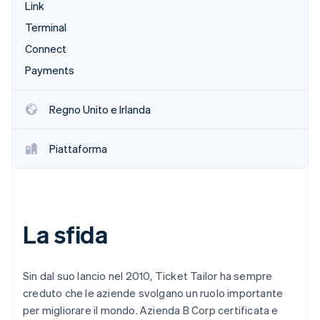
Link
Scopri cosa ti aspetta
Terminal
Radar
Ecosistema
Prevenzione delle frodi
Connect
Partner
Atlas
Payments
Stripe App Marketplace
Costituzione di start-up
Climate
Regno Unito e Irlanda
Rimozione del carbonio
Identity
Piattaforma
Verifica online dell'identità
La sfida
Stripe Sessions 2026
Scopri come Stripe sta costruendo l'infrastruttura economi
Guarda ora
Sin dal suo lancio nel 2010, Ticket Tailor ha sempre
creduto che le aziende svolgano un ruolo importante
per migliorare il mondo. Azienda B Corp certificata e