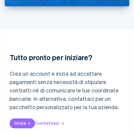
Liechtenstein
Deutsch
English
Lituania
English
Lussemburgo
Français
Deutsch
English
Malaysia
English
简体中文
Tutto pronto per iniziare?
Malta
English
Messico
Crea un account e inizia ad accettare
Español
English
Norvegia
pagamenti senza necessità di stipulare
English
contratti né di comunicare le tue coordinate
Nuova Zelanda
bancarie. In alternativa, contattaci per un
English
Paesi Bassi
pacchetto personalizzato per la tua azienda.
Nederlands
English
Polonia
English
Inizia
Contattaci
Portogallo
Português
English