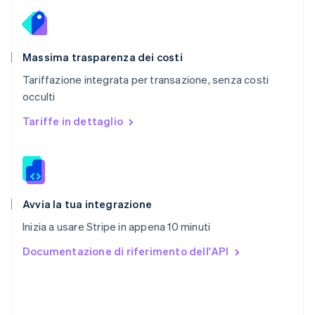
RAS di Hong Kong, Cina
English
简体中文
Regno Unito
English
Massima trasparenza dei costi
Repubblica Ceca
Tariffazione integrata per transazione, senza costi
English
occulti
Romania
English
Tariffe in dettaglio
Singapore
English
简体中文
Slovacchia
English
Slovenia
English
Italiano
Avvia la tua integrazione
Spagna
Inizia a usare Stripe in appena 10 minuti
Español
English
Stati Uniti
Documentazione di riferimento dell'API
English
Español
简体中文
Svezia
Svenska
English
Svizzera
Deutsch
Français
Italiano
English