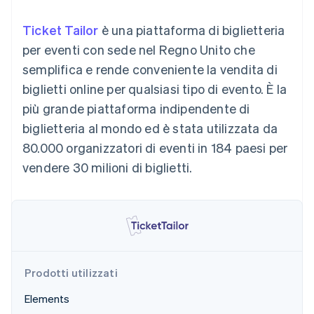
utente
Automazione
Gestione del denaro
Gestire gli
flessibile
Metodi di
della contabilità
Roadmap del prodotto
Piattaforme
abbonamenti
Ticket Tailor
è una piattaforma di biglietteria
pagamento
Stripe Sigma
Conferenza annuale
SaaS
Offrire addebiti in base
Accesso a
Report
Sessions
per eventi con sede nel Regno Unito che
all'utilizzo
oltre 125
personalizzati
Lavora con noi
Emettere carte
semplifica e rende conveniente la vendita di
Terminal
Data Pipeline
Sala stampa
garantite da stablecoin
Pagamenti di
Sincronizzazione
Stripe Press
biglietti online per qualsiasi tipo di evento. È la
Per settore
persona
dei dati
Esegui il provisioning e
più grande piattaforma indipendente di
Authorization
gestisci i servizi con gli
Boost
Aziende di IA
agenti
biglietteria al mondo ed è stata utilizzata da
Accettazione
Creator economy
Recapiti
80.000 organizzatori di eventi in 184 paesi per
ottimizzata
Gaming
Link
Ospitalità, viaggi e
Contattaci
vendere 30 milioni di biglietti.
Pagamento
tempo libero
Diventa nostro partner
Risorse
Assicurazione
accelerato
Media e
Financial
intrattenimento
Integrazioni app
Connections
Organizzazioni non
Esempi di codice
Conti finanziari
profit
Blog per sviluppatori
collegati
Servizi professionali
Stato dell'API
Pubblica
Prodotti utilizzati
amministrazione
Commercio al dettaglio
Altro
Elements
Product roadmap