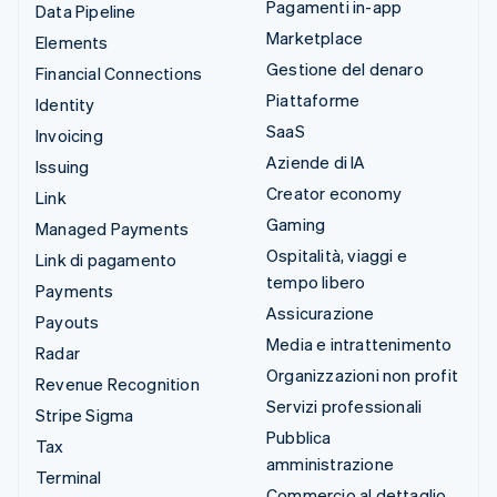
Pagamenti in-app
Data Pipeline
Marketplace
Elements
Gestione del denaro
Financial Connections
Piattaforme
Identity
SaaS
Invoicing
Aziende di IA
Issuing
Creator economy
Link
Gaming
Managed Payments
Ospitalità, viaggi e
Link di pagamento
tempo libero
Payments
Assicurazione
Payouts
Media e intrattenimento
Radar
Organizzazioni non profit
Revenue Recognition
Servizi professionali
Stripe Sigma
Pubblica
Tax
amministrazione
Terminal
Commercio al dettaglio