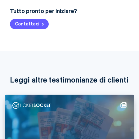
Australia
Tutto pronto per iniziare?
English
Austria
Contattaci
Deutsch
English
Belgio
Nederlands
Français
Deutsch
English
Brasile
Português
English
Bulgaria
English
Canada
English
Français
Leggi altre testimonianze di clienti
Cina continentale
简体中文
English
Cipro
English
Croazia
English
Italiano
Danimarca
English
Emirati Arabi Uniti
English