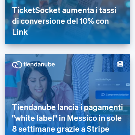
Estonia
TicketSocket aumenta i tassi
English
di conversione del 10% con
Finlandia
English
Svenska
Link
Francia
Français
English
Germania
Deutsch
English
Giappone
日本語
English
Gibilterra
English
Grecia
English
India
English
Irlanda
Tiendanube lancia i pagamenti
English
"white label" in Messico in sole
Italia
Italiano
English
8 settimane grazie a Stripe
Lettonia
English