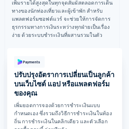
เพิ่มรายได้สูงสุดในทุกจุดสัมผัสตลอดการเดิน
ทางของนักท่องเที่ยวและผู้เข้าพัก สำหรับ
แพลตฟอร์มซอฟต์แวร์ จะช่วยให้การจัดการ
ธุรกรรมทางการเงินระหว่างทุกฝ่ายเป็นเรื่อง
ง่าย ด้วยระบบชำระเงินที่ผสานรวมในตัว
ชำระเงินด้วย
Payments
ปรับปรุงอัตราการเปลี่ยนเป็นลูกค้า
Revolut
บัตร
Klarna
Pay
บนเว็บไซต์ แอป หรือแพลตฟอร์ม
ข้อมูลบัตร
ของคุณ
1234 1234 1234 1234
เพิ่มยอดการจองด้วยการชำระเงินแบบ
วันหมดอายุ
รหัสความปลอดภัย
กำหนดเอง ซึ่งรวมถึงวิธีการชำระเงินในท้อง
ที่อยู่ในการเรียกเก็บเงินเหมือนกันกับที่อยู่ในการจัดส่ง
ถิ่น การชำระเงินในคลิกเดียว และตัวเลือก
บันทึกข้อมูลของฉันไว้เพื่อการชำระเงินที่ปลอดภัยในคลิก
เดียว
ชำระเงินบน [merchant] และเว็บไซต์อีกนับพันแห่งได้เร็วขึ้น