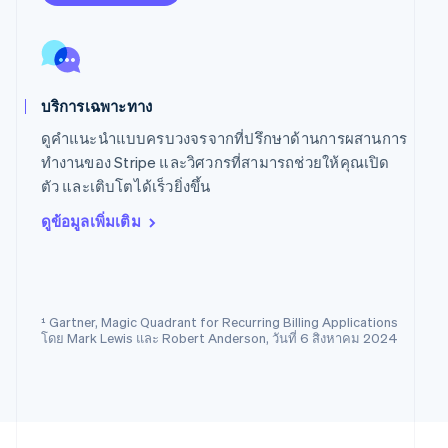
Svenska
English
สหรัฐอเมริกา
English
Español
简体中文
สหรัฐอาหรับเอมิเรตส์
English
บริการเฉพาะทาง
สหราชอาณาจักร
English
ดูคำแนะนำแบบครบวงจรจากที่ปรึกษาด้านการผสานการ
สาธารณรัฐเช็ก
ทำงานของ Stripe และวิศวกรที่สามารถช่วยให้คุณเปิด
English
ตัว และเติบโตได้เร็วยิ่งขึ้น
สิงคโปร์
English
简体中文
ดูข้อมูลเพิ่มเติม
ออสเตรเลีย
English
ออสเตรีย
Deutsch
English
อิตาลี
¹ Gartner, Magic Quadrant for Recurring Billing Applications
Italiano
English
โดย Mark Lewis และ Robert Anderson, วันที่ 6 สิงหาคม 2024
อินเดีย
English
เอสโตเนีย
English
ไอร์แลนด์