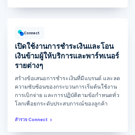
ยอดขั้นต้น
฿12,382.22
฿10,205.13 รอบบิลก่อน
Connect
เปิดใช้งานการชำระเงินและโอน
เงินข้ามผู้ให้บริการและพาร์ทเนอร์
รายต่างๆ
บัญชีที่มียอดขั้นต้นสูงสุด
ข้อมูลตลอดช่วงการใช้บริการ
Prodigy Group
฿2,608.00
สร้างข้อเสนอการชำระเงินที่มีแบรนด์ และลด
Next Level Chicago
฿1,902.00
Togethere
฿1,801.00
ความซับซ้อนของกระบวนการเริ่มต้นใช้งาน
ร้านขนม CnM - วิกเคอร์ พาร์ก
฿1,220.00
การเบิกจ่าย และการปฏิบัติตามข้อกำหนดทั่ว
อัปเดตวันนี้ 07:50
โลกเพื่อยกระดับประสบการณ์ของลูกค้า
สำรวจ Connect