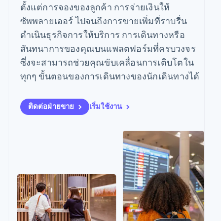
มากกว่า 125
ขายและ VAT
ตั้งแต่การจองของลูกค้า การจ่ายเงินให้
แพลตฟอร์ม
เสนอการเรียกเก็บเงิน
รายการ
Authorization
อัตโนมัติ
Revenue
แผนงานผลิตภัณฑ์
SaaS
ตามการใช้งาน
ซัพพลายเออร์ ไปจนถึงการขายเพิ่มที่ราบรื่น
Boost
Recognition
การประชุมประจำปีแบบ
ออกบัตรที่มีสเตเบิลคอยน์
ยกระดับการ
เซสชัน
ดำเนินธุรกิจการให้บริการ การเดินทางหรือ
รองรับอยู่
ระบบ
ยอมรับการ
ตำแหน่งงาน
จัดเตรียมและจัดการ
สันทนาการของคุณบนแพลตฟอร์มที่ครบวงจร
อัตโนมัติ
ชำระเงิน
Link
ห้องข่าว
บริการด้วยเอเจนต์
ตามอุตสาหกรรม
การชำระเงินที่
สำหรับการ
Stripe
Stripe Press
ซึ่งจะสามารถช่วยคุณขับเคลื่อนการเติบโตใน
Sigma
รวดเร็วขึ้น
ทำบัญชี
ทุกๆ ขั้นตอนของการเดินทางของนักเดินทางได้
รายงานที่
บริษัท AI
ออกแบบเอง
แวดวงครีเอเตอร์
แหล่งข้อมูล
Data
เกม
การติดต่อ
Pipeline
การบริการ การเดินทาง
ติดต่อฝ่ายขาย
เริ่มใช้งาน
การซิงค์
และสันทนาการ
การเชื่อมต่อการทำงาน
ติดต่อฝ่ายขาย
ข้อมูล
ประกันภัย
แอป
สมัครเป็นพาร์ทเนอร์
สื่อและความบันเทิง
ตัวอย่างโค้ด
องค์กรไม่แสวงผลกำไร
บล็อกของนักพัฒนา
บริการเฉพาะทาง
สถานะ API
ภาครัฐ
เพิ่มเติม
ธุรกิจค้าปลีก
Product roadmap
ดูสิ่งที่กำลังจะมาถึง
Radar
ระบบนิเวศ
การป้องกันการฉ้อโกง
Atlas