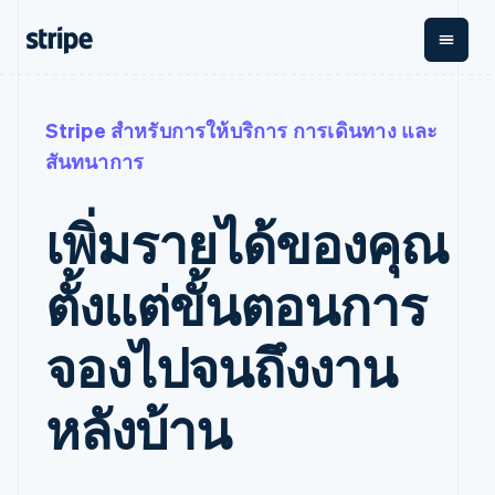
ตามขั้น
เอกสารประกอบ
เรียนรู้
การชำระเงิน
รายรับ
การ
แพลตฟ
Stripe สำหรับการให้บริการ การเดินทาง และ
จัดการ
และ
องค์กร
Stripe Docs
บล็อก
สันทนาการ
เงิน
มาร์เก็
Payments
Billing
ธุรกิจสตาร์ทอัพ
ข้อมูลอ้างอิงเกี่ยวกับ API
เรื่องราวจากลูกค้า
การชำระเงิน
รายรับตาม
เพลส
ไลบรารีและ SDK
คู่มือ
ออนไลน์
แบบแผนล่วง
Stripe Apps
Global
เพิ่มรายได้ของคุณ
Payment links
หน้า
Metronome
Payouts
Conn
การชำ
ตามกรณีใช้งาน
การชำระเงิน
การเรียกเก็บ
เบิกจ่าย
ตั้งแต่ขั้นตอนการ
เงินสำ
การสนับสนุน
แบบไม่ต้อง
เงินตามการ
ให้กับ
แพลตฟ
คู่มือ
การค้าแบบใช้เอเจนต์
เขียนโค้ด
Checkout
ใช้งาน
การชำระเงิน
บุคคลที่
อีคอมเมิร์ซ
รับการสนับสนุน
UI การชำระ
ตามรอบบิล
สาม
จองไปจนถึงงาน
บริการทางการเงินที่
รับการชำระเงินออนไลน์
แพ็กเกจการสนับสนุนที่
การจัดการ
เงินสำเร็จรูป
ผสานรวมในตัว
ได้รับการจัดการ
การชำระเงิน
Elements
การทำงานอัตโนมัติด้าน
ติดตั้งใช้งานการชำระ
บริการเฉพาะทาง
องค์ประกอบ UI
ตามรอบบิล
Invoicing
หลังบ้าน
การเงิน
เงินสำเร็จรูป
ครั้งเดียวหรือ
ที่ยืดหยุ่น
ธุรกิจทั่วโลก
สร้างแพลตฟอร์มหรือ
ตามแบบแผน
วิธีการชำระ
การชำระเงินในแอป
มาร์เก็ตเพลส
เงิน
ล่วงหน้า
Tax
มาร์เก็ตเพลส
จัดการการชำระเงินตาม
เข้าถึงได้
คิดภาษีการ
บริษัท
การจัดการเงิน
รอบบิล