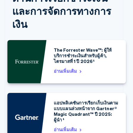
English
และการจัดการทางการ
เขตบริหารพิเศษฮ่องกง ประเทศจีน
English
简体中文
เงิน
แคนาดา
English
Français
โครเอเชีย
English
Italiano
จีนแผ่นดินใหญ่
The Forrester Wave™: ผู้ให้
简体中文
English
บริการชำระเงินสำหรับผู้ค้า,
ไซปรัส
ไตรมาสที่ 1 ปี 2026¹
English
ญี่ปุ่น
อ่านเพิ่มเติม
日本語
English
เดนมาร์ก
English
ไทย
ไทย
English
แอปพลิเคชันการเรียกเก็บเงินตาม
นอร์เวย์
แบบแผนล่วงหน้าจาก Gartner®
English
Magic Quadrant™ ปี 2025:
นิวซีแลนด์
ผู้นำ ¹
English
เนเธอร์แลนด์
อ่านเพิ่มเติม