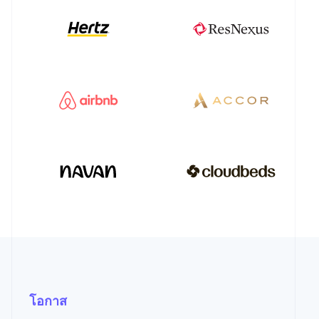
โอกาส