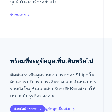
ลูกค้าในวงกว้างอย่างไร
English
เยอรมนี
Deutsch
English
รับชมเลย
โรมาเนีย
English
ลักเซมเบิร์ก
Français
Deutsch
English
ลัตเวีย
English
ลิกเตนสไตน์
Deutsch
English
ลิทัวเนีย
พร้อมที่จะดูข้อมูลเพิ่มเติมหรือไม่
English
สเปน
Español
English
ติดต่อเราเพื่อดูความสามารถของ Stripe ใน
สโลวาเกีย
ด้านการบริการ การเดินทาง และสันทนาการ
English
รวมถึงโซลูชันและค่าบริการที่ปรับแต่งมาให้
สโลวีเนีย
English
Italiano
เหมาะกับธุรกิจของคุณ
สวิตเซอร์แลนด์
Deutsch
Français
Italiano
English
สวีเดน
ติดต่อฝ่ายขาย
ดูข้อมูลเพิ่มเติม