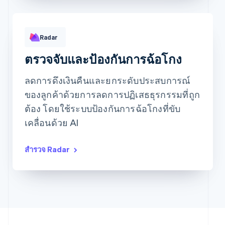
ประสิทธิภาพของกฎ
Radar
ตรวจจับและป้องกันการฉ้อโกง
ลดการดึงเงินคืนและยกระดับประสบการณ์
ของลูกค้าด้วยการลดการปฏิเสธธุรกรรมที่ถูก
รายการที่ตรงกับกฎ
การเปลี่ยนแปลง
ขอให้ยืนยันตัวตนแบบ 3D Secure
679
0
ต้อง โดยใช้ระบบป้องกันการฉ้อโกงที่ขับ
ตรงกับกฎการอนุญาต
1,015
0
ตรงกับกฎการบล็อก
416
2
เคลื่อนด้วย AI
ตรงกับกฎการตรวจสอบ
1,449
1
สำรวจ Radar