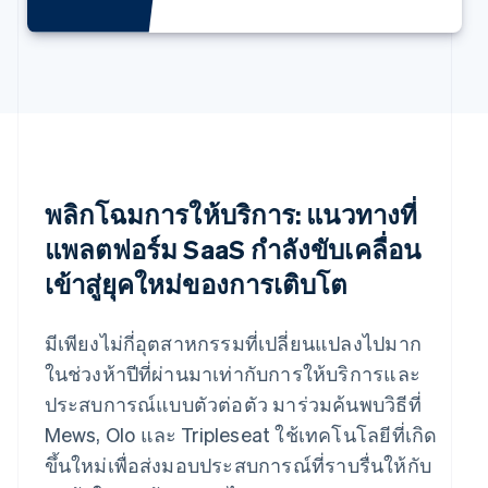
Nederlands
English
บราซิล
Português
English
บัลแกเรีย
English
เบลเยียม
Nederlands
Français
Deutsch
English
โปรตุเกส
Português
English
พลิกโฉมการให้บริการ: แนวทางที่
โปแลนด์
English
แพลตฟอร์ม SaaS กำลังขับเคลื่อน
ฝรั่งเศส
เข้าสู่ยุคใหม่ของการเติบโต
Français
English
ฟินแลนด์
English
Svenska
มีเพียงไม่กี่อุตสาหกรรมที่เปลี่ยนแปลงไปมาก
มอลตา
English
ในช่วงห้าปีที่ผ่านมาเท่ากับการให้บริการและ
มาเลเซีย
ประสบการณ์แบบตัวต่อตัว มาร่วมค้นพบวิธีที่
English
简体中文
เม็กซิโก
Mews, Olo และ Tripleseat ใช้เทคโนโลยีที่เกิด
Español
English
ขึ้นใหม่เพื่อส่งมอบประสบการณ์ที่ราบรื่นให้กับ
ยิบรอลตาร์