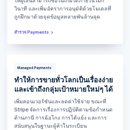
ให้ผู้เล่นสามารถซื้อในเกมได้ภายในไม่กี่
วินาที และเพิ่มอัตราการอนุมัติด้วยโมเดลที่
ถูกฝึกมาด้วยจุดข้อมูลหลายพันล้านจุด
สำรวจ Payments
Managed Payments
$132.00
USD
Managed Payments
เรียกเก็บเงินกับ
Stacy Wilson
โดยใช้
Visa •••• 3077
ทำให้การขายทั่วโลกเป็นเรื่องง่าย
และเข้าถึงกลุ่มเป้าหมายใหม่ๆ ได้
Managed Payments
เพิ่มคอนเวอร์ชันและลดค่าใช้จ่าย ขณะที่
การเพิ่มประสิทธิภาพการชำระ
การเรียกเก็บและนำส่งภาษี
เงินทั่วโลก
การป้องกันการฉ้อโกงและความ
การจัดการการโต้แย้งการชำระ
Stripe จัดการเรื่องการปฏิบัติตามข้อกำหนด
เสี่ยง
เงิน
ด้านภาษี การฉ้อโกง การโต้แย้ง และการ
การสนับสนุนลูกค้า
เพิ่มเติม...
สนับสนุนในฐานะผู้ค้าในระเบียน