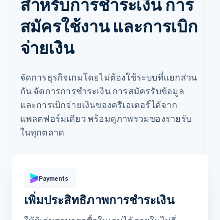
สำหรับการชำระเงิน การ
สมัครใช้งาน และการเบิก
จ่ายเงิน
ชำระเงินด้วย
จัดการธุรกิจเกมโดยไม่ต้องใช้ระบบที่แยกส่วน
กัน จัดการการชำระเงิน การสมัครรับข้อมูล
Revolut
บัตร
Klarna
Pay
และการเบิกจ่ายเงินของครีเอเตอร์ได้จาก
แพลตฟอร์มเดียว พร้อมดูภาพรวมของรายรับ
ข้อมูลบัตร
ในทุกตลาด
1234 1234 1234 1234
วันหมดอายุ
รหัสความปลอดภัย
ที่อยู่ในการเรียกเก็บเงินเหมือนกันกับที่อยู่ในการจัดส่ง
บันทึกข้อมูลของฉันไว้เพื่อการชำระเงินที่ปลอดภัยในคลิก
Payments
เดียว
ชำระเงินบน [merchant] และเว็บไซต์อีกนับพันแห่งได้เร็วขึ้น
เพิ่มประสิทธิภาพการชำระเงิน