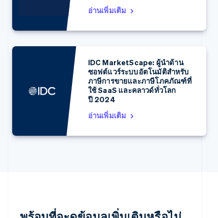
เดนมาร์ก
อ่านเพิ่มเติม
English
ไทย
ไทย
English
นอร์เวย์
English
นิวซีแลนด์
IDC MarketScape: ผู้นำด้าน
English
ซอฟต์แวร์ระบบอัตโนมัติสำหรับ
เนเธอร์แลนด์
ภาษีการขายและภาษีโภคภัณฑ์ที่
ใช้ SaaS และคลาวด์ทั่วโลก
Nederlands
English
ปี 2024
บราซิล
Português
English
อ่านเพิ่มเติม
บัลแกเรีย
English
เบลเยียม
Nederlands
Français
Deutsch
English
โปรตุเกส
Português
English
โปแลนด์
English
ฝรั่งเศส
Français
English
พร้อมที่จะดูข้อมูลเพิ่มเติมหรือไม่