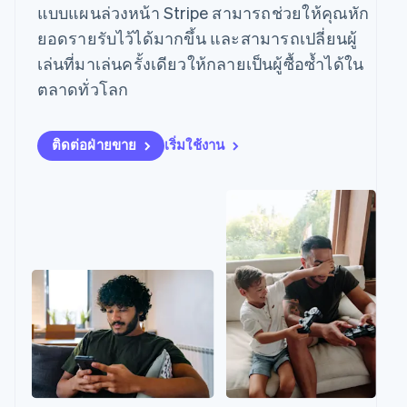
มากกว่า 125
ขายและ VAT
แบบแผนล่วงหน้า Stripe สามารถช่วยให้คุณหัก
แพลตฟอร์ม
เสนอการเรียกเก็บเงิน
รายการ
Authorization
อัตโนมัติ
Revenue
แผนงานผลิตภัณฑ์
SaaS
ตามการใช้งาน
ยอดรายรับไว้ได้มากขึ้น และสามารถเปลี่ยนผู้
Boost
Recognition
การประชุมประจำปีแบบ
ออกบัตรที่มีสเตเบิลคอยน์
ยกระดับการ
เซสชัน
เล่นที่มาเล่นครั้งเดียวให้กลายเป็นผู้ซื้อซ้ำได้ใน
รองรับอยู่
ระบบ
ยอมรับการ
ตำแหน่งงาน
จัดเตรียมและจัดการ
ตลาดทั่วโลก
อัตโนมัติ
ชำระเงิน
Link
ห้องข่าว
บริการด้วยเอเจนต์
ตามอุตสาหกรรม
การชำระเงินที่
สำหรับการ
Stripe
Stripe Press
Sigma
รวดเร็วขึ้น
ทำบัญชี
รายงานที่
บริษัท AI
ติดต่อฝ่ายขาย
เริ่มใช้งาน
ออกแบบเอง
แวดวงครีเอเตอร์
แหล่งข้อมูล
Data
เกม
การติดต่อ
Pipeline
การบริการ การเดินทาง
การซิงค์
และสันทนาการ
การเชื่อมต่อการทำงาน
ติดต่อฝ่ายขาย
ข้อมูล
ประกันภัย
แอป
สมัครเป็นพาร์ทเนอร์
สื่อและความบันเทิง
ตัวอย่างโค้ด
องค์กรไม่แสวงผลกำไร
บล็อกของนักพัฒนา
บริการเฉพาะทาง
สถานะ API
ภาครัฐ
เพิ่มเติม
ธุรกิจค้าปลีก
Product roadmap
ดูสิ่งที่กำลังจะมาถึง
Radar
ระบบนิเวศ
การป้องกันการฉ้อโกง
Atlas