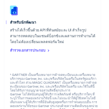
สเปน
Español
English
สโลวาเกีย
English
สโลวีเนีย
สำหรับนักพัฒนา
English
Italiano
สร้างได้เร็วขึ้นด้วย API ที่ทันสมัยและ UI สำเร็จรูป
สวิตเซอร์แลนด์
Deutsch
Français
Italiano
English
สามารถทดสอบในแซนด์บ็อกซ์และผสานการทำงานได้
สวีเดน
โดยไม่ต้องเปลี่ยนแพลตฟอร์มใหม่
Svenska
English
สหรัฐอเมริกา
สำรวจเอกสารประกอบ
English
Español
简体中文
สหรัฐอาหรับเอมิเรตส์
English
สหราชอาณาจักร
¹ GARTNER เป็นเครื่องหมายการค้าจดทะเบียนและเครื่องหมาย
English
บริการของ Gartner, Inc. และ/หรือบริษัทในเครือในสหรัฐอเมริกา
สาธารณรัฐเช็ก
และทั่วโลก ส่วน MAGIC QUADRANT เป็นเครื่องหมายการค้าจด
English
ทะเบียนของ Gartner, Inc. และ/หรือบริษัทในเครือ และใช้ในที่นี้
สิงคโปร์
โดยได้รับการอนุญาต ขอสวนสิทธิ์ทุกประการ
Gartner ไม่ได้สนับสนุนผู้ให้บริการ ผลิตภัณฑ์ หรือบริการใดๆ ที่
English
简体中文
ระบุไว้ในการเผยแพร่งานวิจัยนี้ และไม่แนะนำให้ผู้ใช้เทคโนโลยี
ออสเตรเลีย
เลือกเฉพาะผู้ให้บริการที่มีอันดับสูงสุดหรือการกำหนดแบบอื่น การ
English
เผยแพร่งานวิจัยของ Gartner ประกอบด้วยความคิดเห็นของหน่วย