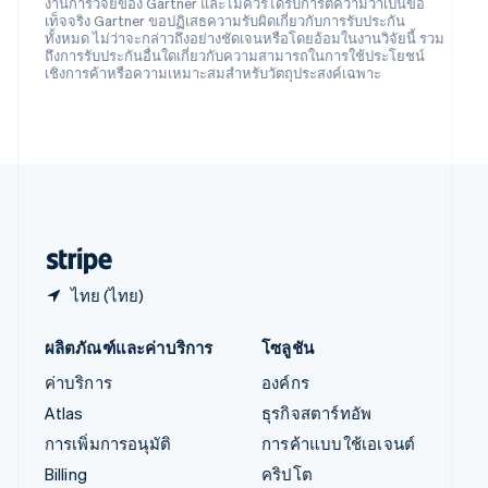
ออสเตรีย
งานการวิจัยของ Gartner และไม่ควรได้รับการตีความว่าเป็นข้อ
เท็จจริง Gartner ขอปฏิเสธความรับผิดเกี่ยวกับการรับประกัน
Deutsch
English
ทั้งหมด ไม่ว่าจะกล่าวถึงอย่างชัดเจนหรือโดยอ้อมในงานวิจัยนี้ รวม
อิตาลี
ถึงการรับประกันอื่นใดเกี่ยวกับความสามารถในการใช้ประโยชน์
Italiano
English
เชิงการค้าหรือความเหมาะสมสำหรับวัตถุประสงค์เฉพาะ
อินเดีย
English
เอสโตเนีย
English
ไอร์แลนด์
English
ฮังการี
English
ไทย (ไทย)
ผลิตภัณฑ์และค่าบริการ
โซลูชัน
ค่าบริการ
องค์กร
Atlas
ธุรกิจสตาร์ทอัพ
การเพิ่มการอนุมัติ
การค้าแบบใช้เอเจนต์
Billing
คริปโต