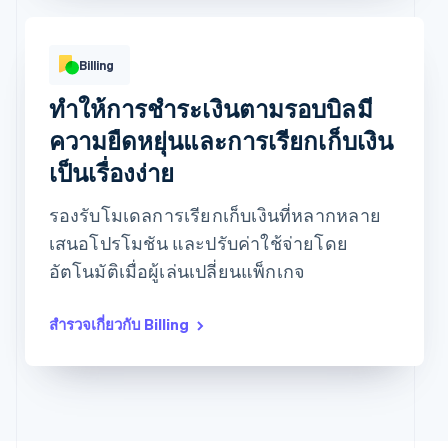
สมัครใช้บริการ
สมัครใช้บริการ
ประกอบด้วยฟีเจอร์ต่อไปนี้:
สิทธิ์เข้าถึง
ประกอบด้วยฟีเจอร์ต่อไปนี้:
abstractionmag.com
Billing
แบบไม่จำกัด
เวอร์ชันตีพิมพ์รายเดือน
เนื้อหาเฉพาะสำหรับผู้
ซื้อตั๋วเข้างานนิตยสารได้
สมัครสมาชิก
ทำให้การชำระเงินตามรอบบิลมี
ก่อนใคร
เนื้อหาเฉพาะสำหรับผู้
ความยืดหยุ่นและการเรียกเก็บเงิน
สมัครสมาชิก
เป็นเรื่องง่าย
รองรับโมเดลการเรียกเก็บเงินที่หลากหลาย
เสนอโปรโมชัน และปรับค่าใช้จ่ายโดย
อัตโนมัติเมื่อผู้เล่นเปลี่ยนแพ็กเกจ
สำรวจเกี่ยวกับ Billing