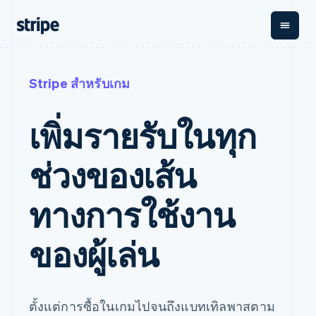
ตามขั้น
เอกสารประกอบ
เรียนรู้
การชำระเงิน
รายรับ
การ
แพลตฟ
Stripe สำหรับเกม
จัดการ
และ
องค์กร
Stripe Docs
บล็อก
เงิน
มาร์เก็
Payments
Billing
ธุรกิจสตาร์ทอัพ
ข้อมูลอ้างอิงเกี่ยวกับ API
เรื่องราวจากลูกค้า
เพิ่มรายรับในทุก
การชำระเงิน
รายรับตาม
เพลส
ไลบรารีและ SDK
คู่มือ
ออนไลน์
แบบแผนล่วง
Stripe Apps
Global
Payment links
หน้า
Metronome
Payouts
Conn
ช่วงของเส้น
การชำ
ตามกรณีใช้งาน
การชำระเงิน
การเรียกเก็บ
เบิกจ่าย
เงินสำ
การสนับสนุน
แบบไม่ต้อง
เงินตามการ
ให้กับ
แพลตฟ
คู่มือ
ทางการใช้งาน
การค้าแบบใช้เอเจนต์
เขียนโค้ด
Checkout
ใช้งาน
การชำระเงิน
บุคคลที่
อีคอมเมิร์ซ
รับการสนับสนุน
UI การชำระ
ตามรอบบิล
สาม
บริการทางการเงินที่
รับการชำระเงินออนไลน์
แพ็กเกจการสนับสนุนที่
การจัดการ
เงินสำเร็จรูป
ผสานรวมในตัว
ได้รับการจัดการ
ของผู้เล่น
การชำระเงิน
Elements
การทำงานอัตโนมัติด้าน
ติดตั้งใช้งานการชำระ
บริการเฉพาะทาง
องค์ประกอบ UI
ตามรอบบิล
Invoicing
การเงิน
เงินสำเร็จรูป
ครั้งเดียวหรือ
ที่ยืดหยุ่น
ธุรกิจทั่วโลก
สร้างแพลตฟอร์มหรือ
ตามแบบแผน
วิธีการชำระ
การชำระเงินในแอป
มาร์เก็ตเพลส
เงิน
ล่วงหน้า
Tax
มาร์เก็ตเพลส
จัดการการชำระเงินตาม
ตั้งแต่การซื้อในเกมไปจนถึงแบทเทิลพาสตาม
เข้าถึงได้
คิดภาษีการ
บริษัท
การจัดการเงิน
รอบบิล