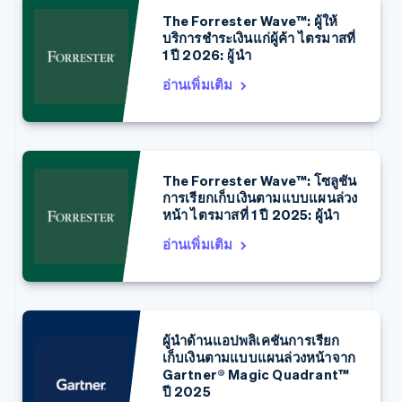
The Forrester Wave™: ผู้ให้
บริการชำระเงินแก่ผู้ค้า ไตรมาสที่
1 ปี 2026: ผู้นำ
อ่านเพิ่มเติม
กรีซ
English
The Forrester Wave™: โซลูชัน
เขตบริหารพิเศษฮ่องกง ประเทศจีน
การเรียกเก็บเงินตามแบบแผนล่วง
English
简体中文
หน้า ไตรมาสที่ 1 ปี 2025: ผู้นำ
แคนาดา
อ่านเพิ่มเติม
English
Français
โครเอเชีย
English
Italiano
จีนแผ่นดินใหญ่
简体中文
English
ไซปรัส
ผู้นำด้านแอปพลิเคชันการเรียก
English
เก็บเงินตามแบบแผนล่วงหน้าจาก
ญี่ปุ่น
Gartner® Magic Quadrant™
日本語
English
ปี 2025