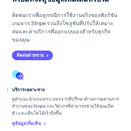
ฟินแลนด์
English
Svenska
มอลตา
ติดต่อเราเพื่อดูกรณีการใช้งานจริงของฟังก์ชัน
English
เกมจาก Stripe รวมถึงโซลูชันที่ปรับให้เหมาะ
มาเลเซีย
สมและค่าบริการที่ออกแบบเองสำหรับธุรกิจ
English
简体中文
เม็กซิโก
ของคุณ
Español
English
ยิบรอลตาร์
English
ติดต่อฝ่ายขาย
เยอรมนี
Deutsch
English
โรมาเนีย
English
ลักเซมเบิร์ก
บริการเฉพาะทาง
Français
Deutsch
English
ลัตเวีย
ดูคำแนะนำแบบครบวงจรจากที่ปรึกษาด้านการผสานการ
English
ทำงานของ Stripe และวิศวกรที่สามารถช่วยให้คุณเปิด
ลิกเตนสไตน์
ตัว และเติบโตได้เร็วยิ่งขึ้น
Deutsch
English
ลิทัวเนีย
ดูข้อมูลเพิ่มเติม
English