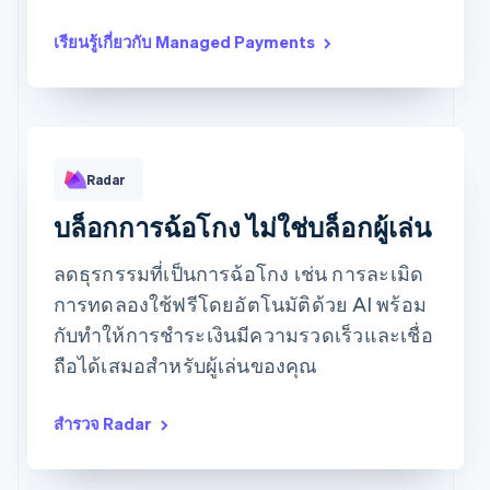
ประสิทธิภาพของกฎ
เรียนรู้เกี่ยวกับ Managed Payments
Radar
รายการที่ตรงกับกฎ
การเปลี่ยนแปลง
ขอให้ยืนยันตัวตนแบบ 3D Secure
679
0
ตรงกับกฎการอนุญาต
1,015
0
บล็อกการฉ้อโกง ไม่ใช่บล็อกผู้เล่น
ตรงกับกฎการบล็อก
416
2
ตรงกับกฎการตรวจสอบ
1,449
1
ลดธุรกรรมที่เป็นการฉ้อโกง เช่น การละเมิด
การทดลองใช้ฟรีโดยอัตโนมัติด้วย AI พร้อม
กับทำให้การชำระเงินมีความรวดเร็วและเชื่อ
ถือได้เสมอสำหรับผู้เล่นของคุณ
สำรวจ Radar
Basic
Premium
ยอดนิยม!
สิทธิ์เข้าถึงแบบดิจิทัล
สิทธิ์เข้าถึงสิ่งพิมพ์
ต่อ
฿9
เดือน
ต่อ
฿19
เดือน