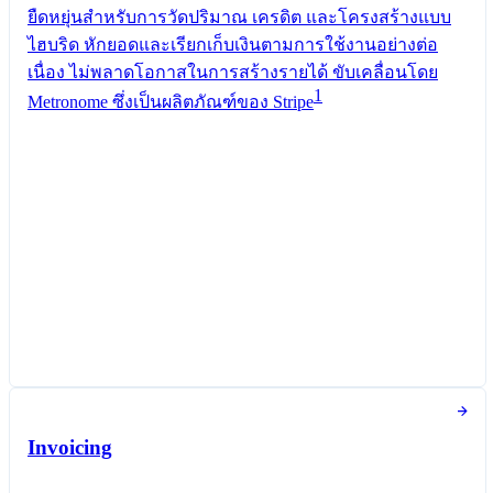
ยืดหยุ่นสำหรับการวัดปริมาณ เครดิต และโครงสร้างแบบ
ไฮบริด หักยอดและเรียกเก็บเงินตามการใช้งานอย่างต่อ
เนื่อง ไม่พลาดโอกาสในการสร้างรายได้ ขับเคลื่อนโดย
1
Metronome ซึ่งเป็นผลิตภัณฑ์ของ Stripe
แพ็กเกจ Pro
เรียกเก็บเงินรายเดือน
โทเค็น
฿0.35
ต่อ
1,000
หน่วย
ตัววัดการใช้งาน
Invoicing