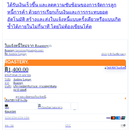
ได้รับเงินเร็วขึ้น และลดความซับซ้อนของการจัดการลูก
หนี้การค้า ด้วยการเรียกเก็บเงินและการกระทบยอด
อัตโนมัติ สร้างและส่งใบแจ้งหนี้แบบครั้งเดียวหรือแบบเกิด
ซ้ำได้ภายในไม่กี่นาที โดยไม่ต้องเขียนโค้ด
ใบแจ้งหนี้ใหม่จาก Roastery
Roastery
<
invoices@example.com
>
ถึง:
Andrew Leguay
10:22 (3 ชั่วโมงที่ผ่านมา)
฿1,400.00
ไฟล์ PDF ใบแจ้งหนี้
ครบกำหนด 19 เมษายน
ไปยัง
Andrew Leguay
จาก
Roastery
บันทึก
บริการสมัครรับกาแฟ - กาแฟสูตรพิเศษ
ถุง 10 ออนซ์
ดูรายละเอียดของใบแจ้งหนี้
เลือกวิธีการชำระเงิน
บัตร
การโอนเงินผ่านธนาคาร
ข้อมูลบัตร
1234 1234 1234 1234
ดด / ปป
CVC