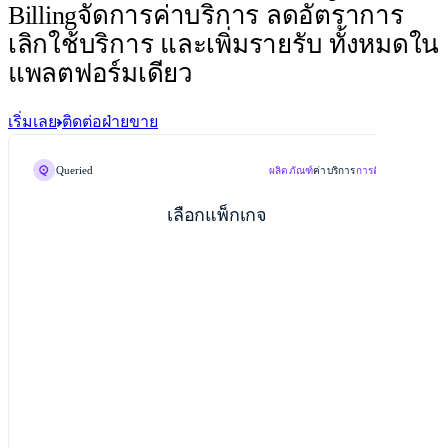
Billing
จัดการค่าบริการ ลดอัตราการ
เลิกใช้บริการ และเพิ่มรายรับ ทั้งหมดใน
แพลตฟอร์มเดียว
เริ่มเลย
ติดต่อฝ่ายขาย
Queried
ผลิตภัณฑ์
ค่าบริการ
การติดต่อ
เลือกแพ็กเกจ
ชำระใบแจ้งหนี้
ไฟล์ PDF ใบแจ้งหนี้
Starter
Engine 3.4 Pro
สมัครใช้บริการ
ยอดนิยม
เหมาะสำหรับบุคคลทั่วไป
เหมาะสำหรับทีมที่กำลังเติบโต
สิ่งที่จะได้รับ
คำขอ API
การจัดเก็บ
Jane Diaz
ไปยัง
1 สิทธิ์การใช้งาน
25,000 x ฿0.0420/คำขอ
250 GB × ฿0.700/GB
Queried
1 โดเมน
จาก
ไปยัง
Jane Diaz
฿1,050.00
฿175.00
1,000 เครดิตต่อเดือน
บันทึก
แพ็กเกจ Professional
จาก
Queried
แบนด์วิดท์
เวลาในการประมวลผล
บันทึก
แพ็กเกจ Professional
500 GB × ฿1.400/GB
50 ชั่วโมง × ฿12.25/ชั่วโมง