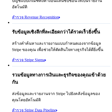
บัญชีแบบเกณฑ์คงค้างอันแสนซับซ้อนให้เป็นรายงาน
อัตโนมัติ
สำรวจ Revenue Recognition
รับข้อมูลเชิงลึกที่ละเอียดกว่าได้รวดเร็วยิ่งขึ้น
เรามีลูกค้าในฝรั่งเศสอยู่กี่
ราย
ม.ค.
ต.ค.
select
สร้างคำค้นหาและรายงานแบบกำหนดเองจากข้อมูล
id,
email,
Stripe ของคุณ เพื่อช่วยให้ตัดสินใจทางธุรกิจได้ดียิ่งขึ้น
มีซ่อนอยู่ 3 แถว
shipping_address_country
สำรวจ Stripe Sigma
from
customers
where
shipping_address_country =
'FR'
เลือกปลายทางของพื้นที่เก็บข้อมูล
รวมข้อมูลทางการเงินและธุรกิจของคุณเข้าด้วย
กัน
Snowflake
Amazon Redshift
ส่งข้อมูลและรายงานจาก Stripe ไปยังคลังข้อมูลของ
ฉันพบ 783 รายใน Sigma
คุณโดยอัตโนมัติ
https://dashboard.stripe.com/quer...
Databricks
Amazon S3
สำรวจ Stripe Data Pipeline