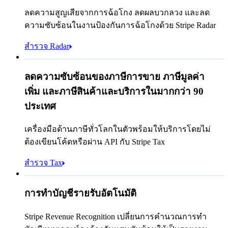
Queried
ลดความสูญเสียจากการฉ้อโกง ลดผลบวกลวง และลด
98104
รหัสไปรษณีย์
ความซับซ้อนในงานป้องกันการฉ้อโกงด้วย Stripe Radar
10.55%
อัตราภาษีของเมือง
ชำระเงิน Queried
สำรวจ Radar
฿9,634.45
ลดความซับซ้อนของภาษีการขาย ภาษีมูลค่า
การชำระเงินตามรอบบิล
฿8,715.00
เพิ่ม และภาษีสินค้าและบริการในมากกว่า 90
ภาษีขาย (
10.55%
)
฿919.45
ประเทศ
การตรวจสอบสิทธิ์แบบ 3D Secure ที่ร้องขอ
ยอดรวมที่ต้องชำระวันนี้
฿9,634.45
เครื่องมือด้านภาษีทั่วโลกในตัวพร้อมให้บริการโดยไม่
ตรงกับกฎ Allow
ต้องเขียนโค้ดหรือผ่าน API กับ Stripe Tax
ตรงกับกฎ Block
สำรวจ Tax
ตรงกับกฎ Review
รายรับที่รับรู้
฿204,379,600.25
การทำบัญชีรายรับอัตโนมัติ
เปิด
ปิดแล้ว
Stripe Revenue Recognition เปลี่ยนการคำนวณการทำ