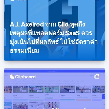
นอร์เวย์
English
นิวซีแลนด์
English
A.J. Axelrod จาก Clio พูดถึง
เนเธอร์แลนด์
Nederlands
English
เหตุผลที่แพลตฟอร์ม SaaS ควร
บราซิล
Português
English
มุ่งเน้นไปที่ผลลัพธ์ ไม่ใช่อัตราค่า
บัลแกเรีย
ธรรมเนียม
English
เบลเยียม
Nederlands
Français
Deutsch
English
โปรตุเกส
Português
English
โปแลนด์
English
ฝรั่งเศส
Français
English
ฟินแลนด์
English
Svenska
มอลตา
English