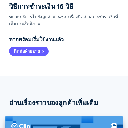
วิธีการชำระเงิน 16 วิธี
ขยายบริการไปยังลูกค้าผ่านชุดเครื่องมือด้านการชำระเงินที่
เพิ่มประสิทธิภาพ
กรีซ
English
หากพร้อมเริ่มใช้งานแล้ว
เขตบริหารพิเศษฮ่องกง ประเทศจีน
English
简体中文
ติดต่อฝ่ายขาย
แคนาดา
English
Français
โครเอเชีย
English
Italiano
จีนแผ่นดินใหญ่
简体中文
English
ไซปรัส
English
ญี่ปุ่น
อ่านเรื่องราวของลูกค้าเพิ่มเติม
日本語
English
เดนมาร์ก
English
ไทย
ไทย
English