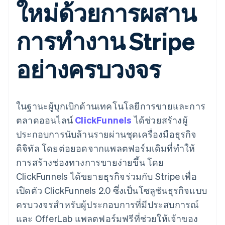
ใหม่ด้วยการผสาน
มากกว่า 125
ขายและ VAT
แพลตฟอร์ม
การใช้งาน
รายการ
Authorization
อัตโนมัติ
Revenue
แผนงานผลิตภัณฑ์
SaaS
ออกบัตรที่มีสเตเบิลคอยน์
Boost
Recognition
การประชุมประจำปีแบบ
รองรับอยู่
การทำงาน Stripe
ยกระดับการ
เซสชัน
จัดเตรียมและจัดการ
ระบบ
ยอมรับการ
ตำแหน่งงาน
บริการด้วยเอเจนต์
อัตโนมัติ
ชำระเงิน
Link
ห้องข่าว
ตามอุตสาหกรรม
อย่างครบวงจร
การชำระเงินที่
สำหรับการ
Stripe
Stripe Press
Sigma
รวดเร็วขึ้น
ทำบัญชี
รายงานที่
บริษัท AI
แหล่งข้อมูล
ออกแบบเอง
แวดวงครีเอเตอร์
Data
เกม
การติดต่อ
Pipeline
ในฐานะผู้บุกเบิกด้านเทคโนโลยีการขายและการ
การบริการ การเดินทาง
การเชื่อมต่อการทำงาน
การซิงค์
และสันทนาการ
แอป
ติดต่อฝ่ายขาย
ตลาดออนไลน์
ClickFunnels
ได้ช่วยสร้างผู้
ข้อมูล
ประกันภัย
ตัวอย่างโค้ด
สมัครเป็นพาร์ทเนอร์
สื่อและความบันเทิง
บล็อกของนักพัฒนา
ประกอบการนับล้านรายผ่านชุดเครื่องมือธุรกิจ
องค์กรไม่แสวงผลกำไร
สถานะ API
ดิจิทัล โดยต่อยอดจากแพลตฟอร์มเดิมที่ทำให้
บริการเฉพาะทาง
ภาครัฐ
การสร้างช่องทางการขายง่ายขึ้น โดย
เพิ่มเติม
ธุรกิจค้าปลีก
ClickFunnels ได้ขยายธุรกิจร่วมกับ Stripe เพื่อ
Product roadmap
ดูสิ่งที่กำลังจะมาถึง
เปิดตัว ClickFunnels 2.0 ซึ่งเป็นโซลูชันธุรกิจแบบ
Radar
ครบวงจรสำหรับผู้ประกอบการที่มีประสบการณ์
ระบบนิเวศ
การป้องกันการฉ้อโกง
และ OfferLab แพลตฟอร์มฟรีที่ช่วยให้เจ้าของ
Atlas