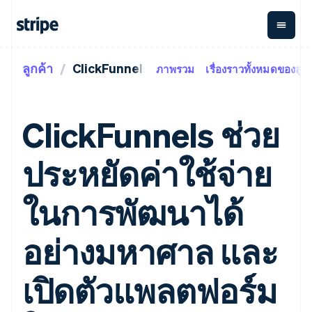
ลูกค้า
ClickFunnels
ภาพรวม
เรื่องราวทั้งหมดของลูกค
ตามขั้น
เอกสารประกอบ
เรียนรู้
การชำระเงิน
รายรับ
การ
แพลตฟอ
จัดการ
และ
องค์กร
Stripe Docs
บล็อก
เงิน
มาร์เก็ต
Payments
Billing
ธุรกิจสตาร์ทอัพ
ข้อมูลอ้างอิงเกี่ยวกับ API
เรื่องราวจากลูกค้า
ClickFunnels ช่วย
การชำระเงิน
รายรับตาม
เพลส
ไลบรารีและ SDK
คู่มือ
ออนไลน์
แบบแผนล่วง
Stripe Apps
Global
Payment links
หน้า
Metronome
Payouts
Conne
ประหยัดค่าใช้จ่าย
การชำร
ตามกรณีใช้งาน
การชำระเงิน
การเรียกเก็บ
เบิกจ่าย
เงินสำห
การสนับสนุน
แบบไม่ต้อง
เงินตามการ
ให้กับ
แพลตฟอ
คู่มือ
การค้าแบบใช้เอเจนต์
ในการพัฒนาได้
เขียนโค้ด
Checkout
ใช้งาน
การชำระเงิน
บุคคลที่
อีคอมเมิร์ซ
รับการสนับสนุน
UI การชำระ
ตามรอบบิล
สาม
บริการทางการเงินที่ผสาน
รับการชำระเงินออนไลน์
แพ็กเกจการสนับสนุนที่ได้
การจัดการ
เงินสำเร็จรูป
รวมในตัว
ติดตั้งใช้งานการชำระเงิน
รับการจัดการ
อย่างมหาศาล และ
การชำระเงิน
Elements
การทำงานอัตโนมัติด้าน
สำเร็จรูป
บริการเฉพาะทาง
องค์ประกอบ UI
ตามรอบบิล
Invoicing
การเงิน
สร้างแพลตฟอร์มหรือ
ครั้งเดียวหรือ
ที่ยืดหยุ่น
ธุรกิจทั่วโลก
มาร์เก็ตเพลส
เปิดตัวแพลตฟอร์ม
ตามแบบแผน
วิธีการชำระ
การชำระเงินในแอป
จัดการการชำระเงินตาม
เงิน
ล่วงหน้า
Tax
มาร์เก็ตเพลส
รอบบิล
เข้าถึงได้
คิดภาษีการ
บริษัท
การจัดการเงิน
เสนอการเรียกเก็บเงินตาม