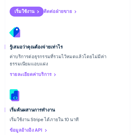
สโลวีเนีย
English
Italiano
เริ่มใช้งาน
ติดต่อฝ่ายขาย
สวิตเซอร์แลนด์
Deutsch
Français
Italiano
English
สวีเดน
Svenska
English
สหรัฐอเมริกา
English
Español
简体中文
รู้เสมอว่าคุณต้องจ่ายเท่าไร
สหรัฐอาหรับเอมิเรตส์
ค่าบริการต่อธุรกรรมที่รวมไว้หมดแล้วโดยไม่มีค่า
English
ธรรมเนียมแอบแฝง
สหราชอาณาจักร
English
รายละเอียดค่าบริการ
สาธารณรัฐเช็ก
English
สิงคโปร์
English
简体中文
ออสเตรเลีย
English
เริ่มต้นผสานการทำงาน
ออสเตรีย
เริ่มใช้งาน Stripe ได้ภายใน 10 นาที
Deutsch
English
อิตาลี
ข้อมูลอ้างอิง API
Italiano
English