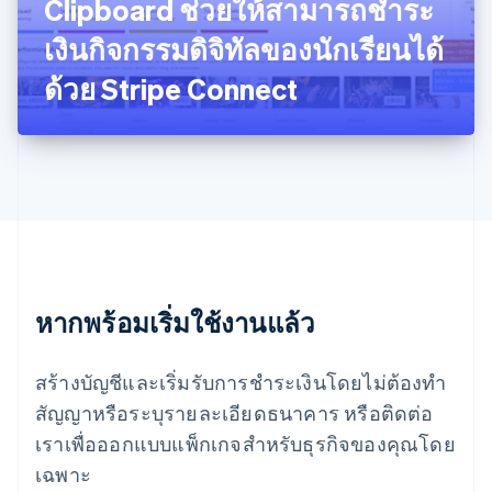
Clipboard ช่วยให้สามารถชำระ
มาเลเซีย
English
简体中文
เงินกิจกรรมดิจิทัลของนักเรียนได้
เม็กซิโก
ด้วย Stripe Connect
Español
English
ยิบรอลตาร์
English
เยอรมนี
Deutsch
English
โรมาเนีย
English
ลักเซมเบิร์ก
Français
Deutsch
English
ลัตเวีย
English
หากพร้อมเริ่มใช้งานแล้ว
ลิกเตนสไตน์
Deutsch
English
ลิทัวเนีย
สร้างบัญชีและเริ่มรับการชำระเงินโดยไม่ต้องทำ
English
สัญญาหรือระบุรายละเอียดธนาคาร หรือติดต่อ
สเปน
เราเพื่อออกแบบแพ็กเกจสำหรับธุรกิจของคุณโดย
Español
English
สโลวาเกีย
เฉพาะ
English