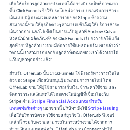
เพื่อให้บริการลูกค้าต่างประเทศได้อย่างมีประสิทธิภาพมาก
ขึ้น ClickFunnels จึงใช้ประโยชน์จากระบบรองรับการชำระ
เงินแบบมีผู้ประมวลผลหลายรายของ Stripe ซึ่งความ
สามารถนี้ช่วยให้ธุรกิจต่างๆ สามารถเข้าถึงผู้ให้บริการชำระ
เงินจากภายนอกได้ ซึ่งเป็นการแก้ปัญหาที่ Andrew Culver
หัวหน้าฝ่ายผลิตภัณฑ์ของ ClickFunnels เรียกว่า "ข้อโต้แย้ง
สุดท้าย" ที่ลูกค้าบางรายมีต่อการใช้แพลตฟอร์ม เขากล่าวว่า
“ตอนนี้เราสามารถบอกกับลูกค้าทั้งหมดของเราได้ว่าเราได้
แก้ปัญหาทุกอย่างแล้ว”
สำหรับ OfferLab นั้น ClickFunnels ใช้ฟีเจอร์ทางการเงินใน
ตัวของ Stripe เพื่อสนับสนุนผู้ประกอบการรายใหม่ โดย
OfferLab ช่วยให้ผู้ใช้สามารถเก็บเงิน ชำระค่าใช้จ่าย และ
จัดการกระแสเงินสดได้โดยตรงในบัญชีที่เชื่อมโยงกับ
Stripe ผ่าน
Stripe Financial Accounts สำหรับ
แพลตฟอร์มต่างๆ
นอกจากนี้ บริษัทฯ ยังใช้
Stripe Issuing
เพื่อให้บริการบัตรค่าใช้จ่ายแก่ธุรกิจใน OfferLab ฟีเจอร์
เหล่านี้ รวมกับความสามารถในการสร้างรายได้จากการ
ชำระเงินบนแพลตฟอร์ม OfferLab ผ่าน Connect ทำให้