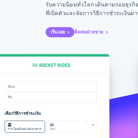
รายงานที่ออกแบบเอง
รับความนิยมทั่วโลก เดินตามรอยธุร
Data Pipeline
การซิงค์ข้อมูล
ที่เปิดตัวและจัดการวิธีการชำระเงินผ่า
เริ่มเลย
ติดต่อฝ่ายขาย
สแกนด้วยแอปธนาคารหรือแอปชำระเงินของคุ
บัตร
หมายเลขบัตร
วันหมดอายุ
รหัสความปลอดภัย
ประเทศ
รหัสไปรษณีย์
เลือกประเทศ
หรือป้อนหมายเลขโทรศัพท์มือถือ