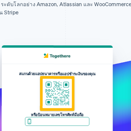
กิจระดับโลกอย่าง Amazon, Atlassian และ WooCommerc
น Stripe
ดำเนินการชำระเงิน
การชำระเงิน
ณ
เลือกการชำระเงินด้วยรหัส QR แล้ว
หลังจากส่งคำสั่งซื้อแล้ว ให้สแกนรหัส QR โดยใช้แอป
ชำระเงินหรือแอปของธนาคารที่ต้องการ
บัตร