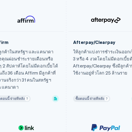
แพลตฟอร์ม SaaS
ซื้อตอนนี้ จ่ายทีหลัง
SaaS
บัตร
อีคอมเมิร์ซ
กระเป๋าเงิน
ค้าปลีก
เวาเชอร์เงินสด
มาร์เก็ตเพลส
การหักบัญชีธนาคาร
firm
Afterpay/Clearpay
้อมูลเพิ่มเติม
ดูข้อมูลเพิ่มเติม
ยานยนต์และการขนส่ง
การชำระเงินแบบเปลี่ยน
้ลูกค้าในสหรัฐฯ และแคนาดา
ให้ลูกค้าแบ่งการชำระเงินออกเ
ความงามและสุขภาพ
คริปโต
งคุณผ่อนชำระรายเดือนหรือ
3 หรือ 4 งวดโดยไม่มีดอกเบี้ยด
การศึกษา
ๆ 2 สัปดาห์โดยไม่มีดอกเบี้ยได้
Afterpay/Clearpay ซึ่งมีลูกค้าท
การดูแลสุขภาพ
ถึง 36 เดือน Affirm มีลูกค้าที่
ใช้งานอยู่ทั่วโลก 25 ล้านราย
งานจริงกว่า 31 คนในสหรัฐฯ
บริการเกี่ยวกับบ้านและการจัดการอสังหาริมทรัพย์
ะแคนาดา
กีฬา
การเดินทาง การบริการ และการพักผ่อน
อตอนนี้ จ่ายทีหลัง
ซื้อตอนนี้ จ่ายทีหลัง
ประกันภัย
บริการด้านการเงิน
AI
แวดวงครีเอเตอร์