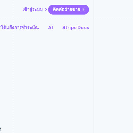
เข้าสู่ระบบ
ติดต่อฝ่ายขาย
โต้แย้งการชำระเงิน
AI
Stripe Docs
แหล่งข้อมูล
ระบบนิเวศ
การติดต่อ
มาร์เก็ตเพลส
เพิ่มเติม
การเชื่อมต่อการทำงานแอป
พาร์ทเนอร์
ติดต่อฝ่ายขาย
Product roadmap
น
ตัวอย่างโค้ด
Stripe App Marketplace
สมัครเป็นพาร์ทเนอร์
ดูสิ่งที่กำลังจะมาถึง
ำหรับแพลตฟอร์ม
บล็อกของนักพัฒนา
ันทนาการ
สถานะ API
Radar
การป้องกันการฉ้อโกง
Atlas
การก่อตั้งบริษัทสตาร์ทอัพ
Climate
การขจัดคาร์บอน
้