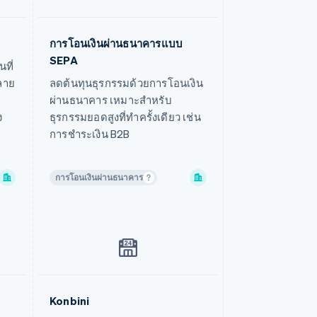
ฝรั่งเศส
ฟินแลนด์
การโอนเงินผ่านธนาคารแบบ
ดูข้อมูลเพิ่มเติม
SEPA
ฟิลิปปินส์
ที่
หลาย
ลดต้นทุนธุรกรรมด้วยการโอนเงิน
มอลตา
ผ่านธนาคาร เหมาะสำหรับ
มาเลเซีย
ง
ธุรกรรมยอดสูงที่ทำครั้งเดียว เช่น
เม็กซิโก
การชำระเงิน B2B
ยิบรอลตาร์
เยอรมนี
การโอนเงินผ่านธนาคาร
โรมาเนีย
ลักเซมเบิร์ก
ลัตเวีย
ลิกเตนสไตน์
ลิทัวเนีย
สเปน
Konbini
ดูข้อมูลเพิ่มเติม
สโลวาเกีย