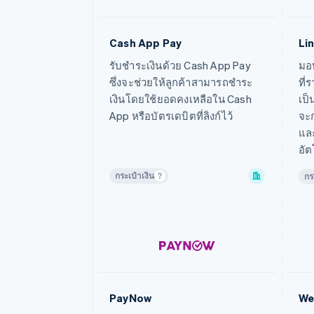
Cash App Pay
Li
ดูข้อมูลเพิ่มเติม
ดูข
รับชำระเงินด้วย Cash App Pay
มอ
ซึ่งจะช่วยให้ลูกค้าสามารถชำระ
ที่
เงินโดยใช้ยอดคงเหลือใน Cash
เป็
App หรือบัตรเดบิตที่ลิงก์ไว้
จะ
และ
อัต
กระเป๋าเงิน
กร
PayNow
We
ดูข้อมูลเพิ่มเติม
ดูข