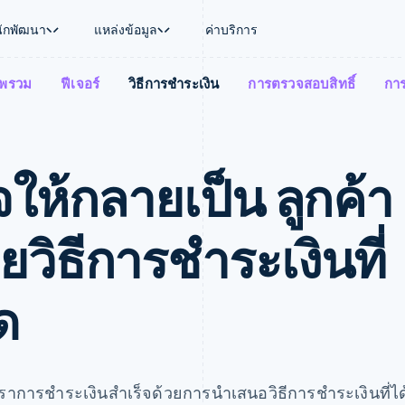
นักพัฒนา
แหล่งข้อมูล
ค่าบริการ
พรวม
ฟีเจอร์
วิธีการชำระเงิน
การตรวจสอบสิทธิ์
การ
ใช้งาน
นุน
คู่มือ
ตามอุตสาหกรรม
บริษัท
การจัดการเงิน
แพลตฟอร์มและ
บใช้เอเจนต์
นับสนุน
รับการชำระเงินออนไลน์
บริษัท AI
แผนงานผลิตภัณฑ์
Global Payouts
Connect
์ซ
ารสนับสนุนที่ได้รับการจัดการ
ติดตั้งใช้งานการชำระเงินสำเร็จรูป
แวดวงครีเอเตอร์
การประชุมประจำปีแบบเซสชั
วงหน้า
เบิกจ่ายให้กับบุคคลที่สาม
การชำระเงินส
งการเงินที่ผสานรวมในตัว
ฉพาะทาง
สร้างแพลตฟอร์มหรือมาร์เก็ตเพลส
เกม
ตำแหน่งงาน
จให้กลายเป็น ลูกค้า
อัตโนมัติด้านการเงิน
จัดการการชำระเงินตามรอบบิล
การบริการ การเดินทาง และส
ห้องข่าว
การใช้งาน
วโลก
เสนอการเรียกเก็บเงินตามการใช้งาน
Stripe Press
บิล
เงินในแอป
ออกบัตรที่มีสเตเบิลคอยน์รองรับอยู่
ประกันภัย
งินตามรอบ
เพลส
จัดเตรียมและจัดการบริการด้วยเอเจนต์
สื่อและความบันเทิง
ยวิธีการชำระเงินที่
รเงิน
องค์กรไม่แสวงผลกำไร
ร์ม
บริการเฉพาะทาง
บแผนล่วง
ภาครัฐ
ธุรกิจค้าปลีก
ด
VAT
on
การทำบัญชี
ัตราการชำระเงินสำเร็จด้วยการนำเสนอวิธีการชำระเงินที่ได