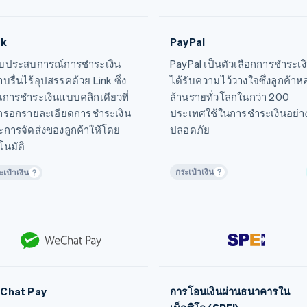
องค์กรไม่แสวงผลกำไร
ภาครัฐ
nk
PayPal
้อมูลเพิ่มเติม
ดูข้อมูลเพิ่มเติม
บริการสาธารณูปโภค
บประสบการณ์การชำระเงิน
PayPal เป็นตัวเลือกการชำระเงิน
ราบรื่นไร้อุปสรรคด้วย Link ซึ่ง
ได้รับความไว้วางใจซึ่งลูกค้า
สื่อและคอนเทนต์
นการชำระเงินแบบคลิกเดียวที่
ล้านรายทั่วโลกในกว่า 200
กรอกรายละเอียดการชำระเงิน
ประเทศใช้ในการชำระเงินอย่า
การจัดส่งของลูกค้าให้โดย
ปลอดภัย
โนมัติ
กระเป๋าเงิน
ะเป๋าเงิน
Chat Pay
การโอนเงินผ่านธนาคารใน
้อมูลเพิ่มเติม
ดูข้อมูลเพิ่มเติม