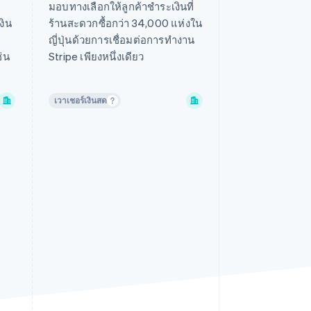
มอบทางเลือกให้ลูกค้าชำระเงินที่
สโลวีเนีย
งิน
ร้านสะดวกซื้อกว่า 34,000 แห่งใน
สวิตเซอร์แลนด์
ญี่ปุ่นด้วยการเชื่อมต่อการทำงาน
สวีเดน
ช่น
Stripe เพียงหนึ่งเดียว
สหรัฐอเมริกา
สหรัฐอาหรับเอมิเรตส์
เวาเชอร์เงินสด
สหราชอาณาจักร
สาธารณรัฐเช็ก
สิงคโปร์
ออสเตรเลีย
ออสเตรีย
อาร์เจนตินา
อิตาลี
อินเดีย
อินโดนีเซีย
อิสราเอล