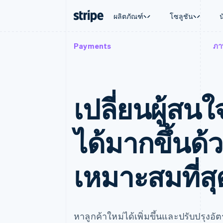
ผลิตภัณฑ์
โซลูชัน
Payments
ภา
ตามขั้น
เอกสารประกอบ
เรียนรู้
ตามกรณี
การสนับส
การชำระเงิน
รายรับ
องค์กร
Stripe Docs
บล็อก
การค้าแบ
รับการส
Payments
Billing
ธุรกิจสตาร์ทอัพ
ข้อมูลอ้างอิงเกี่ยวกับ API
เรื่องราวจากลูกค้า
อีคอมเมิร
แพ็กเกจก
การชำระเงินออนไลน์
รายรับตามแบบแผนล่
ไลบรารีและ SDK
คู่มือ
บริการทา
บริการเ
Payment links
Metronome
เปลี่ยนผู้สนใ
Stripe Apps
การทำงาน
การชำระเงินแบบไม่ต้องเขียน
การเรียกเก็บเงินตาม
ธุรกิจทั่
โค้ด
การชำระเงินตามรอบ
การชำระ
การจัดการการชำระเ
Checkout
มาร์เก็ต
ได้มากขึ้นด้ว
UI การชำระเงินสำเร็จรูป
บิล
การจัดกา
Elements
Invoicing
แพลตฟอ
องค์ประกอบ UI ที่ยืดหยุ่น
ครั้งเดียวหรือตามแบ
SaaS
วิธีการชำระเงิน
หน้า
เหมาะสมที่สุ
เข้าถึงได้มากกว่า 125 รายการ
Tax
Authorization Boost
คิดภาษีการขายและ 
ยกระดับการยอมรับการชำระเงิน
อัตโนมัติ
Link
Revenue Recogniti
การชำระเงินที่รวดเร็วขึ้น
ระบบอัตโนมัติสำหรับ
Stripe Sigma
หาลูกค้าใหม่ได้เพิ่มขึ้นและปรับปรุงอ