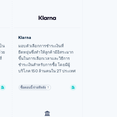
เขตบริหารพิเศษฮ่องกง ประเทศจีน
แคนาดา
โครเอเชีย
ชิลี
ไซปรัส
Klarna
ดูข้อมูลเพิ่มเติม
เส้นทางธนาคาร
ญี่ปุ่น
ป็น
มอบตัวเลือกการชำระเงินที่
เดนมาร์ก
้วย
ยืดหยุ่นซึ่งทำให้ลูกค้ามีอิสระมาก
ไทย
ี่
ขึ้นในการเลือกเวลาและวิธีการ
นอร์เวย์
ชำระเงินสำหรับการซื้อ โดยมีผู้
บริโภค 150 ล้านคนใน 27 ประเทศ
นิวซีแลนด์
เนเธอร์แลนด์
บราซิล
ซื้อตอนนี้ จ่ายทีหลัง
บัลแกเรีย
เบลเยียม
โปรตุเกส
โปแลนด์