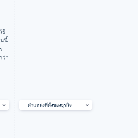
ิธี
นนี้
าร
กว่า
หลายรายการ
เปิดเมนูตัวกรองแบบหลายได้หลายรายการ
ตำแหน่งที่ตั้งของธุรกิจ
กรีซ
์
เกาหลีใต้