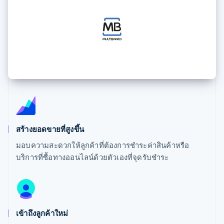
มากกว่า 125
ขายและ VAT
แพลตฟอร์ม
การใช้งาน
รายการ
Authorization
อัตโนมัติ
Revenue
แผนงานผลิตภัณฑ์
SaaS
ออกบัตรที่มีสเตเบิลคอยน์
Boost
Recognition
การประชุมประจำปีแบบ
รองรับอยู่
ยกระดับการ
เซสชัน
จัดเตรียมและจัดการ
ระบบ
ยอมรับการ
ตำแหน่งงาน
บริการด้วยเอเจนต์
อัตโนมัติ
ชำระเงิน
Link
ห้องข่าว
ตามอุตสาหกรรม
การชำระเงินที่
สำหรับการ
Stripe
Stripe Press
Sigma
รวดเร็วขึ้น
ทำบัญชี
รายงานที่
บริษัท AI
แหล่งข้อมูล
ออกแบบเอง
แวดวงครีเอเตอร์
Data
เกม
การติดต่อ
Pipeline
การบริการ การเดินทาง
การเชื่อมต่อการทำงาน
การซิงค์
และสันทนาการ
แอป
ติดต่อฝ่ายขาย
ข้อมูล
ประกันภัย
ตัวอย่างโค้ด
สมัครเป็นพาร์ทเนอร์
สร้างยอดขายที่สูงขึ้น
สื่อและความบันเทิง
บล็อกของนักพัฒนา
องค์กรไม่แสวงผลกำไร
สถานะ API
มอบความสะดวกให้ลูกค้าที่ต้องการชำระค่าสินค้าหรือ
บริการเฉพาะทาง
บริการที่ซื้อทางออนไลน์ด้วยตัวเองที่จุดรับชำระ
ภาครัฐ
เพิ่มเติม
ธุรกิจค้าปลีก
Product roadmap
ดูสิ่งที่กำลังจะมาถึง
Radar
ระบบนิเวศ
การป้องกันการฉ้อโกง
เข้าถึงลูกค้าใหม่
Atlas