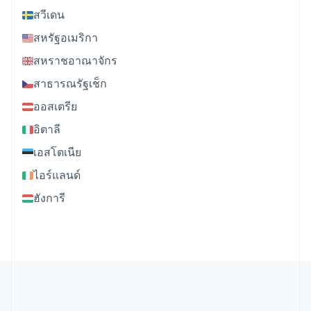
สวีเดน
สหรัฐอเมริกา
สหราชอาณาจักร
สาธารณรัฐเช็ก
ออสเตรีย
อิตาลี
เอสโตเนีย
ไอร์แลนด์
ฮังการี