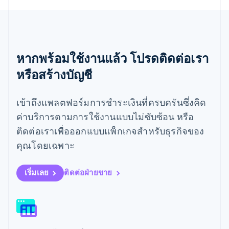
English
เยอรมนี
Deutsch
English
โรมาเนีย
English
หากพร้อมใช้งานแล้ว โปรดติดต่อเรา
ลักเซมเบิร์ก
หรือสร้างบัญชี
Français
Deutsch
English
ลัตเวีย
English
เข้าถึงแพลตฟอร์มการชำระเงินที่ครบครันซึ่งคิด
ลิกเตนสไตน์
Deutsch
English
ค่าบริการตามการใช้งานแบบไม่ซับซ้อน หรือ
ลิทัวเนีย
ติดต่อเราเพื่อออกแบบแพ็กเกจสำหรับธุรกิจของ
English
สเปน
คุณโดยเฉพาะ
Español
English
สโลวาเกีย
เริ่มเลย
ติดต่อฝ่ายขาย
English
สโลวีเนีย
English
Italiano
สวิตเซอร์แลนด์
Deutsch
Français
Italiano
English
สวีเดน