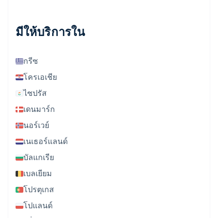
มีให้บริการใน
กรีซ
โครเอเชีย
ไซปรัส
เดนมาร์ก
นอร์เวย์
เนเธอร์แลนด์
บัลแกเรีย
เบลเยียม
โปรตุเกส
โปแลนด์