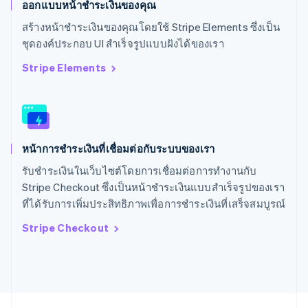
ออกแบบหน้าชำระเงินของคุณ
Svenska
English
สหรัฐอเมริกา
สร้างหน้าชำระเงินของคุณโดยใช้ Stripe Elements ซึ่งเป็น
English
Español
简体中文
ชุดองค์ประกอบ UI สำเร็จรูปแบบฝังได้ของเรา
สหรัฐอาหรับเอมิเรตส์
English
Stripe Elements
สหราชอาณาจักร
English
สาธารณรัฐเช็ก
English
สิงคโปร์
หน้าการชำระเงินที่เชื่อมต่อกับระบบของเรา
English
简体中文
ออสเตรเลีย
รับชำระเงินในเว็บไซต์โดยการเชื่อมต่อการทำงานกับ
English
Stripe Checkout ซึ่งเป็นหน้าชำระเงินแบบสำเร็จรูปของเรา
ออสเตรีย
ที่ได้รับการเพิ่มประสิทธิภาพเพื่อการชำระเงินที่เสร็จสมบูรณ์
Deutsch
English
อิตาลี
Stripe Checkout
Italiano
English
อินเดีย
English
เอสโตเนีย
English
ไอร์แลนด์