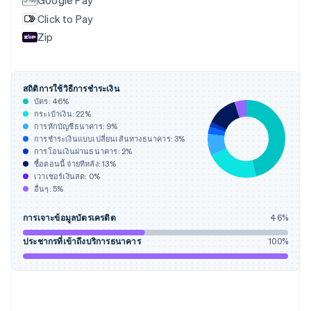
Google Pay
Nederlands
English
Click to Pay
บราซิล
Zip
Português
English
บัลแกเรีย
English
เบลเยียม
สถิติการใช้วิธีการชำระเงิน
Nederlands
Français
Deutsch
English
บัตร:
46
%
โปรตุเกส
กระเป๋าเงิน:
22
%
Português
English
การหักบัญชีธนาคาร:
9
%
โปแลนด์
การชำระเงินแบบเปลี่ยนเส้นทางธนาคาร:
3
%
การโอนเงินผ่านธนาคาร:
2
%
English
ซื้อตอนนี้ จ่ายทีหลัง:
13
%
ฝรั่งเศส
เวาเชอร์เงินสด:
0
%
Français
English
อื่นๆ:
5
%
ฟินแลนด์
English
Svenska
การเจาะข้อมูลบัตรเครดิต
46
%
มอลตา
English
ประชากรที่เข้าถึงบริการธนาคาร
100
%
มาเลเซีย
English
简体中文
เม็กซิโก
Español
English
ยิบรอลตาร์