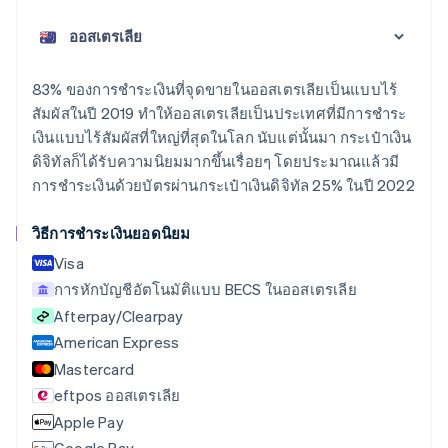
English
เขตบริหารพิเศษฮ่องกง ประเทศจีน
English
简体中文
แคนาดา
83% ของการชำระเงินที่จุดขายในออสเตรเลียเป็นแบบไร้
English
Français
สัมผัสในปี 2019 ทำให้ออสเตรเลียเป็นประเทศที่มีการชำระ
โครเอเชีย
เงินแบบไร้สัมผัสที่ใหญ่ที่สุดในโลก นับแต่นั้นมา กระเป๋าเงิน
English
Italiano
จีนแผ่นดินใหญ่
ดิจิทัลก็ได้รับความนิยมมากขึ้นเรื่อยๆ โดยประมาณแล้วมี
简体中文
English
การชำระเงินด้วยบัตรผ่านกระเป๋าเงินดิจิทัล 25% ในปี 2022
ไซปรัส
English
วิธีการชำระเงินยอดนิยม
ญี่ปุ่น
日本語
English
Visa
เดนมาร์ก
การหักบัญชีอัตโนมัติแบบ BECS ในออสเตรเลีย
English
Afterpay/Clearpay
ไทย
ไทย
English
American Express
นอร์เวย์
Mastercard
English
eftpos ออสเตรเลีย
นิวซีแลนด์
English
Apple Pay
เนเธอร์แลนด์