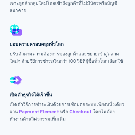
พาร์ทเนอร์
เจาะลูกค้ากลุ่มใหม่โดยเข้าถึงลูกค้าที่ไม่มีบัตรหรือบัญชี
การก่อตั้งบริษัทสตาร์ทอัพ
Stripe App Marketplace
ธนาคาร
Climate
การขจัดคาร์บอน
มอบความครอบคลุมทั่วโลก
ปรับตัวตามความต้องการของลูกค้าและขยายเข้าสู่ตลาด
Stripe Sessions 2026
ดูว่า Stripe กำลังสร้างโครงสร้างพื้นฐานระบบเศรษฐกิจสำหรับ
ใหม่ๆ ด้วยวิธีการชำระเงินกว่า 100 วิธีที่ผู้ซื้อทั่วโลกเลือกใช้
AI อย่างไร
รับชมเลย
เปิดตัวธุรกิจได้เร็วขึ้น
เปิดตัววิธีการชำระเงินด้วยการเชื่อมต่อระบบเพียงหนึ่งเดียว
ผ่าน
Payment Element
หรือ
Checkout
โดยไม่ต้อง
ทำงานด้านวิศวกรรมเพิ่มเติม