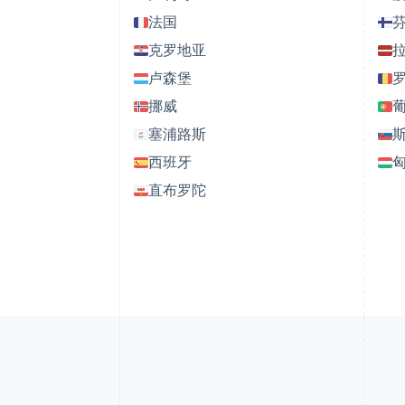
法国
克罗地亚
卢森堡
挪威
塞浦路斯
西班牙
直布罗陀