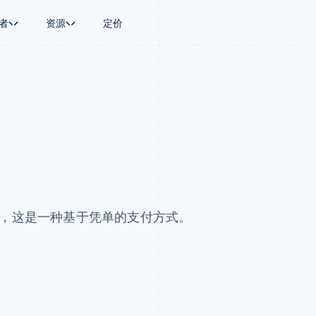
者
资源
定价
景
指南
按行业
公司
资金管理
平台和交易市
商务
持
接受线上付款
AI 企业
产品路线图
Global Payouts
Connect
币
持方案
实施预置结账流程
创作者经济
Sessions 年度大会
向第三方打款
平台支付
务
务
构建平台或交易市场
游戏
招聘
Crypto
金融
管理订阅
酒店、旅游与休闲
资讯中心
钱包、稳定币发行和发卡基础设
动化
提供按用量计费
保险
Stripe Press
施
企业
发行稳定币支持的支付卡
媒体与娱乐
支付
通过智能体配置和管理服务
非营利组织
场
专业服务
理
公共部门
nco，这是一种基于凭单的支付方式。
零售
化
on