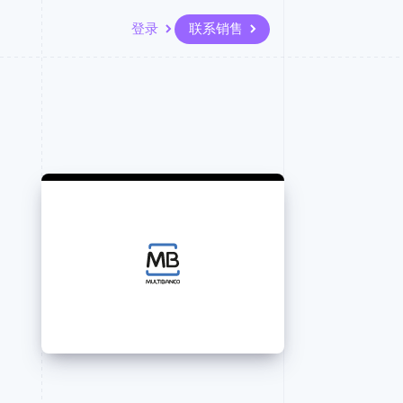
登录
联系销售
资源
生态系统
联系
场
更多
应用集成
合作伙伴
联系销售
Product roadmap
代码示例
Stripe App Marketplace
成为合作伙伴
了解未来规划
开发者博客
API 状态
Radar
欺诈防范
Atlas
初创企业注册
Climate
碳移除