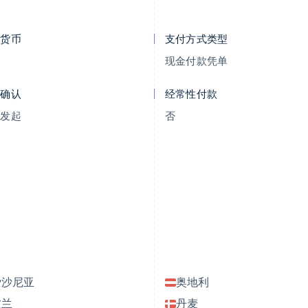
示货币
支付方式类型
R
现金付款凭单
付确认
经常性付款
户发起
否
爱沙尼亚
奥地利
波兰
丹麦