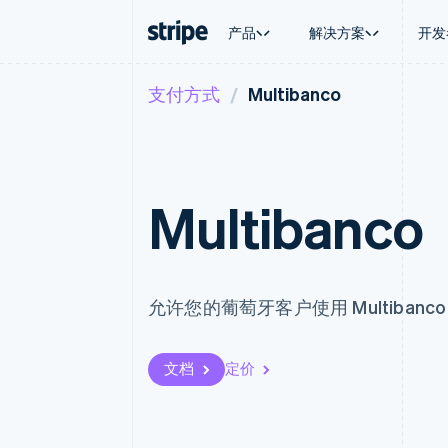
产品
解决方案
开发
支付方式
Multibanco
按企业阶段
文档
学习
按应用场
支持
支付
营收
大型企业
Stripe 文档
博客
智能体
获取支
Payments
Billing
初创企业
API 参考文档
客户案例
加密货
托管支
在线支付
经常性收入
库与 SDK
指南
电子商
专业服
Payment links
Metronome
Stripe Apps
嵌入式
Multibanco
无代码支付
按用量计费
财务自
Checkout
Subscriptions
全球化
预构建支付界面
订阅管理
应用内
Elements
Invoicing
交易市
灵活的 UI 组件
一次性或定期账单
资金管
Payment methods
Tax
允许您的葡萄牙客户使用 Multiba
平台
接入 125+ 种支付方式
销售税和增值税自动
SaaS
Terminal
Revenue Recogniti
线下支付
会计自动化
文档
定价
Authorization Boost
Stripe Sigma
支付成功率优化
自定义报告
Link
Data Pipeline
加速结账
数据同步