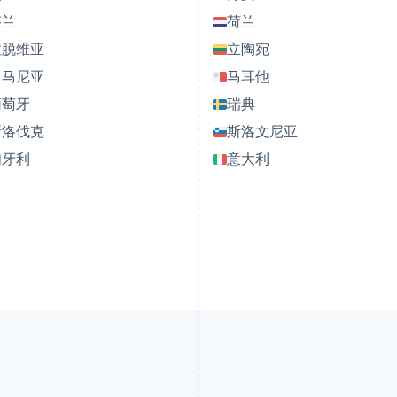
芬兰
荷兰
拉脱维亚
立陶宛
罗马尼亚
马耳他
葡萄牙
瑞典
斯洛伐克
斯洛文尼亚
匈牙利
意大利