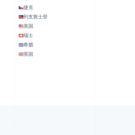
捷克
列支敦士登
美国
瑞士
希腊
英国