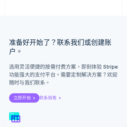
马来西亚
English
简体中文
美国
English
Español
简体中文
墨西哥
Español
English
准备好开始了？联系我们或创建账
挪威
English
户。
葡萄牙
Português
English
日本
选用灵活便捷的按需付费方案，即刻体验 Stripe
日本語
English
功能强大的支付平台。需要定制解决方案？欢迎
瑞典
Svenska
English
随时与我们联系。
瑞士
Deutsch
Français
Italiano
English
塞浦路斯
立即开始
联系销售
English
斯洛伐克
English
斯洛文尼亚
English
Italiano