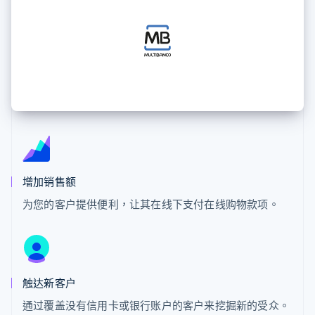
接入 125+ 种支
Stripe Sigma
产品路线图
SaaS
付方式
自定义报告
Sessions 年度大会
Authorization
Data Pipeline
招聘
Boost
数据同步
资讯中心
支付成功率优
资源
Stripe Press
化
按行业
Link
应用集成
加速结账
AI 企业
代码示例
创作者经济
开发者博客
联系
游戏
API 状态
酒店、旅游与休闲
联系销售
保险
成为合作伙伴
更多
媒体与娱乐
Product roadmap
非营利组织
了解未来规划
增加销售额
专业服务
公共部门
Radar
为您的客户提供便利，让其在线下支付在线购物款项。
零售
欺诈防范
Atlas
初创企业注册
生态系统
Climate
触达新客户
碳移除
合作伙伴
Stripe App Marketplace
通过覆盖没有信用卡或银行账户的客户来挖掘新的受众。