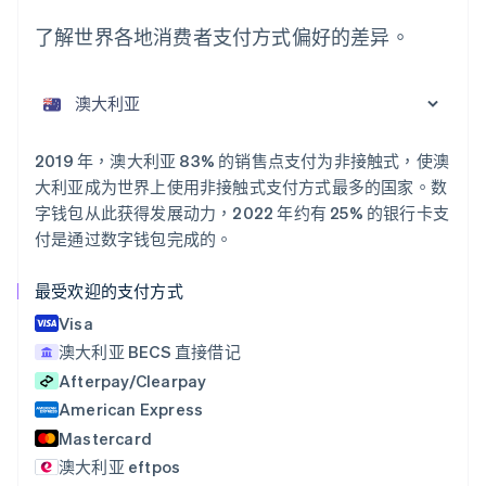
English
爱尔兰
了解世界各地消费者支付方式偏好的差异。
English
爱沙尼亚
English
奥地利
Deutsch
English
澳大利亚
2019 年，澳大利亚 83% 的销售点支付为非接触式，使澳
English
大利亚成为世界上使用非接触式支付方式最多的国家。数
巴西
字钱包从此获得发展动力，2022 年约有 25% 的银行卡支
Português
English
付是通过数字钱包完成的。
保加利亚
English
比利时
最受欢迎的支付方式
Nederlands
Français
Deutsch
English
Visa
波兰
澳大利亚 BECS 直接借记
English
丹麦
Afterpay/Clearpay
English
American Express
德国
Mastercard
Deutsch
English
法国
澳大利亚 eftpos
Français
English