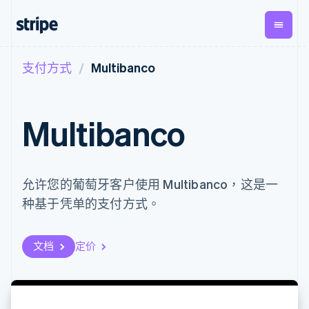
支付方式
Multibanco
按企业阶段
文档
学习
支付
营收
资金管
平台
理
易市
大型企业
Stripe 文档
博客
Payments
Billing
初创企业
API 参考文档
客户案例
Multibanco
在线支付
经常性收入
Global
Conn
库与 SDK
指南
Managed
Metronome
Payouts
Stripe Apps
Payments
按用量计费
平台
备案商家解决
Subscriptions
向第三
按应用场景
方案
方打款
支持
允许您的葡萄牙客户使用 Multibanco，这是一
订阅管理
Payment links
Crypto
指南
智能体商务
Invoicing
钱包、
种基于凭单的支付方式。
加密货币
获取支持
无代码支付
一次性或定期
稳定币
电子商务
接受线上付款
托管支持方案
Checkout
账单
发行和
嵌入式金融
实施预置结账流程
专业服务
预构建支付界
Tax
发卡基
财务自动化
构建平台或交易市场
文档
定价
面
销售税和增值
础设施
全球化企业
管理订阅
Elements
税自动化
应用内支付
提供按用量计费
灵活的 UI 组件
Revenue
交易市场
发行稳定币支持的支付卡
Payment
Recognition
公司
资金管理
通过智能体配置和管理服
methods
会计自动化
平台
务