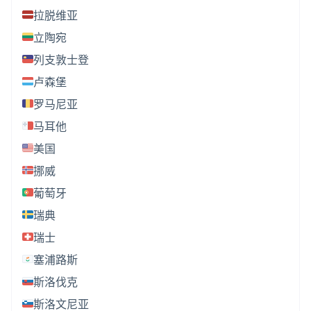
拉脱维亚
立陶宛
列支敦士登
卢森堡
罗马尼亚
马耳他
美国
挪威
葡萄牙
瑞典
瑞士
塞浦路斯
斯洛伐克
斯洛文尼亚