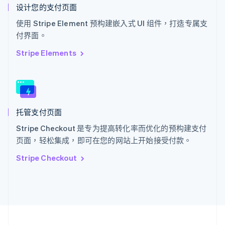
设计您的支付页面
泰国
ไทย
English
使用 Stripe Element 预构建嵌入式 UI 组件，打造专属支
希腊
付界面。
English
西班牙
Stripe Elements
Español
English
新加坡
English
简体中文
新西兰
English
托管支付页面
匈牙利
English
Stripe Checkout 是专为提高转化率而优化的预构建支付
意大利
页面，轻松集成，即可在您的网站上开始接受付款。
Italiano
English
印度
Stripe Checkout
English
英国
English
直布罗陀
English
中国内地
简体中文
English