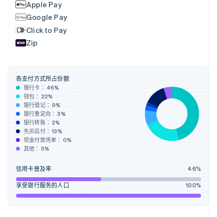
Apple Pay
芬兰
Google Pay
English
Svenska
Click to Pay
荷兰
Nederlands
English
Zip
加拿大
English
Français
捷克
English
各支付方式所占份额
克罗地亚
银行卡：
46
%
钱包：
22
%
English
Italiano
银行借记：
9
%
拉脱维亚
银行重定向：
3
%
English
银行转账：
2
%
立陶宛
先买后付：
13
%
English
现金付款凭单：
0
%
列支敦士登
其他：
5
%
Deutsch
English
卢森堡
信用卡普及率
46
%
Français
Deutsch
English
罗马尼亚
享受银行服务的人口
100
%
English
马尔他
English