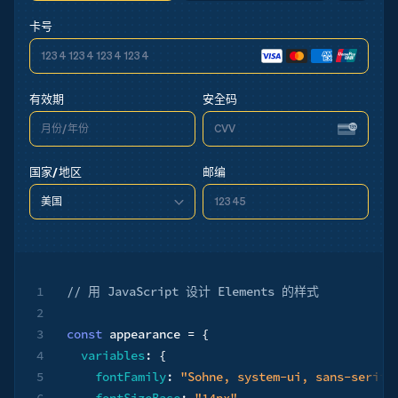
卡号
1234 1234 1234 1234
1234 1234 1234 1234
1234 1234 1234 1234
安全码
有效期
月份/年份
月份/年份
CVV
CVV
月份/年份
CVV
国家/地区
邮编
美国
美国
12345
90210
美国
90210
1
// 用 JavaScript 设计 Elements 的样式
2
3
const
 appearance 
=
{
4
variables
:
{
5
fontFamily
:
"Sohne, system-ui, sans-serif"
6
fontSizeBase
:
"14px"
,