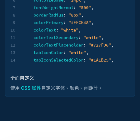
7
fontWeightNormal
:
"500"
,
8
borderRadius
:
"8px"
,
9
colorPrimary
:
"#FFCE48"
,
10
colorText
:
"white"
,
11
colorTextSecondary
:
"white"
,
12
colorTextPlaceholder
:
"#727F96"
,
13
tabIconColor
:
"white"
,
14
tabIconSelectedColor
:
"#1A1B25"
,
15
logoColor
:
"dark"
,
16
}
,
全面自定义
17
rules
:
{
使用
CSS 属性
自定义字体、颜色、间距等。
18
".Tab"
:
{
19
backgroundColor
:
"#0A2540"
,
20
}
,
21
".Tab--selected"
:
{
22
backgroundColor
:
"#FFCE48"
,
23
color
:
"#1A1B25"
,
24
}
,