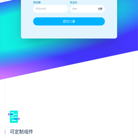
有效期
安全码
月份/年份
CVV
Stripe Sessions 2026
提交订单
了解 Stripe 如何为 AI 构建经济基础设施。
立即观看
可定制组件