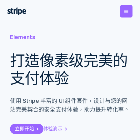
按企业阶段
文档
学习
支付
营收
资金管
平台
Elements
理
易市
大型企业
Stripe 文档
博客
Payments
Billing
初创企业
API 参考文档
客户案例
打造像素级完美的
在线支付
经常性收入
Global
Conn
库与 SDK
指南
Managed
Metronome
Payouts
Stripe Apps
Payments
按用量计费
平台
支付体验
备案商家解决
Subscriptions
向第三
按应用场景
方案
方打款
支持
订阅管理
Payment links
Crypto
指南
智能体商务
Invoicing
钱包、
加密货币
获取支持
无代码支付
一次性或定期
稳定币
电子商务
接受线上付款
托管支持方案
使用 Stripe 丰富的 UI 组件套件，设计与您的网
Checkout
账单
发行和
嵌入式金融
实施预置结账流程
专业服务
预构建支付界
Tax
发卡基
站完美契合的安全支付体验，助力提升转化率。
财务自动化
构建平台或交易市场
面
销售税和增值
础设施
全球化企业
管理订阅
Elements
税自动化
应用内支付
提供按用量计费
灵活的 UI 组件
Revenue
交易市场
发行稳定币支持的支付卡
立即开始
体验演示
Payment
Recognition
公司
资金管理
通过智能体配置和管理服
methods
会计自动化
平台
务