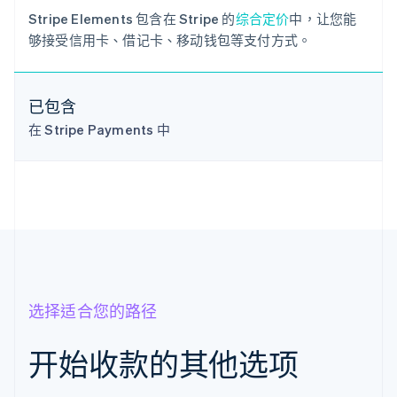
Português
English
Stripe Elements 包含在 Stripe 的
综合定价
中，让您能
保加利亚
够接受信用卡、借记卡、移动钱包等支付方式。
English
比利时
Nederlands
Français
Deutsch
English
波兰
已包含
English
在 Stripe Payments 中
丹麦
English
德国
Deutsch
English
法国
Français
English
芬兰
English
Svenska
荷兰
Nederlands
English
选择适合您的路径
加拿大
English
Français
捷克
开始收款的其他选项
English
克罗地亚