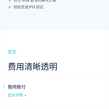
轻松完成 PCI 验证
定价
阿联酋
English
费用清晰透明
爱尔兰
English
爱沙尼亚
English
随用随付
奥地利
Deutsch
English
定价详情
澳大利亚
English
巴西