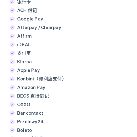
银行卡
ACH 借记
Google Pay
Afterpay / Clearpay
Affirm
iDEAL
支付宝
Klarna
Apple Pay
Konbini（便利店支付）
Amazon Pay
BECS 直接借记
OXXO
Bancontact
Przelewy24
Boleto