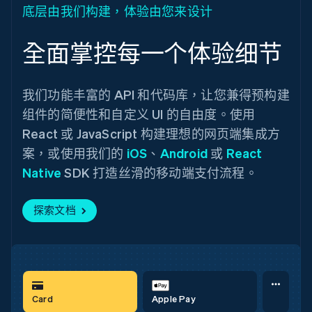
底层由我们构建，体验由您来设计
全面掌控每一个体验细节
我们功能丰富的 API 和代码库，让您兼得预构建
组件的简便性和自定义 UI 的自由度。使用
React 或 JavaScript 构建理想的网页端集成方
案，或使用我们的
iOS
、
Android
或
React
Native
SDK 打造丝滑的移动端支付流程。
探索文档
Card
Apple Pay
Card
Google Pay
Card
Apple Pay