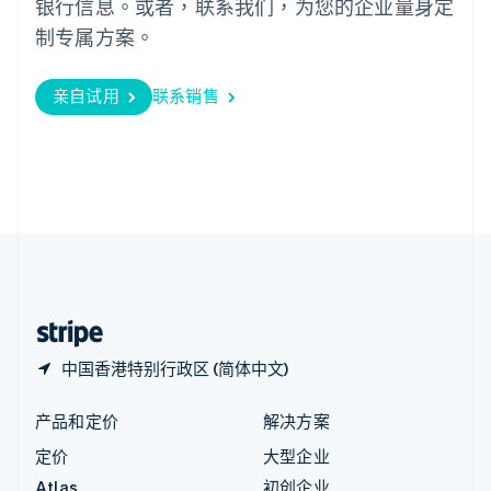
银行信息。或者，联系我们，为您的企业量身定
English
匈牙利
制专属方案。
English
意大利
亲自试用
联系销售
Italiano
English
印度
English
英国
English
直布罗陀
English
中国内地
简体中文
English
中国香港特别行政区
English
简体中文
中国香港特别行政区 (简体中文)
产品和定价
解决方案
定价
大型企业
Atlas
初创企业