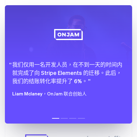
25
".Input"
:
{
26
backgroundColor
:
"transparent"
,
27
border
:
"1.5px solid #FFCE48"
,
28
}
,
29
}
,
30
}
;
我们仅用一名开发人员，在不到一天的时间内
就完成了向 Stripe Elements 的迁移。此后，
我们的结账转化率提升了 6%。
Liam Mclaney
，OnJam 联合创始人