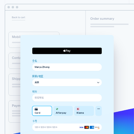
接入 125+ 种支
Stripe Sigma
产品路线图
SaaS
付方式
自定义报告
Sessions 年度大会
Authorization
Data Pipeline
招聘
Boost
数据同步
资讯中心
支付成功率优
资源
Stripe Press
化
按行业
Link
应用集成
加速结账
AI 企业
代码示例
创作者经济
开发者博客
联系
游戏
API 状态
Manyu Zhang
酒店、旅游与休闲
联系销售
全名
保险
成为合作伙伴
更多
媒体与娱乐
Manyu Zhang
manyu.zhang@example.com
Product roadmap
中国内地
非营利组织
了解未来规划
国家/地区
专业服务
美国
公共部门
荷兰
Radar
零售
欺诈防范
地址
城市
地区
iDEAL
SEPA Debit
街道地址
Atlas
初创企业注册
生态系统
ING Bank
Card
Afterpay
Klarna
Climate
街道地址
碳移除
卡号
合作伙伴
1234 1234 1234 1234
Stripe App Marketplace
Alipay
Card