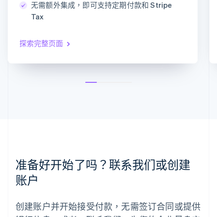
银行卡信息
无需额外集成，即可支持定期付款和 Stripe
Português
English
日本
Tax
1234 1234 1234 1234
日本語
English
瑞典
MM/YY
CVC
探索完整页面
Svenska
English
瑞士
Deutsch
Français
Italiano
English
塞浦路斯
English
斯洛伐克
English
斯洛文尼亚
English
Italiano
泰国
ไทย
English
希腊
English
准备好开始了吗？联系我们或创建
西班牙
账户
Español
English
新加坡
English
简体中文
创建账户并开始接受付款，无需签订合同或提供
新西兰