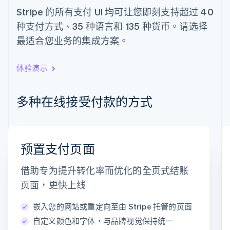
English
Italiano
Stripe 的所有支付 UI 均可让您即刻支持超过 40
拉脱维亚
种支付方式、35 种语言和 135 种货币。请选择
English
立陶宛
最适合您业务的集成方案。
English
列支敦士登
Deutsch
English
体验演示
卢森堡
Français
Deutsch
English
罗马尼亚
多种在线接受付款的方式
English
马尔他
English
马来西亚
电子邮件
预置支付页面
English
简体中文
timotheero@stripe.com
美国
借助专为提升转化率而优化的全页式结账
English
Español
简体中文
墨西哥
支付方式
页面，更快上线
Español
English
挪威
嵌入您的网站或重定向至由 Stripe 托管的页面
银行卡
PayPal
Klarna
English
自定义颜色和字体，与品牌视觉保持统一
葡萄牙