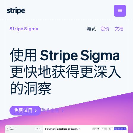
Stripe Sigma
概览
定价
文档
按企业阶段
文档
学习
支付
营收
资金管
平台
理
易市
大型企业
Stripe 文档
博客
Payments
Billing
初创企业
API 参考文档
客户案例
使用 Stripe Sigma
在线支付
经常性收入
Global
Conn
库与 SDK
指南
Managed
Metronome
Payouts
Stripe Apps
Payments
按用量计费
平台
更快地获得更深入
备案商家解决
Subscriptions
向第三
按应用场景
方案
方打款
支持
订阅管理
Payment links
Crypto
的洞察
指南
智能体商务
Invoicing
钱包、
加密货币
获取支持
无代码支付
一次性或定期
稳定币
电子商务
接受线上付款
托管支持方案
Checkout
账单
发行和
嵌入式金融
实施预置结账流程
专业服务
预构建支付界
Tax
发卡基
财务自动化
构建平台或交易市场
面
销售税和增值
础设施
免费试用
联系销售
全球化企业
管理订阅
Elements
税自动化
应用内支付
提供按用量计费
灵活的 UI 组件
Revenue
交易市场
发行稳定币支持的支付卡
Payment
Recognition
公司
资金管理
通过智能体配置和管理服
methods
会计自动化
平台
务