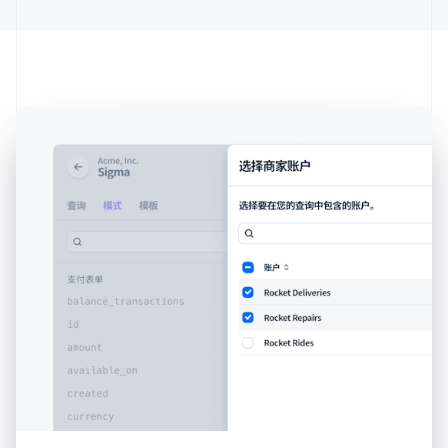
比利时
Nederlands
Français
Deutsch
English
波兰
English
丹麦
English
德国
Deutsch
English
法国
Français
English
芬兰
English
Svenska
荷兰
Nederlands
English
加拿大
English
Français
捷克
English
克罗地亚
English
Italiano
拉脱维亚
English