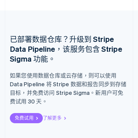
已部署数据仓库？升级到 Stripe
Data Pipeline，该服务包含 Stripe
阿联酋
Sigma 功能。
English
爱尔兰
English
如果您使用数据仓库或云存储，则可以使用
爱沙尼亚
Data Pipeline 将 Stripe 数据和报告同步到存储
English
目标，并免费访问 Stripe Sigma。新用户可免
奥地利
Deutsch
English
费试用 30 天。
澳大利亚
English
巴西
免费试用
了解更多
Português
English
保加利亚
English