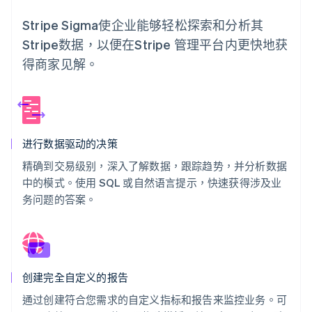
Stripe Sigma使企业能够轻松探索和分析其
Stripe数据，以便在Stripe 管理平台内更快地获
Stripe Sessions 2026
了解 Stripe 如何为 AI 构建经济基础设施。
得商家见解。
立即观看
进行数据驱动的决策
精确到交易级别，深入了解数据，跟踪趋势，并分析数据
中的模式。使用 SQL 或自然语言提示，快速获得涉及业
务问题的答案。
创建完全自定义的报告
通过创建符合您需求的自定义指标和报告来监控业务。可