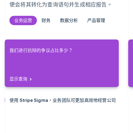
便会将其转化为查询语句并生成相应报告。
业务运营
业务运营
财务
财务
数据分析
数据分析
产品管理
产品管理
我们进行抗辩的争议占比多少？
显示查询
使用 Stripe Sigma，业务团队可更加高效地经营公司
使用 Stripe Sigma，财务团队可更快完成关账工作
使用 Stripe Sigma，数据团队可分析从 ARPU 到流失的
使用 Stripe Sigma，产品管理团队可寻找新的商机。
一切问题