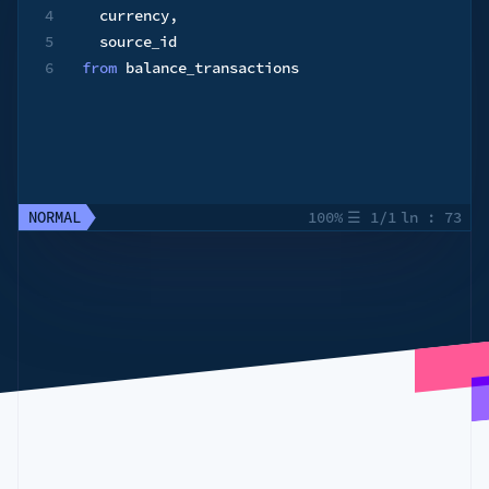
4
  currency
,
5
6
from
 balance_transactions
NORMAL
100%
☰
1/1
ln
:
73