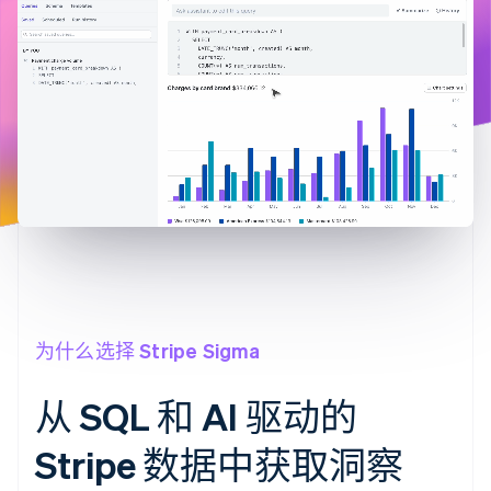
接入 125+ 种支
Stripe Sigma
产品路线图
SaaS
付方式
自定义报告
Sessions 年度大会
Authorization
Data Pipeline
招聘
Boost
数据同步
资讯中心
支付成功率优
资源
Stripe Press
化
按行业
Link
应用集成
加速结账
AI 企业
代码示例
创作者经济
开发者博客
联系
游戏
API 状态
酒店、旅游与休闲
联系销售
保险
成为合作伙伴
更多
媒体与娱乐
Product roadmap
非营利组织
了解未来规划
专业服务
公共部门
Radar
零售
欺诈防范
为什么选择 Stripe Sigma
Atlas
初创企业注册
从 SQL 和 AI 驱动的
生态系统
Climate
碳移除
Stripe 数据中获取洞察
合作伙伴
Stripe App Marketplace