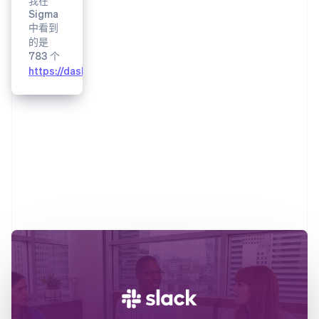
https://dashboard.stripe.com/quer...
这是
Sigma
中的报
1
with
 calendar_days 
as
(
告！
2
select
https://dashboard.stripe.com/quer...
3
day
4
cast
(
captured_amount
/
customer_count 
as
dec
5
from
6
order
by
1
desc
,
2
这是完
整查询
https://dashboard.stripe.com/quer...