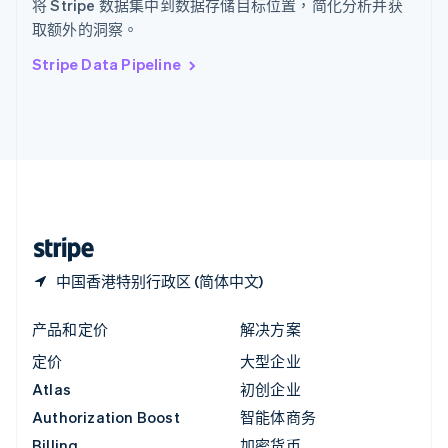
将 Stripe 数据集中到数据存储目标位置，简化分析并获
意大利
取额外的洞察。
Italiano
English
印度
Stripe Data Pipeline
English
英国
English
直布罗陀
English
中国内地
简体中文
English
中国香港特别行政区
English
简体中文
中国香港特别行政区 (简体中文)
产品和定价
解决方案
定价
大型企业
Atlas
初创企业
Authorization Boost
智能体商务
Billing
加密货币