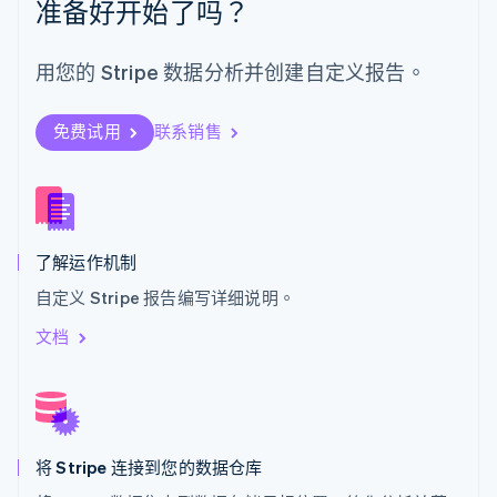
准备好开始了吗？
瑞典
Svenska
English
瑞士
用您的 Stripe 数据分析并创建自定义报告。
Deutsch
Français
Italiano
English
塞浦路斯
English
免费试用
联系销售
斯洛伐克
English
斯洛文尼亚
English
Italiano
泰国
ไทย
English
了解运作机制
希腊
自定义 Stripe 报告编写详细说明。
English
西班牙
文档
Español
English
新加坡
English
简体中文
新西兰
English
将 Stripe 连接到您的数据仓库
匈牙利
English