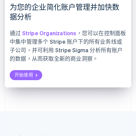
立陶宛
为您的企业简化账户管理并加快数
English
据分析
列支敦士登
Deutsch
English
卢森堡
通过
Stripe Organizations
，您可以在控制面板
Français
Deutsch
English
罗马尼亚
中集中管理多个 Stripe 账户下的所有业务线或
English
子公司，并可利用 Stripe Sigma 分析所有账户
马尔他
的数据，从而获取全新的商业洞察。
English
马来西亚
English
简体中文
开始使用
美国
English
Español
简体中文
墨西哥
Español
English
挪威
English
葡萄牙
Português
English
日本
日本語
English