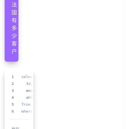
个
月
的
收
款
额
是
1
select
多
2
  id
,
3
  email
,
少？
4
5
from
6
where
 shipping_address_country 
=
'FR'
1
with
 monthly_balance_transactions 
as
(
2
select
我在
3
  date_trunc
(
'month'
,
case
when
type
=
'pa'
Sigma
4
from
中看到
5
where
month
=
 date_trunc
(
'month'
,
date
'2017'
)
的是
6
order
by
1
desc
,
2
783 个