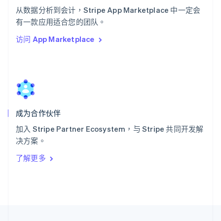
English
Italiano
从数据分析到会计，Stripe App Marketplace 中一定会
泰国
ไทย
English
有一款应用适合您的团队。
希腊
访问 App Marketplace
English
西班牙
Español
English
新加坡
English
简体中文
新西兰
English
成为合作伙伴
匈牙利
English
加入 Stripe Partner Ecosystem，与 Stripe 共同开发解
意大利
决方案。
Italiano
English
印度
了解更多
English
英国
English
直布罗陀
English
中国内地