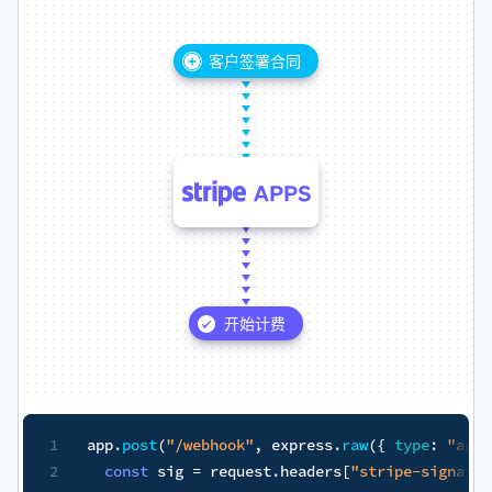
专有数据系统
数据
数据
"application/json"
~
}
)
,
(
request
,
 response
)
=>
{
nature"
]
;