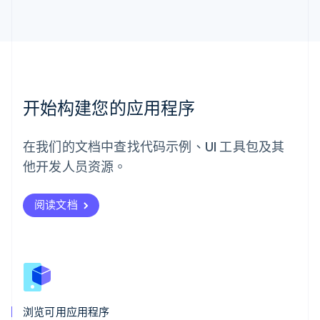
English
马来西亚
English
简体中文
美国
English
Español
简体中文
墨西哥
Español
English
开始构建您的应用程序
挪威
English
葡萄牙
在我们的文档中查找代码示例、UI 工具包及其
Português
English
日本
他开发人员资源。
日本語
English
瑞典
阅读文档
Svenska
English
瑞士
Deutsch
Français
Italiano
English
塞浦路斯
English
斯洛伐克
English
斯洛文尼亚
浏览可用应用程序