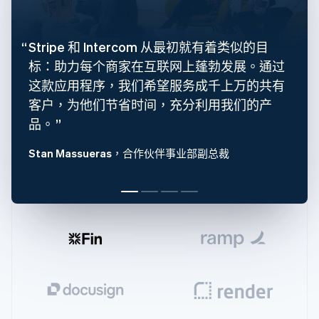
Français
English
芬兰
English
Svenska
Stripe 和 Intercom 从最初就有着类似的目
荷兰
标：助力每个商家在互联网上蓬勃发展。通过
Nederlands
English
加拿大
这款应用程序，我们希望服务成千上万的共有
English
Français
客户，为他们节省时间，充分利用我们的产
捷克
English
品。
克罗地亚
English
Italiano
Stan Massueras
，合作伙伴事业部副总裁
拉脱维亚
English
立陶宛
English
列支敦士登
Deutsch
English
卢森堡
Français
Deutsch
English
罗马尼亚
English
马尔他