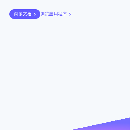
接入 125+ 种支
Stripe Sigma
产品路线图
SaaS
付方式
自定义报告
Sessions 年度大会
Authorization
Data Pipeline
阅读文档
浏览应用程序
招聘
Boost
数据同步
资讯中心
支付成功率优
资源
Stripe Press
化
按行业
Link
应用集成
加速结账
AI 企业
代码示例
创作者经济
开发者博客
联系
DOCUSIGN
游戏
API 状态
信封
酒店、旅游与休闲
今天
联系销售
匹配客户的信封清单。
保险
成为合作伙伴
更多
总额
余额
媒体与娱乐
进行中
HK$12,198.72
HK$9,257.51
Product roadmap
请用 DocuSign 签字: 同意书
非营利组织
可提现金额
了解未来规划
上次修改日期：5月16日
专业服务
查看
提现
公共部门
Radar
HK$11,633.07
已完成
零售
欺诈防范
预计今天
请用 DocuSign 签字: 承包商承认书 IT 政策
上次修改日期：5月16日
查看
Atlas
报告概览
初创企业注册
全部
已拒绝
会计
最近 7 天
7月31日 – 8月29日
生态系统
请用 DocuSign 签字: One Way 保密协议
Mailchimp
DocuSign
金融服务
Climate
上次修改日期：5月16日
通过电子邮件和营销自动化引流并促进销量
将付款与协议放在一处
Billing
查看
总额
销售净额
每月经常性收入
市场与销售
生产力
生产力
合规
Climate
碳移除
合规
合作伙伴
Bench
Dropbox
数据与分析
直接在您的 Stripe 管理平台中查看和比较损益表
查看您的 Dropbox 文件以及 Stripe 客户和支付信
Stripe App Marketplace
市场与销售
息
会计
合规
生产力
生产力