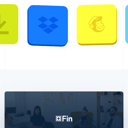
English
爱尔兰
English
爱沙尼亚
English
奥地利
Deutsch
English
澳大利亚
English
巴西
Português
English
保加利亚
English
比利时
Nederlands
Français
Deutsch
English
波兰
English
丹麦
English
德国
Deutsch
English
法国