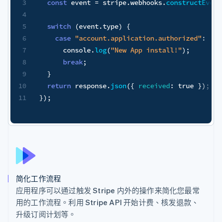
Event
(
request
.
body
,
 sig
,
 process
.
env
.
STRIPE_WEBHOOK_SECR
:
)
;
简化工作流程
应用程序可以通过触发 Stripe 内外的操作来简化您最常
用的工作流程。利用 Stripe API 开始计费、核发退款、
升级订阅计划等。