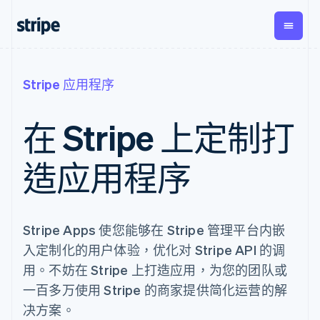
按企业阶段
文档
学习
支付
营收
资金管
平台
Stripe 应用程序
理
易市
大型企业
Stripe 文档
博客
Payments
Billing
初创企业
API 参考文档
客户案例
在 Stripe 上定制打
在线支付
经常性收入
Global
Conn
库与 SDK
指南
Managed
Metronome
Payouts
Stripe Apps
Payments
按用量计费
平台
造应用程序
备案商家解决
Subscriptions
向第三
按应用场景
方案
方打款
支持
订阅管理
Payment links
Crypto
指南
智能体商务
Invoicing
钱包、
加密货币
获取支持
无代码支付
一次性或定期
稳定币
电子商务
接受线上付款
托管支持方案
Stripe Apps 使您能够在 Stripe 管理平台内嵌
Checkout
账单
发行和
嵌入式金融
实施预置结账流程
专业服务
预构建支付界
Tax
发卡基
入定制化的用户体验，优化对 Stripe API 的调
财务自动化
构建平台或交易市场
面
销售税和增值
础设施
全球化企业
管理订阅
用。不妨在 Stripe 上打造应用，为您的团队或
Elements
税自动化
应用内支付
提供按用量计费
灵活的 UI 组件
Revenue
一百多万使用 Stripe 的商家提供简化运营的解
交易市场
发行稳定币支持的支付卡
Payment
Recognition
公司
资金管理
通过智能体配置和管理服
决方案。
methods
会计自动化
平台
务