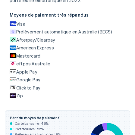
portefeuille électronique en 2022.
Português
English
Bulgarie
Moyens de paiement très répandus
English
Visa
Canada
English
Français
Prélèvement automatique en Australie (BECS)
Chine continentale
Afterpay/Clearpay
简体中文
English
American Express
Chypre
English
Mastercard
Croatie
eftpos Australie
English
Italiano
Apple Pay
Danemark
English
Google Pay
Émirats arabes unis
Click to Pay
English
Zip
Espagne
Español
English
Estonie
English
Part du moyen de paiement
États-Unis
Carte bancaire :
46
%
English
Español
简体中文
Portefeuilles :
22
%
Finlande
Prélèvements bancaires :
9
%