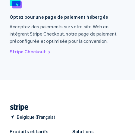
English
Roumanie
Optez pour une page de paiement hébergée
English
Royaume-Uni
Acceptez des paiements sur votre site Web en
English
intégrant Stripe Checkout, notre page de paiement
Singapour
préconfigurée et optimisée pour la conversion.
English
简体中文
Slovaquie
Stripe Checkout
English
Slovénie
English
Italiano
Suède
Svenska
English
Suisse
Deutsch
Français
Italiano
English
Thaïlande
ไทย
English
Belgique (Français)
Produits et tarifs
Solutions