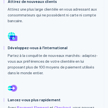
Attirez de nouveaux clients
Découvrez les prochaines évolutions
Commerce en ligne
Attirez une plus large clientèle en vous adressant aux
Radar
consommateurs qui ne possèdent ni carte ni compte
Prévention de la fraude
bancaire.
Écosystème
Atlas
Constitution de start-up
Partenaires
Climate
Stripe App Marketplace
Élimination du carbone
Identity
Développez-vous à l'international
Vérification de l'identité
Partez à la conquête de nouveaux marchés : adaptez-
vous aux préférences de votre clientèle en lui
proposant plus de 100 moyens de paiement utilisés
dans le monde entier.
Stripe Sessions 2026
Découvrez comment Stripe construit l’infrastructure écono
Regarder la vidéo
Lancez-vous plus rapidement
Avec
Payment Element
et
Checkout
, vous pouvez