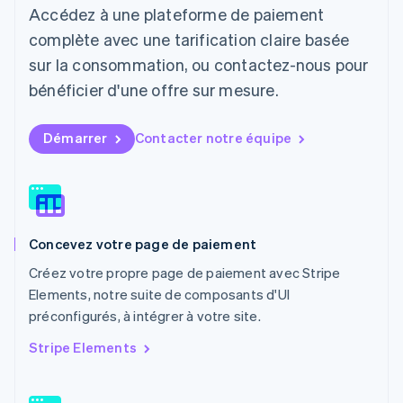
Accédez à une plateforme de paiement
English
Luxembourg
complète avec une tarification claire basée
Français
Deutsch
English
sur la consommation, ou contactez-nous pour
Malaisie
bénéficier d'une offre sur mesure.
English
简体中文
Malte
English
Démarrer
Contacter notre équipe
Mexique
Español
English
Norvège
English
Nouvelle-Zélande
English
Concevez votre page de paiement
Pays-Bas
Nederlands
English
Créez votre propre page de paiement avec Stripe
Pologne
Elements, notre suite de composants d'UI
English
préconfigurés, à intégrer à votre site.
Portugal
Português
English
Stripe Elements
R.A.S. de Hong Kong, Chine
English
简体中文
République tchèque