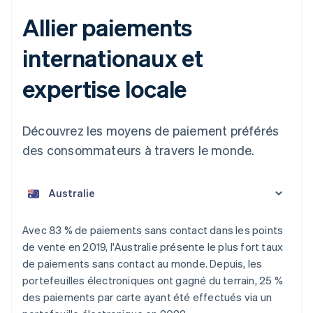
Allier paiements
internationaux et
expertise locale
Découvrez les moyens de paiement préférés
des consommateurs à travers le monde.
Allemagne
Deutsch
English
Australie
Avec 83 % de paiements sans contact dans les points
English
de vente en 2019, l'Australie présente le plus fort taux
Autriche
de paiements sans contact au monde. Depuis, les
Deutsch
English
portefeuilles électroniques ont gagné du terrain, 25 %
Belgique
des paiements par carte ayant été effectués via un
Nederlands
Français
Deutsch
English
Brésil