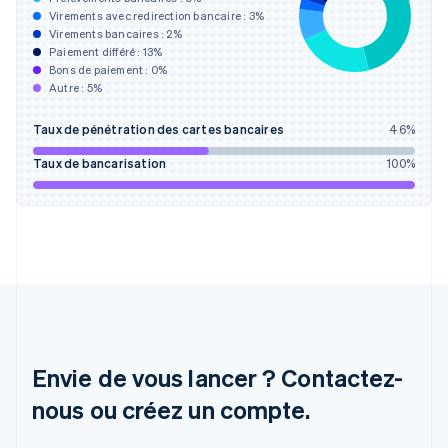
Virements avec redirection bancaire :
3
%
English
Svenska
Virements bancaires :
2
%
France
Paiement différé :
13
%
Français
English
Bons de paiement :
0
%
Gibraltar
Autre :
5
%
English
Grèce
Taux de pénétration des cartes bancaires
46
%
English
Hongrie
Taux de bancarisation
100
%
English
Inde
English
Irlande
English
Italie
Italiano
English
Japon
日本語
English
Lettonie
Envie de vous lancer ? Contactez-
English
nous ou créez un compte.
Liechtenstein
Deutsch
English
Lituanie