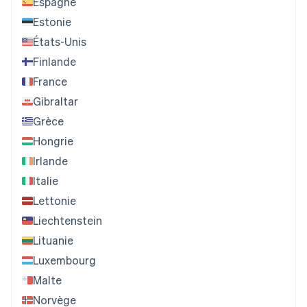
Espagne
Estonie
États-Unis
Finlande
France
Gibraltar
Grèce
Hongrie
Irlande
Italie
Lettonie
Liechtenstein
Lituanie
Luxembourg
Malte
Norvège