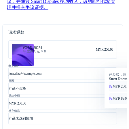
议，并通过 Smart Disputes 挽回收入，该功能可代您管
理并提交争议证据。
请求退款
#ORD-88234
MYR 250.00
年度许可证 × 8
电子邮件
jane.diaz@example.com
已反驳，原
Smart Dispute
原因
MYR 250.0
产品不合格
退款金额
MYR 89.00
MYR 250.00
补充信息
产品未达到预期