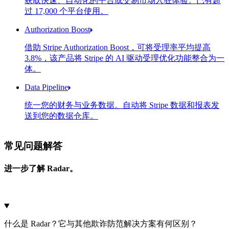
获取快速、自动化的平台或交易市场入驻体验。已有超
Connect 子账户
过 17,000 个平台使用。
账户
账户状态
Gleason Group
已启用
Authorization Boost
借助 Stripe Authorization Boost，可将受理率平均提高
3.8%，该产品将 Stripe 的 AI 驱动受理优化功能整合为一
优化影响摘要
体。
节省成本
Data Pipeline
功能
统一您的财务与业务数据。自动将 Stripe 数据和报表发
Adaptive Acceptance
送到您的数据仓库。
选择您的数据存储目标位置
常见问题解答
Amazon Redshift
进一步了解 Radar。
什么是 Radar？它与其他欺诈防范解决方案有何区别？