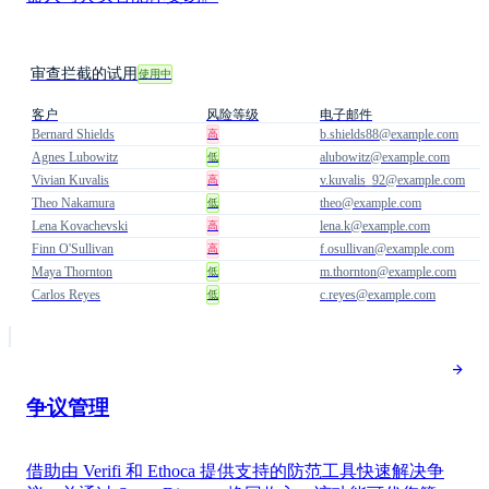
审查拦截的试用
使用中
客户
风险等级
电子邮件
Bernard Shields
b.shields88@example.com
高
Agnes Lubowitz
alubowitz@example.com
低
Vivian Kuvalis
v.kuvalis_92@example.com
高
Theo Nakamura
theo@example.com
低
Lena Kovachevski
lena.k@example.com
高
Finn O'Sullivan
f.osullivan@example.com
高
Maya Thornton
m.thornton@example.com
低
Carlos Reyes
c.reyes@example.com
低
争议管理
借助由 Verifi 和 Ethoca 提供支持的防范工具快速解决争