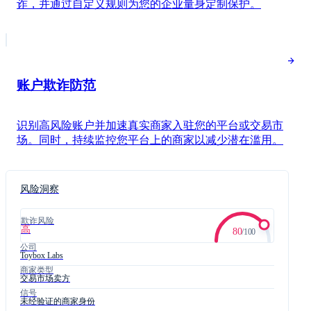
诈，并通过自定义规则为您的企业量身定制保护。
支付分析
风险评分
28
低风险
欺诈性争议
24
低风险
账户欺诈防范
已查询
识别高风险账户并加速真实商家入驻您的平台或交易市
持卡人信息
场。同时，持续监控您平台上的商家以减少潜在滥用。
Jane Diaz
卡号
4242 4242 4242 4242
风险洞察
03/28
760
欺诈风险
高
80
/
100
公司
Toybox Labs
商家类型
交易市场卖方
信号
未经验证的商家身份