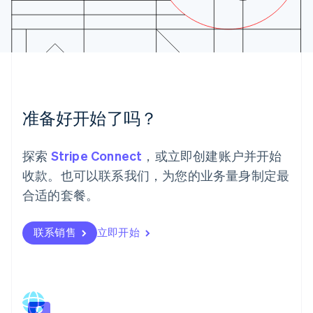
马尔他
English
马来西亚
English
简体中文
美国
English
Español
简体中文
墨西哥
Español
English
准备好开始了吗？
挪威
English
葡萄牙
探索
Stripe Connect
，或立即创建账户并开始
Português
English
收款。也可以联系我们，为您的业务量身制定最
日本
日本語
English
合适的套餐。
瑞典
Svenska
English
瑞士
联系销售
立即开始
Deutsch
Français
Italiano
English
塞浦路斯
English
斯洛伐克
English