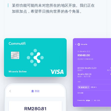
某些功能可能尚未对您所在的地区开放。我们正在
加班加点，希望早日推向世界的各个角落。
Showflix
向 Showflix 支付
RM48.00
然后每个月 RM20.00
邮件发送 Showflix 礼品卡
数量 2
每个 
Micaela Ballew
Showflix 高级订阅
数量 1，每月计费
小计
SAVE20
优惠 20%
存款
应付总额
Powered by
条款
隐私
RM280.81