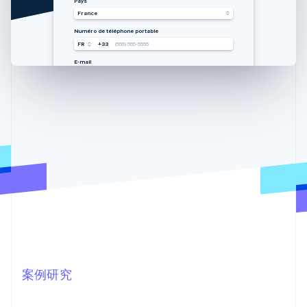
Land
国家
Country
Pays
Vereinigte Staaten
中国香港特别行政区
United States
France
Mobilnummer
手机号码
Mobile number
Numéro de téléphone portable
USA
USA
USA
FR
+33
+1
+1
+1
(555) 555-5555
(555) 555-5555
(555) 555-5555
(555) 555-5555
E-Mail
邮箱
Email
E-mail
you@example.com
you@example.com
you@example.com
you@example.com
案例研究