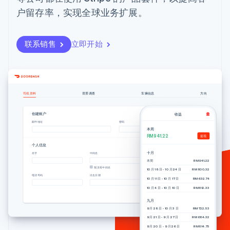
Authorization
Stripe Sigma
产品路线图
SaaS
户留存率，实现全球业务扩展。
Boost
自定义报告
Sessions 年度大会
支付成功率优
Data Pipeline
招聘
化
数据同步
资讯中心
Link
资源
Stripe Press
联系销售
立即开始
加速结账
按行业
应用集成
AI 企业
代码示例
创作者经济
开发者博客
联系
游戏
API 状态
更多
司机资料
背景调查
车辆信息
方向
酒店、旅游与休闲
联系销售
Product roadmap
保险
成为合作伙伴
了解未来规划
创建账户
收益
媒体与娱乐
邮件地址
密码
非营利组织
Radar
本周
专业服务
欺诈防范
RM941.22
提现
公共部门
个人信息
Atlas
零售
十月
名字
中间名
姓氏
初创企业注册
本周
RM941.22
我没有中间名
10 月 18 日 - 10 月 24 日
RM800.32
Climate
电话号码
出生日期
邮编
10 月 11 日 - 10 月 17 日
RM632.74
碳移除
10 月 4 日 - 10 月 10 日
RM812.33
生态系统
继续
九月
9 月 28 日 - 10 月 3 日
RM722.53
合作伙伴
9 月 21 日 - 9 月 27 日
RM684.32
Stripe App Marketplace
9 月 20 日 - 9 月 26 日
RM814.75