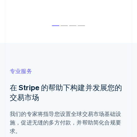
阿联酋
English
爱尔兰
English
爱沙尼亚
English
奥地利
Deutsch
English
澳大利亚
English
巴西
专业服务
Português
English
保加利亚
English
在 Stripe 的帮助下构建并发展您的
比利时
交易市场
Nederlands
Français
Deutsch
English
波兰
English
我们的专家将指导您设置全球交易市场基础设
丹麦
English
施，促进无缝的多方付款，并帮助简化合规要
德国
求。
Deutsch
English