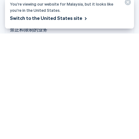
社区
Stripe Press
You’re viewing our website for Malaysia, but it looks like
you’re in the United States.
Sessions 年度大会
联系销售
Switch to the United States site
隐私和条款
禁止和限制的业务
牌照
网站地图
Cookie 设置
更多资源
支持
获取支持
托管支持方案
© 2026 Stripe, LLC