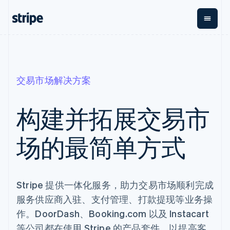
按企业阶段
文档
学习
支付
营收
资金管
平台
理
易市
大型企业
Stripe 文档
博客
交易市场解决方案
Payments
Billing
初创企业
API 参考文档
客户案例
在线支付
经常性收入
Global
Conn
库与 SDK
指南
Payment links
Metronome
Payouts
Stripe Apps
构建并拓展交易市
按用量计费
平台
无代码支付
Subscriptions
向第三
按应用场景
Checkout
方打款
支持
场的最简单方式
预构建支付界
订阅管理
Crypto
指南
智能体商务
面
Invoicing
钱包、
加密货币
获取支持
一次性或定期
Elements
稳定币
电子商务
接受线上付款
托管支持方案
灵活的 UI 组件
账单
发行和
嵌入式金融
实施预置结账流程
专业服务
Payment
Tax
发卡基
财务自动化
构建平台或交易市场
Stripe 提供一体化服务，助力交易市场顺利完成
methods
销售税和增值
础设施
全球化企业
管理订阅
接入 125+ 种支
税自动化
服务供应商入驻、支付管理、打款提现等业务操
应用内支付
提供按用量计费
付方式
Revenue
交易市场
发行稳定币支持的支付卡
作。DoorDash、Booking.com 以及 Instacart
Terminal
Recognition
公司
资金管理
通过智能体配置和管理服
线下支付
会计自动化
等公司都在使用 Stripe 的产品套件，以提高客
平台
务