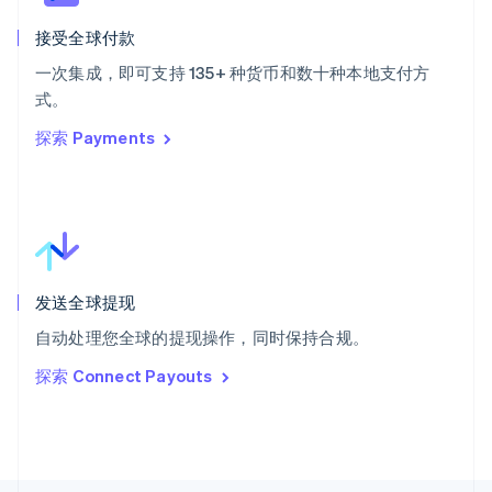
斯洛文尼亚
English
Italiano
接受全球付款
泰国
ไทย
English
一次集成，即可支持 135+ 种货币和数十种本地支付方
希腊
式。
English
探索 Payments
西班牙
Español
English
新加坡
English
简体中文
新西兰
English
匈牙利
English
发送全球提现
意大利
自动处理您全球的提现操作，同时保持合规。
Italiano
English
印度
探索 Connect Payouts
English
英国
English
直布罗陀
English