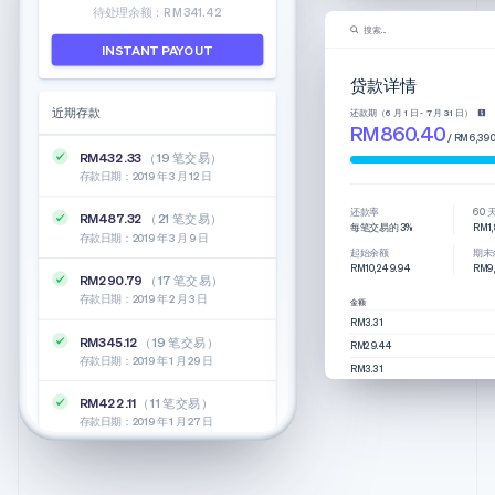
待处理余额：RM341.42
搜索...
INSTANT PAYOUT
贷款详情
近期存款
还款期（6 月 1 日 - 7 月 31 日）
RM860.40
/ RM6,390
RM432.33
（19 笔交易）
存款日期：2019 年 3 月 12 日
还款率
60
RM487.32
（21 笔交易）
每笔交易的 3%
RM1,
存款日期：2019 年 3 月 9 日
起始余额
期末
RM10,249.94
RM9,
RM290.79
（17 笔交易）
存款日期：2019 年 2 月 3 日
金额
RM3.31
RM345.12
（19 笔交易）
RM29.44
存款日期：2019 年 1 月 29 日
RM3.31
RM1.84
RM422.11
（11 笔交易）
RM16.55
存款日期：2019 年 1 月 27 日
RM3.68
RM3.68
RM3.68