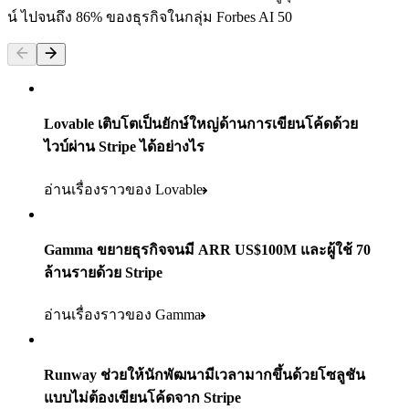
น์ ไปจนถึง 86% ของธุรกิจในกลุ่ม Forbes AI 50
160
ประเทศ
Lovable เติบโตเป็นยักษ์ใหญ่ด้านการเขียนโค้ดด้วย
กว่า
มากกว่า
ไวบ์ผ่าน Stripe ได้อย่างไร
5
11K
อ่านเรื่องราวของ Lovable
แบรนด์ผู้บริโภคในพอร์ตโฟลิโอผู้ค้าปลีก
นักช้อป
แห่งทั่วโลก
600K
ตำแหน่งที่ตั้งร้านค้ากว่า
Gamma ขยายธุรกิจจนมี ARR US$100M และผู้ใช้ 70
ผลิตภัณฑ์ที่ใช้
+ คน
700
ล้านรายด้วย Stripe
100%
Payments Terminal Connect Radar และStripe Sigma
แห่ง
พาร์ทเนอร์ค้าปลีก
อ่านเรื่องราวของ Gamma
ของการชำระเงินสำหรับหนังสือพิมพ์ฉบับดิจิทัลและฉบับตี
อ่านเรื่องราว
1.8K
พิมพ์ที่ขับเคลื่อนด้วย Stripe
ผลิตภัณฑ์ที่ใช้
รายในร้านค้าเกือบ 100K แห่ง
Runway ช่วยให้นักพัฒนามีเวลามากขึ้นด้วยโซลูชัน
ติดตั้งและเปิดใช้จริงในเวลา
Payments Terminal Connect Stripe Sigma Radar และLink
แบบไม่ต้องเขียนโค้ดจาก Stripe