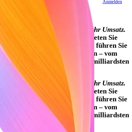
Anmelden
Sales-Team kontaktieren
Globales BIP, das über Stripe abgewickelt wird:
Die Finanzinfrastruktur für mehr Umsatz.
Akzeptieren Sie Zahlungen, bieten Sie
Finanzdienstleistungen an und führen Sie
individuelle Umsatzmodelle ein – vom
ersten Bezahlvorgang bis zur milliardsten
Transaktion.
Die Finanzinfrastruktur für mehr Umsatz.
Akzeptieren Sie Zahlungen, bieten Sie
Finanzdienstleistungen an und führen Sie
individuelle Umsatzmodelle ein – vom
ersten Bezahlvorgang bis zur milliardsten
Transaktion.