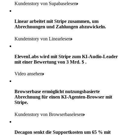
der Zahlungen für die Digital- und Printausgabe sind powered by
Kundenstory lesen
Kundenstory von Supabaselesen
Einzelhandelspartner mit fast 100.000 Geschäften
Stripe
Payments, Terminal, Connect, Stripe Sigma, Radar und Link
Verwendete Produkte
Linear arbeitet mit Stripe zusammen, um
Weniger als 3 Monate
Kundenstory lesen
Abrechnungen und Zahlungen abzuwickeln.
Payments, Connect, Data Pipeline und Issuing
bis Implementierung und Go-Live
Kundenstory von Linearlesen
Kundenstory lesen
Verwendete Produkte
ElevenLabs wird mit Stripe zum KI-Audio-Leader
Payments, Stripe Sigma und Radar
mit einer Bewertung von 3 Mrd. $ .
Kundenstory lesen
Video ansehen
Browserbase ermöglicht nutzungsbasierte
Abrechnung für einen KI-Agenten-Browser mit
Stripe.
Kundenstory von Browserbaselesen
Decagon senkt die Supportkosten um 65 % mit