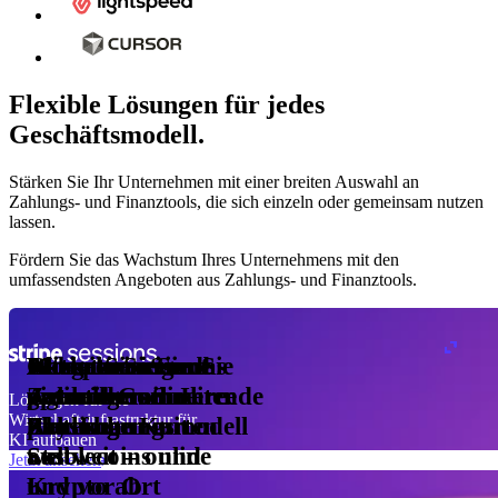
Flexible Lösungen für jedes
Geschäftsmodell.
Stärken Sie Ihr Unternehmen mit einer breiten Auswahl an
-Plan
Zahlungs- und Finanztools, die sich einzeln oder gemeinsam nutzen
 monatlich
lassen.
erechnet
pro
Fördern Sie das Wachstum Ihres Unternehmens mit den
heiten
umfassendsten Angeboten aus Zahlungs- und Finanztools.
ngszähler
en
Akzeptieren und
Aktivieren Sie das
Monetarisieren Sie
Geben Sie eigene
Wickeln Sie
Integrieren Sie
ten
agen
optimieren Sie
passende
Agentic Commerce
virtuelle und
grenzüberschreitende
Zahlungen in Ihre
Lösungen für die
wendete
Wirtschaftsinfrastruktur für
Zahlungen
Abrechnungsmodell
physische Karten
Zahlungen mit
Plattform
en
KI aufbauen
weltweit – online
aus
Stablecoins und
Jetzt ansehen
und vor Ort
Krypto ab