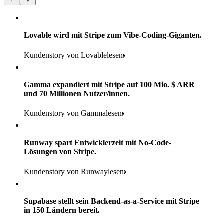
Lovable wird mit Stripe zum Vibe-Coding-Giganten.
Kundenstory von Lovablelesen
Gamma expandiert mit Stripe auf 100 Mio. $ ARR
und 70 Millionen Nutzer/innen.
160
Kundenstory von Gammalesen
Länder
5+
Runway spart Entwicklerzeit mit No-Code-
11.000+
Lösungen von Stripe.
Verbrauchermarken im Einzelhändler-Portfolio
Standorte weltweit
Kundenstory von Runwaylesen
Mehr als 600.000
700+
Verwendete Produkte
Käufer/innen
Filialen
Supabase stellt sein Backend-as-a-Service mit Stripe
Payments, Terminal, Connect, Radar und Stripe Sigma
100 %
in 150 Ländern bereit.
1800
Verwendete Produkte