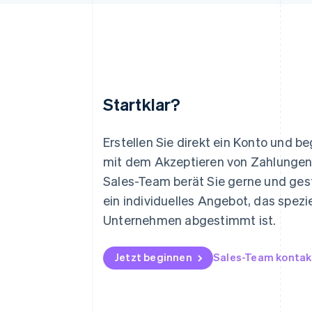
Startklar?
Australien
English
Erstellen Sie direkt ein Konto und b
Belgien
mit dem Akzeptieren von Zahlungen
Nederlands
Français
Deutsch
English
Sales-Team berät Sie gerne und gest
Brasilien
Português
English
ein individuelles Angebot, das speziel
Bulgarien
Unternehmen abgestimmt ist.
English
Dänemark
English
Jetzt beginnen
Sales-Team kontak
Deutschland
Deutsch
English
Estland
English