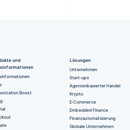
Liechtenstein
Rumänien
Deutsch
English
English
Litauen
Schweden
English
Svenska
English
Luxemburg
Schweiz
Français
Deutsch
English
Deutsch
Français
Italiano
Englis
Malaysia
Singapur
English
简体中文
English
简体中文
Malta
Slowakei
English
English
dukte und
Lösungen
isinformationen
Unternehmen
sinformationen
Start-ups
s
Agentenbasierter Handel
orization Boost
Krypto
ng
E-Commerce
tal
Embedded Finance
ckout
Finanzautomatisierung
mate
Globale Unternehmen