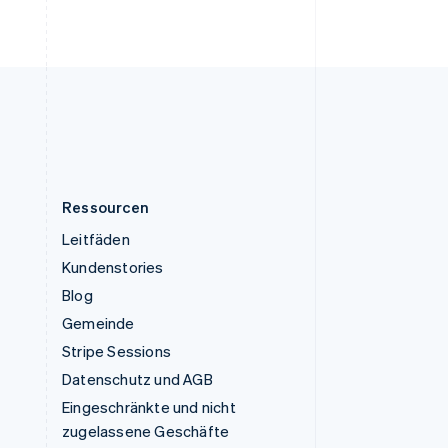
English
Vereinigte Staaten
English
Español
简体中文
Vereinigtes Königreich
English
h
Zypern
English
Ressourcen
Leitfäden
Kundenstories
Blog
Gemeinde
Stripe Sessions
Datenschutz und AGB
Eingeschränkte und nicht
zugelassene Geschäfte