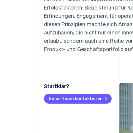
Optimierung der
Datensynchronisier
Autorisierungsraten
Erfolgsfaktoren: Begeisterung für 
Link
Erfindungen, Engagement für operati
Beschleunigter Bezahlvorgang
Financial Connections
diesen Prinzipien machte sich Amaz
Verbundene Finanzdaten
aufzubauen, die nicht nur einen inn
erlaubt, sondern auch eine Reihe v
Produkt- und Geschäftsportfolio auf
Startklar?
Sales-Team kontaktieren