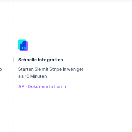
Slowenien
English
Italiano
Schnelle Integration
Sonderverwaltungsregion
ro
Starten Sie mit Stripe in weniger
Hongkong, China
als 10 Minuten
English
简体中文
Spanien
API-Dokumentation
Español
English
Thailand
ไทย
English
Tschechische Republik
English
Ungarn
English
Vereinigte Arabische Emirate