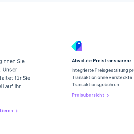
Indien
Mexiko
English
Español
English
eginnen Sie
Absolute Preistransparenz
Irland
Neuseeland
. Unser
Integrierte Preisgestaltung p
English
English
altet für Sie
Transaktion ohne versteckte
Italien
Niederlande
Italiano
English
Nederlands
English
Transaktionsgebühren
l auf Ihr
Japan
Norwegen
Preisübersicht
日本語
English
English
Kanada
Österreich
English
Français
Deutsch
English
tieren
Kroatien
Polen
English
Italiano
English
Lettland
Portugal
English
Português
English