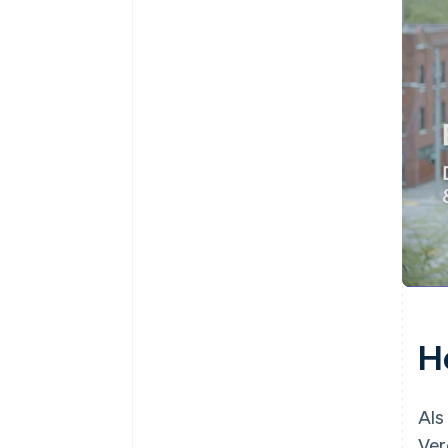
H
Als
Ver