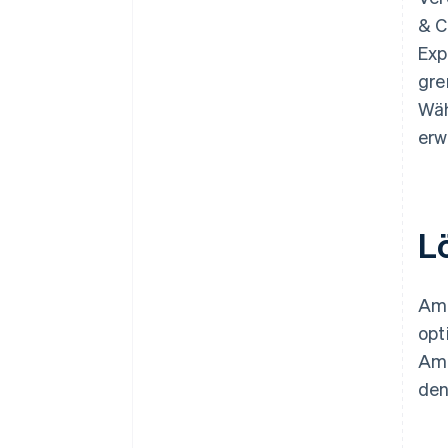
& C
Exp
gre
Wäh
erw
L
Ama
opt
Ama
den