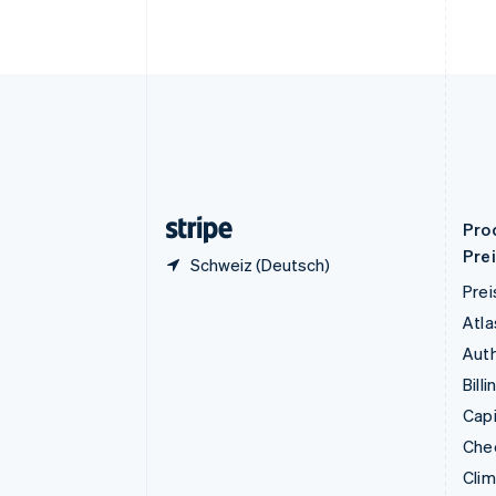
Festlandchina
简体中文
English
Finnland
English
Svenska
Frankreich
Français
English
Gibraltar
English
Griechenland
English
Pro
Pre
Schweiz (Deutsch)
Prei
Atla
Auth
Billi
Capi
Che
Cli