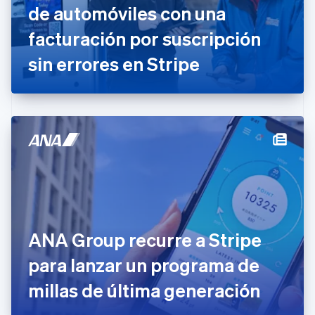
Emiratos Árabes Unidos
de automóviles con una
English
facturación por suscripción
Eslovaquia
English
sin errores en Stripe
Eslovenia
English
Italiano
España
Español
English
Estados Unidos
English
Español
简体中文
Estonia
English
Finlandia
English
Svenska
Francia
Français
English
Gibraltar
ANA Group recurre a Stripe
English
para lanzar un programa de
Grecia
English
millas de última generación
Hungría
English