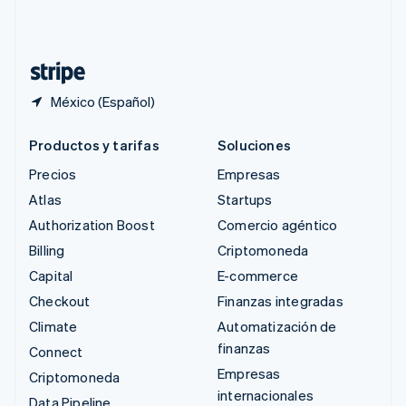
Suiza
Deutsch
Français
Italiano
English
Tailandia
ไทย
English
México (Español)
Productos y tarifas
Soluciones
Precios
Empresas
Atlas
Startups
Authorization Boost
Comercio agéntico
Billing
Criptomoneda
Capital
E-commerce
Checkout
Finanzas integradas
Climate
Automatización de
finanzas
Connect
Empresas
Criptomoneda
internacionales
Data Pipeline