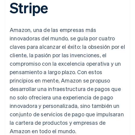
Stripe
Authorization
Recognition
Empresa
Gestión del dinero
Gestionar
Boost
Automatización
Plataformas
suscripciones
Optimizaciones
contable
Hoja de ruta del
SaaS
Ofrecer cobro por
de aceptación
Stripe Sigma
producto
consumo
Link
Informes
Conferencia anual
Emitir tarjetas
Amazon, una de las empresas más
Proceso de
personalizados
Sessions
respaldadas por
compra
Data Pipeline
Empleos
monedas estables
innovadoras del mundo, se guía por cuatro
Por sector
acelerado
Sincronización
Sala de prensa
Aprovisiona y gestiona
claves para alcanzar el éxito: la obsesión por el
de datos
Stripe Press
servicios con agentes
Empresas de IA
cliente, la pasión por las invenciones, el
Economía de los
compromiso con la excelencia operativa y un
creadores
Juegos
Contacto
pensamiento a largo plazo. Con estos
Más
Recursos
Hostelería, viajes y ocio
Product roadmap
principios en mente, Amazon se propuso
Contacta con ventas
Ver lo que viene
Seguros
Integraciones de
Conviértete en socio
desarrollar una infraestructura de pagos que
Medios de
aplicaciones
Radar
comunicación y
Ejemplos de código
no solo ofreciera una experiencia de pago
Prevención de fraude
entretenimiento
Blog de
innovadora y personalizada, sino también un
Organizaciones sin
desarrolladores
Atlas
fines de lucro
Estado de la API
Constitución de una startup
conjunto de servicios de pago que impulsaran
Servicios
la cartera de productos y empresas de
Climate
profesionales
Eliminación de dióxido de carbono
Sector público
Amazon en todo el mundo.
Minorista