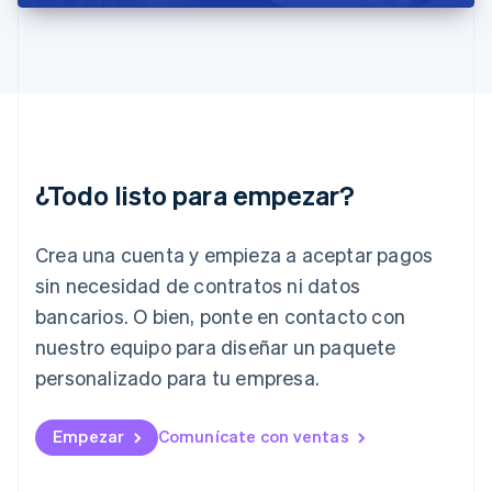
India
English
Irlanda
English
Italia
Italiano
English
Japón
日本語
English
¿Todo listo para empezar?
Letonia
English
Liechtenstein
Crea una cuenta y empieza a aceptar pagos
Deutsch
English
Lituania
sin necesidad de contratos ni datos
English
bancarios. O bien, ponte en contacto con
Luxemburgo
nuestro equipo para diseñar un paquete
Français
Deutsch
English
Malasia
personalizado para tu empresa.
English
简体中文
Malta
English
Empezar
Comunícate con ventas
México
Español
English