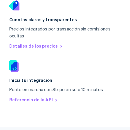
Noruega
English
Nueva Zelandia
English
Cuentas claras y transparentes
Países Bajos
Precios integrados por transacción sin comisiones
Nederlands
English
ocultas
Polonia
English
Detalles de los precios
Portugal
Português
English
RAE de Hong Kong, China
English
简体中文
Reino Unido
English
Inicia tu integración
República Checa
Ponte en marcha con Stripe en solo 10 minutos
English
Rumania
Referencia de la API
English
Singapur
English
简体中文
Suecia
Svenska
English