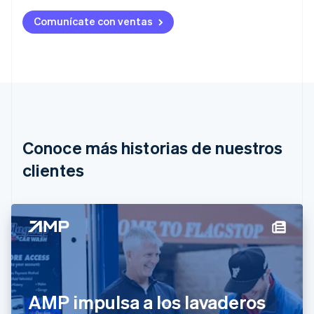
Alemania
Comunícate con ventas
Deutsch
English
Australia
English
Austria
Deutsch
English
Bélgica
Nederlands
Français
Deutsch
English
Brasil
Português
English
Conoce más historias de nuestros
Bulgaria
English
clientes
Canadá
English
Français
China continental
简体中文
English
Chipre
English
Croacia
English
Italiano
Dinamarca
AMP impulsa a los lavaderos
English