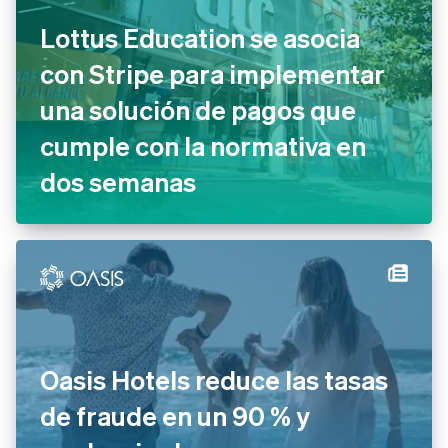
España
Lottus Education se asocia
Español
English
Estados Unidos
con Stripe para implementar
English
Español
简体中文
Estonia
una solución de pagos que
English
Finlandia
cumple con la normativa en
English
Svenska
dos semanas
Francia
Français
English
Gibraltar
English
Grecia
English
Hungría
English
India
English
Oasis Hotels reduce las tasas
Irlanda
English
de fraude en un 90 % y
Italia
Italiano
English