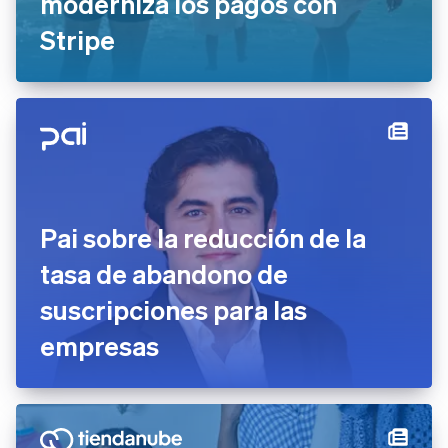
moderniza los pagos con
Japón
Stripe
日本語
English
Letonia
English
Liechtenstein
Deutsch
English
Lituania
English
Luxemburgo
Français
Deutsch
English
Malasia
Pai sobre la reducción de la
English
简体中文
Malta
tasa de abandono de
English
México
suscripciones para las
Español
English
Noruega
empresas
English
Nueva Zelandia
English
Países Bajos
Nederlands
English