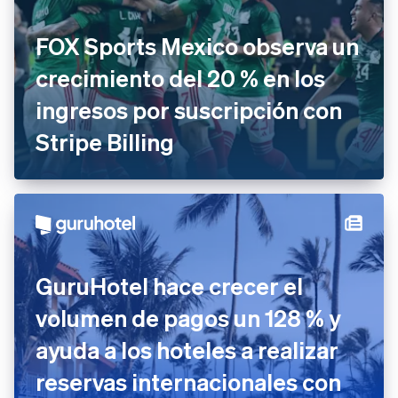
FOX Sports Mexico observa un
crecimiento del 20 % en los
ingresos por suscripción con
Stripe Billing
GuruHotel hace crecer el
Alemania
volumen de pagos un 128 % y
Deutsch
English
Australia
ayuda a los hoteles a realizar
English
reservas internacionales con
Austria
Deutsch
English