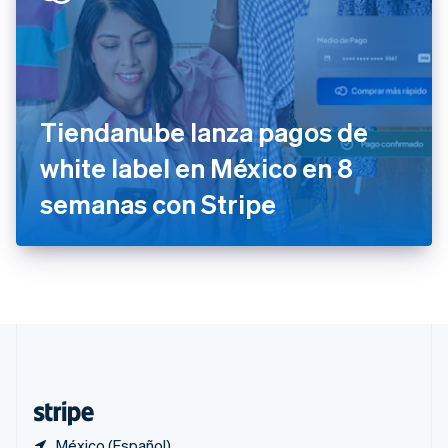
Polonia
English
Portugal
Português
English
RAE de Hong Kong, China
English
简体中文
Tiendanube lanza pagos de
Reino Unido
English
white label en México en 8
República Checa
semanas con Stripe
English
Rumania
English
Singapur
English
简体中文
Suecia
Svenska
English
Suiza
Deutsch
Français
Italiano
English
Tailandia
ไทย
English
México (Español)