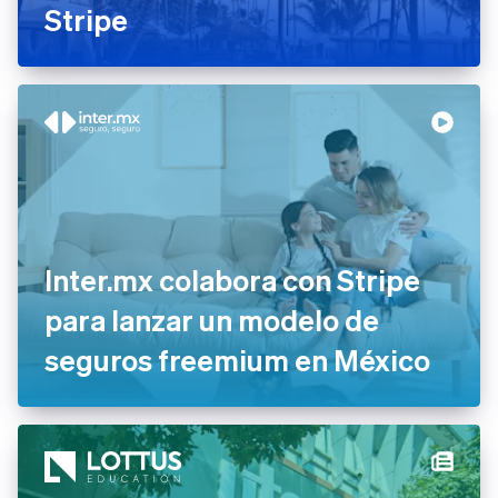
Stripe
Bélgica
Nederlands
Français
Deutsch
English
Brasil
Português
English
Bulgaria
English
Canadá
English
Français
China continental
简体中文
English
Chipre
English
Inter.mx colabora con Stripe
Croacia
English
Italiano
para lanzar un modelo de
Dinamarca
seguros freemium en México
English
Emiratos Árabes Unidos
English
Eslovaquia
English
Eslovenia
English
Italiano