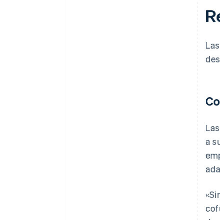
R
Las
des
Co
Las
a s
emp
ada
«Si
cof