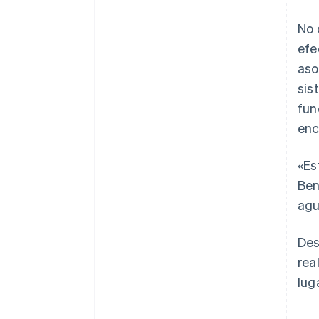
No 
efe
aso
sis
fun
enc
«Es
Ben
agu
Des
rea
lug