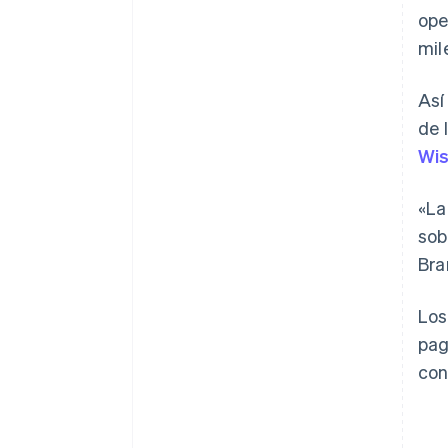
ope
mil
Así
de 
Wi
«La
sob
Bra
Los
pag
con