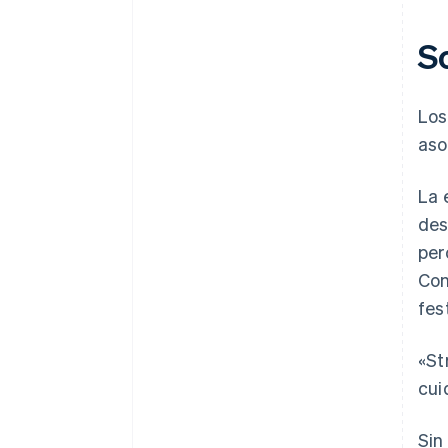
S
Los
aso
La 
des
per
Con
fes
«St
cui
Sin