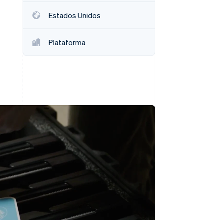
Estados Unidos
Sesiones de Stripe
2026
Descubre cómo Stripe
Plataforma
construye la
infraestructura
económica para la IA.
Mirar ahora