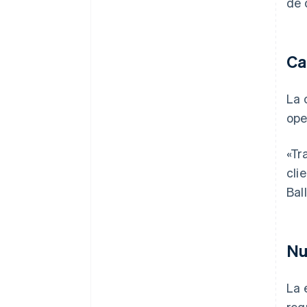
de 
Ca
La 
ope
«Tr
cli
Ball
Nu
La 
reg