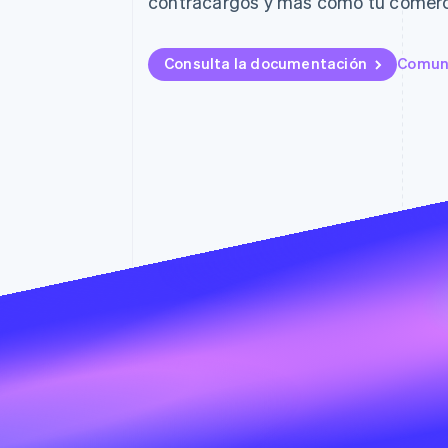
contracargos y más como tu comerci
Consulta la documentación
Comuní