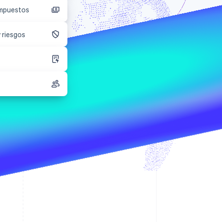
impuestos
Sesiones de Stripe
2026
 riesgos
Descubre cómo Stripe
construye la
infraestructura
económica para la IA.
Mirar ahora