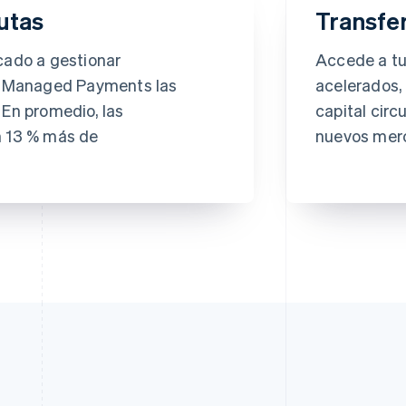
utas
Transfer
Para
Mi
cado a gestionar
Accede a tu
•••
Método
e Managed Payments las
acelerados, 
Instant
En promedio, las
capital cir
débito
 13 % más de
nuevos mer
Llega en m
Importe
$1,000.0
Nota
Reimbur