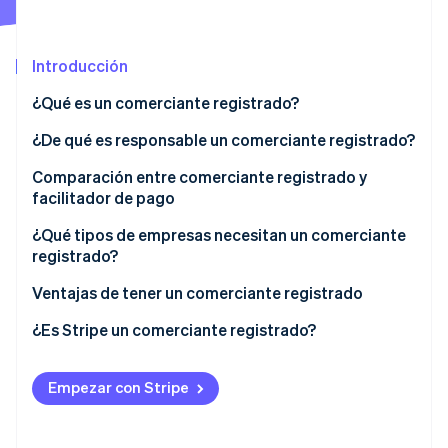
Introducción
Ecosistema
Sesiones de Stripe 2026
¿Qué es un comerciante registrado?
Socios
Descubre cómo Stripe construye la infraestructura económi
Stripe App Marketplace
Mirar ahora
¿De qué es responsable un comerciante registrado?
Comparación entre comerciante registrado y
facilitador de pago
Comerciante registrado
¿Qué tipos de empresas necesitan un comerciante
registrado?
Facilitador de pago
Ventajas de tener un comerciante registrado
Comparación
¿Es Stripe un comerciante registrado?
Empezar con Stripe