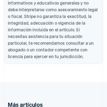
Australia
informativos y educativos generales y no
English
debe interpretarse como asesoramiento legal
Austria
Deutsch
English
o fiscal. Stripe no garantiza la exactitud, la
Bélgica
integridad, adecuación o vigencia de la
Nederlands
Français
Deutsch
English
Brasil
información incluida en el artículo. Si
Português
English
necesitas asistencia para tu situación
Bulgaria
particular, te recomendamos consultar a un
English
Canadá
abogado o un contador competente con
English
Français
licencia para ejercer en tu jurisdicción.
China continental
简体中文
English
Chipre
English
Croacia
English
Italiano
Dinamarca
English
Emiratos Árabes Unidos
English
Más artículos