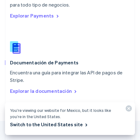
English
para todo tipo de negocios.
Países Bajos
Explorar Payments
Nederlands
English
Polonia
English
Portugal
Português
English
RAE de Hong Kong, China
English
简体中文
Documentación de Payments
Reino Unido
English
Encuentra una guía para integrar las API de pagos de
República Checa
Stripe.
English
Rumania
Explorar la documentación
English
Singapur
English
简体中文
You’re viewing our website for Mexico, but it looks like
Suecia
you’re in the United States.
Svenska
English
Switch to the United States site
Suiza
Deutsch
Français
Italiano
English
Tailandia