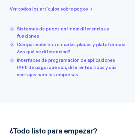
Eslovaquia
English
Ver todos los artículos sobre pagos
Eslovenia
English
Italiano
España
Sistemas de pagos en línea: diferencias y
Español
English
funciones
Estados Unidos
English
Español
简体中文
Comparación entre marketplaces y plataformas:
Estonia
¿en qué se diferencian?
English
Interfaces de programación de aplicaciones
Finlandia
English
Svenska
(API) de pago: qué son, diferentes tipos y sus
Francia
ventajas para las empresas
Français
English
Gibraltar
English
Grecia
English
Hungría
English
India
English
¿Todo listo para empezar?
Irlanda