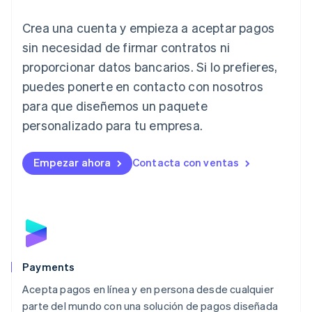
English
Crea una cuenta y empieza a aceptar pagos
Italia
Italiano
English
sin necesidad de firmar contratos ni
Japón
proporcionar datos bancarios. Si lo prefieres,
日本語
English
Letonia
puedes ponerte en contacto con nosotros
English
para que diseñemos un paquete
Liechtenstein
personalizado para tu empresa.
Deutsch
English
Lituania
English
Empezar ahora
Contacta con ventas
Luxemburgo
Français
Deutsch
English
Malasia
English
简体中文
Malta
English
México
Español
English
Payments
Noruega
Acepta pagos en línea y en persona desde cualquier
English
parte del mundo con una solución de pagos diseñada
Nueva Zelandia