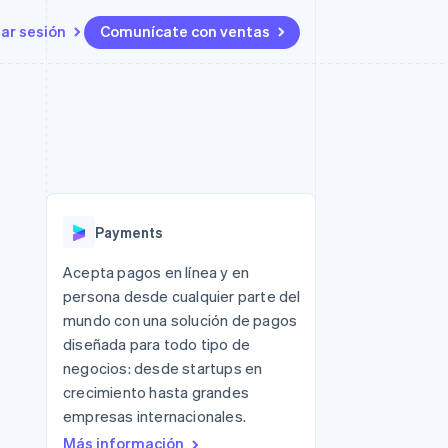
iar sesión
Comunícate con ventas
Recursos
Ecosistema
Contacto
 marketplaces
Más
Integraciones de aplicaciones
Socios
Contacta con ventas
Product roadmap
s
Ejemplos de código
Stripe App Marketplace
Conviértete en socio
Ver lo que viene
ataformas
Blog de desarrolladores
Estado de la API
Radar
Prevención de fraude
Payments
Atlas
Constitución de una startup
 lucro
Acepta pagos en línea y en
persona desde cualquier parte del
Climate
Eliminación de dióxido de
mundo con una solución de pagos
carbono
diseñada para todo tipo de
negocios: desde startups en
crecimiento hasta grandes
empresas internacionales.
Más información