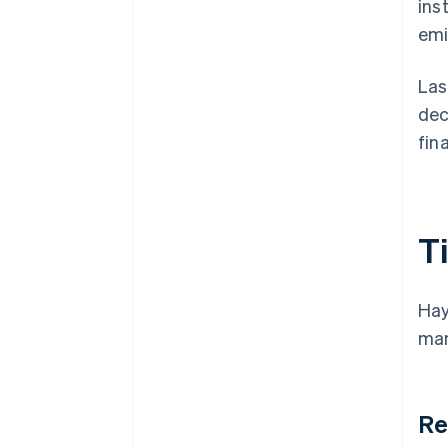
ins
emi
Las
dec
fin
Ti
Hay
man
Re