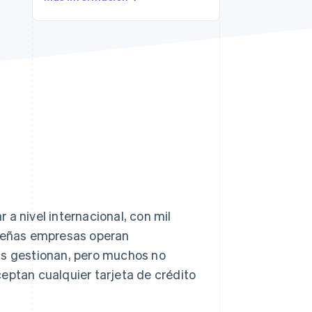
Sesiones de Stripe
2026
Descubre cómo Stripe
construye la
infraestructura
económica para la IA.
Mirar ahora
a nivel internacional, con mil
queñas empresas operan
as gestionan, pero muchos no
eptan cualquier tarjeta de crédito