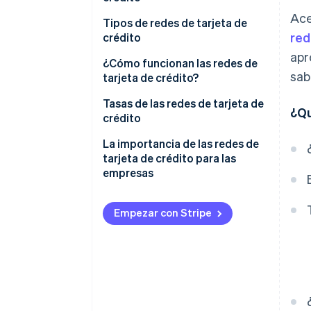
Ace
Tipos de redes de tarjeta de
red
crédito
apr
Red abierta
¿Cómo funcionan las redes de
sab
tarjeta de crédito?
Red cerrada
1. El cliente inicia el pago
Tasas de las redes de tarjeta de
¿Qu
crédito
2. El terminal de pago de la
empresa se conecta a la red de
¿Qué tipos de tasas existen en
La importancia de las redes de
tarjetas de crédito
las transacciones con tarjeta de
tarjeta de crédito para las
crédito?
empresas
3. La red de tarjetas notifica a la
empresa si la transacción se
¿Por qué American Express y
Ubicación geográfica
aprueba o se rechaza
Discover cobran tasas más
Empezar con Stripe
Tasas de intercambio
elevadas a las empresas?