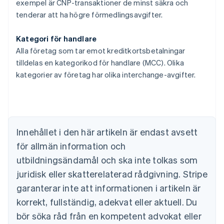
exempel är CNP-transaktioner de minst säkra och
tenderar att ha högre förmedlingsavgifter.
Kategori för handlare
Alla företag som tar emot kreditkortsbetalningar
tilldelas en kategorikod för handlare (MCC). Olika
Australien
kategorier av företag har olika interchange-avgifter.
English
Belgien
Nederlands
Français
Deutsch
English
Brasilien
Português
English
Bulgarien
Innehållet i den här artikeln är endast avsett
English
för allmän information och
Cypern
English
utbildningsändamål och ska inte tolkas som
Danmark
juridisk eller skatterelaterad rådgivning. Stripe
English
Estland
garanterar inte att informationen i artikeln är
English
korrekt, fullständig, adekvat eller aktuell. Du
Fastlandskina
bör söka råd från en kompetent advokat eller
简体中文
English