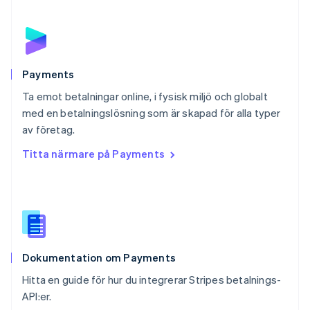
Polen
English
Portugal
Português
English
Rumänien
English
Payments
Schweiz
Ta emot betalningar online, i fysisk miljö och globalt
Deutsch
Français
Italiano
English
med en betalningslösning som är skapad för alla typer
Singapore
English
简体中文
av företag.
Slovakien
Titta närmare på Payments
English
Slovenien
English
Italiano
Spanien
Español
English
Storbritannien
English
Dokumentation om Payments
Sverige
Svenska
English
Hitta en guide för hur du integrerar Stripes betalnings-
Thailand
API:er.
ไทย
English