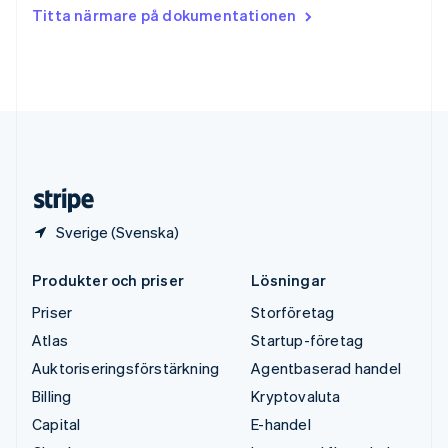
Tjeckien
Titta närmare på dokumentationen
English
Tyskland
Deutsch
English
Ungern
English
USA
English
Español
简体中文
Österrike
Deutsch
English
Sverige (Svenska)
Produkter och priser
Lösningar
Priser
Storföretag
Atlas
Startup-företag
Auktoriseringsförstärkning
Agentbaserad handel
Billing
Kryptovaluta
Capital
E-handel