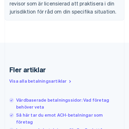
Finland
revisor som är licensierad att praktisera i din
English
Svenska
jurisdiktion för råd om din specifika situation.
Frankrike
Français
English
Förenade Arabemiraten
English
Gibraltar
English
Grekland
English
Hongkong SAR, Kina
English
简体中文
Fler artiklar
Indien
English
Visa alla betalningsartiklar
Irland
English
Italien
Värdbaserade betalningssidor: Vad företag
Italiano
English
behöver veta
Japan
日本語
English
Så här tar du emot ACH-betalningar som
Kanada
företag
English
Français