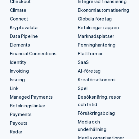
Checkout
Integrerad finansiering
Climate
Ekonomiautomatisering
Connect
Globala företag
Kryptovaluta
Betalningar i appen
Data Pipeline
Marknadsplatser
Elements
Penninghantering
Financial Connections
Plattformar
Identity
SaaS
Invoicing
AI-företag
Issuing
Kreatörsekonomi
Link
Spel
Managed Payments
Besöksnäring, resor
och fritid
Betalningslänkar
Försäkringsbolag
Payments
Media och
Payouts
underhållning
Radar
Ideella organisationer