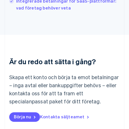
Integrerade betalningar för SaaS-plattformar:
Kroatien
English
Italiano
vad företag behöver veta
Lettland
English
Liechtenstein
Deutsch
English
Litauen
English
Luxemburg
Français
Deutsch
English
Är du redo att sätta i gång?
Malaysia
English
简体中文
Malta
Skapa ett konto och börja ta emot betalningar
English
Mexiko
– inga avtal eller bankuppgifter behövs – eller
Español
English
kontakta oss för att ta fram ett
Nederländerna
specialanpassat paket för ditt företag.
Nederlands
English
Norge
English
Börja nu
Kontakta säljteamet
Nya Zeeland
English