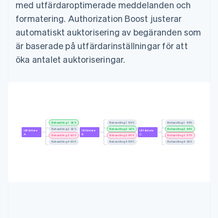
med utfärdaroptimerade meddelanden och
formatering. Authorization Boost justerar
automatiskt auktorisering av begäranden som
är baserade på utfärdarinställningar för att
öka antalet auktoriseringar.
Behandling 1
92%
Behandling 1
91%
Behandling 1
86%
Behandling 2
91%
Behandling 2
90%
Behandling 2
93%
Utfärdare
Utfärdare
Utfärdare
A
B
C
Behandling 3
91%
Behandling 3
83%
Behandling 3
87%
Behandling 4
90%
Behandling 4
89%
Behandling 4
94%