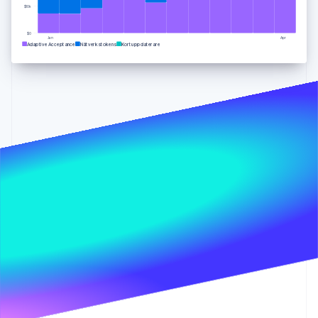
Identitetsverifiering online
$10k
Partner
Stripe App Marketplace
$0
Jan
Apr
Adaptive Acceptance
Nätverkstokens
Kortuppdaterare
Stripe Sessions 2026
Se hur Stripe bygger den ekonomiska inf
Titta nu