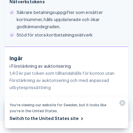
Nätverkstokens
Säkrare betalningsuppgifter som ersätter
kortnummer, hålls uppdaterade och ökar
godkännandegraden.
Stöd för stora kortbetalningsnätverk
Australien
English
Ingår
Belgien
Nederlands
Français
Deutsch
English
i Förstärkning av auktorisering
Brasilien
1,40 kr per token som tillhandahålls för konton utan
Português
English
Förstärkning av auktorisering och med anpassad
Bulgarien
utbytesprissättning
English
Cypern
English
You’re viewing our website for Sweden, but it looks like
Danmark
you’re in the United States.
English
Switch to the United States site
Estland
English
Fastlandskina