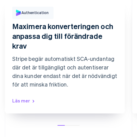
Authentication
Inköpsautentisering
Vi har skickat ett sms till ditt
Maximera konverteringen och
registrerade mobilnummer som slutar på
6080
anpassa dig till förändrade
Bekräftelsekod
9
9
2
7
3
6
krav
Bekräfta betalning
Skicka koden igen
Stripe begär automatiskt SCA-undantag
där det är tillgängligt och autentiserar
dina kunder endast när det är nödvändigt
för att minska friktion.
Läs mer