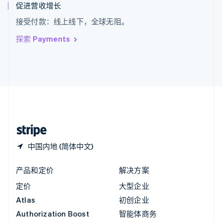
English
促进营收增长
意大利
接受付款：线上线下，全球无阻。
Italiano
English
印度
探索 Payments
English
英国
English
直布罗陀
English
中国内地
简体中文
English
中国香港特别行政区
English
简体中文
中国内地 (简体中文)
产品和定价
解决方案
定价
大型企业
Atlas
初创企业
Authorization Boost
智能体商务