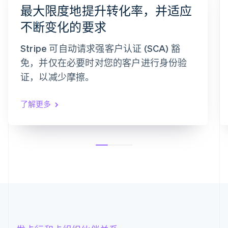
最大限度地提升转化率，并适应
手机尾号为 6080
确认码
不断变化的要求
9
9
2
7
3
6
确认付款
Stripe 可自动请求强客户认证 (SCA) 豁
重新发送验证码
免，并仅在必要时对您的客户进行身份验
证，以减少摩擦。
了解更多