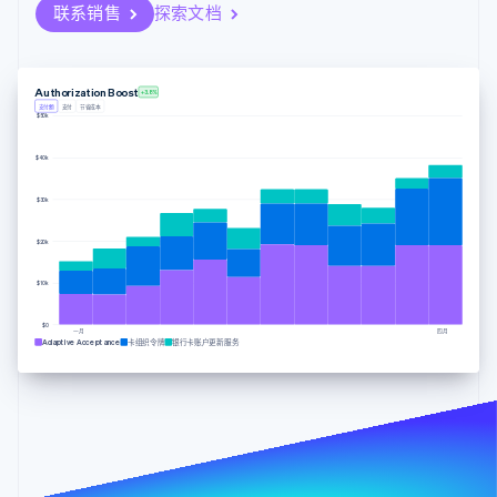
支付成功率优
Stripe Sigma
联系销售
探索文档
产品路线图
SaaS
化
自定义报告
Sessions 年度大会
Link
Data Pipeline
招聘
加速结账
数据同步
资讯中心
资源
Stripe Press
Authorization Boost
+3.8%
按行业
支付额
支付
节省成本
$50k
应用集成
AI 企业
代码示例
更多
$40k
创作者经济
开发者博客
联系
Product roadmap
游戏
API 状态
了解未来规划
$30k
酒店、旅游与休闲
联系销售
保险
Radar
成为合作伙伴
$20k
媒体与娱乐
欺诈防范
非营利组织
Atlas
$10k
专业服务
初创企业注册
公共部门
零售
$0
一月
四月
Climate
Adaptive Acceptance
卡组织令牌
银行卡账户更新服务
碳移除
生态系统
合作伙伴
Stripe App Marketplace
Stripe Sessions 2026