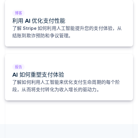
English
立陶宛
博客
English
利用 AI 优化支付性能
列支敦士登
Deutsch
English
了解 Stripe 如何利用人工智能提升您的支付体验，从
卢森堡
结账到欺诈预防和争议管理。
Français
Deutsch
English
罗马尼亚
English
马尔他
English
报告
马来西亚
AI 如何重塑支付体验
English
简体中文
了解如何利用人工智能来优化支付生命周期的每个阶
美国
段，从而将支付转化为收入增长的驱动力。
English
Español
简体中文
墨西哥
Español
English
挪威
English
葡萄牙
Português
English
日本