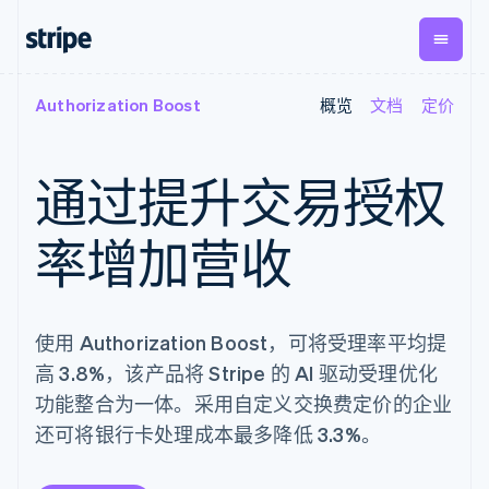
Authorization Boost
概览
文档
定价
按企业阶段
文档
学习
支付
营收
资金管
平台
理
易市
大型企业
Stripe 文档
博客
Payments
Billing
初创企业
API 参考文档
客户案例
通过提升交易授权
在线支付
经常性收入
Global
Conn
库与 SDK
指南
Payment links
Metronome
Payouts
Stripe Apps
按用量计费
平台
率增加营收
无代码支付
Subscriptions
向第三
按应用场景
Checkout
方打款
支持
预构建支付界
订阅管理
指南
智能体商务
面
Invoicing
加密货币
获取支持
一次性或定期
Elements
使用 Authorization Boost，可将受理率平均提
电子商务
接受线上付款
托管支持方案
灵活的 UI 组件
账单
嵌入式金融
实施预置结账流程
专业服务
高 3.8%，该产品将 Stripe 的 AI 驱动受理优化
Payment
Tax
财务自动化
构建平台或交易市场
methods
销售税和增值
功能整合为一体。采用自定义交换费定价的企业
全球化企业
管理订阅
接入 125+ 种支
税自动化
应用内支付
提供按用量计费
还可将银行卡处理成本最多降低 3.3%。
付方式
Revenue
交易市场
发行稳定币支持的支付卡
Authorization
Recognition
公司
资金管理
通过智能体配置和管理服
Boost
会计自动化
平台
务