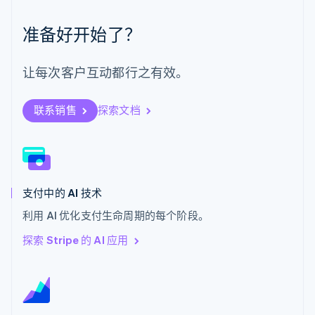
日本語
English
瑞典
准备好开始了？
Svenska
English
瑞士
Deutsch
Français
Italiano
English
让每次客户互动都行之有效。
塞浦路斯
English
斯洛伐克
联系销售
探索文档
English
斯洛文尼亚
English
Italiano
泰国
ไทย
English
希腊
支付中的 AI 技术
English
利用 AI 优化支付生命周期的每个阶段。
西班牙
Español
English
探索 Stripe 的 AI 应用
新加坡
English
简体中文
新西兰
English
匈牙利