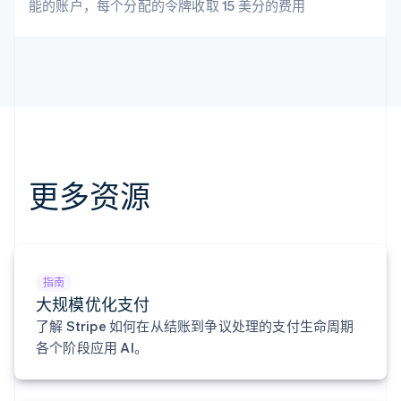
能的账户，每个分配的令牌收取 15 美分的费用
English
比利时
Nederlands
Français
Deutsch
English
波兰
English
丹麦
English
德国
Deutsch
English
法国
更多资源
Français
English
芬兰
English
Svenska
荷兰
Nederlands
English
加拿大
指南
English
Français
大规模优化支付
捷克
了解 Stripe 如何在从结账到争议处理的支付生命周期
English
各个阶段应用 AI。
克罗地亚
English
Italiano
拉脱维亚