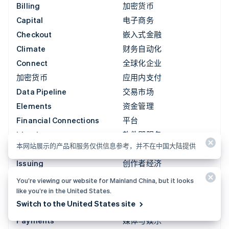
Billing
加密货币
Capital
电子商务
Checkout
嵌入式金融
Climate
财务自动化
Connect
全球化企业
加密货币
应用内支付
Data Pipeline
交易市场
Elements
资金管理
Financial Connections
平台
Identity
软件即服务
本网站展示的产品和服务仅供信息参考，并不在中国大陆提供
Invoicing
AI 企业
Issuing
创作者经济
Link
游戏
You’re viewing our website for Mainland China, but it looks
like you’re in the United States.
Managed Payments
酒店、旅游与休闲
Switch to the United States site
Payment links
保险
Payments
媒体与娱乐