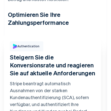
Optimieren Sie Ihre
Zahlungsperformance
Authentication
Kauf-Authentifizierung
Wir haben eine SMS an Ihre registrierte,
Steigern Sie die
gesendet. Sie endet auf 6080
Bestätigungscode
Konversionsrate und reagieren
9
9
2
7
3
6
Sie auf aktuelle Anforderungen
Zahlung bestätigen
Code erneut senden
Stripe beantragt automatisch
Ausnahmen von der starken
Kundenauthentifizierung (SCA), sofern
verfügbar, und authentifiziert Ihre