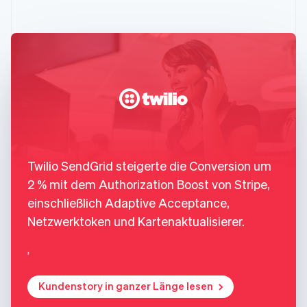
Twilio SendGrid steigerte die Conversion um
2 % mit dem Authorization Boost von Stripe,
einschließlich Adaptive Acceptance,
Netzwerktoken und Kartenaktualisierer.
,
Kundenstory in ganzer Länge lesen