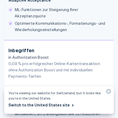
Adaptive Acceptance
ML-Funktionen zur Steigerung Ihrer
Akzeptanzquote
Optimierte Kommunikations-, Formatierungs- und
Wiederholungseinstellungen
Inbegriffen
in Authorization Boost
0,08 % pro erfolgreicher Online-Kartentransaktion
ohne Authorization Boost und mit individuellen
Payments-Tarifen
You’re viewing our website for Switzerland, but it looks like
Kartenaktualisierer
you’re in the United States.
Switch to the United States site
Karteninformationen werden in Echtzeit
aktualisiert, um Zahlungsausfälle zu reduzieren