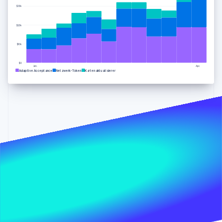
Betrugsprävention
Ecosystem
$30k
Atlas
Start-up-Gründung
Partner
$20k
Stripe App-Marktplatz
Climate
$10k
CO₂-Entnahme
$0
Identity
Jan.
Apr.
Adaptive Acceptance
Netzwerk-Token
Kartenaktualisierer
Online-Identitätsprüfung
Stripe-Sessions 2026
Erfahren Sie, wie Stripe Lösungen für die Wirtschaft
Jetzt ansehen