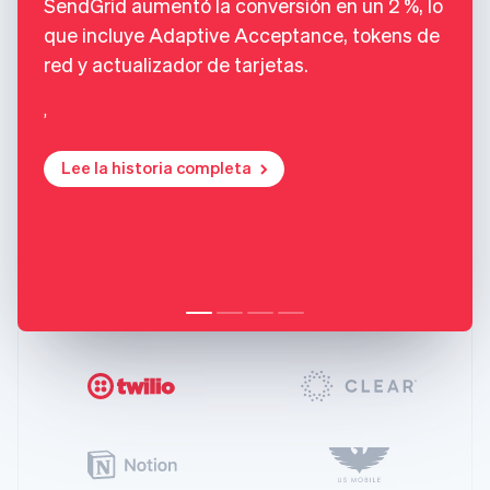
SendGrid aumentó la conversión en un 2 %, lo
que incluye Adaptive Acceptance, tokens de
red y actualizador de tarjetas.
,
Lee la historia completa