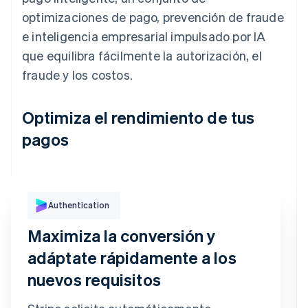
optimizaciones de pago, prevención de fraude
e inteligencia empresarial impulsado por IA
que equilibra fácilmente la autorización, el
fraude y los costos.
Optimiza el rendimiento de tus
pagos
Authentication
Autenticación de compra
Te enviamos un mensaje de texto al móvil
Maximiza la conversión y
registrado terminado en 6080
Código de confirmación
adáptate rápidamente a los
9
9
2
7
3
6
nuevos requisitos
Confirmar pago
Reenviar código