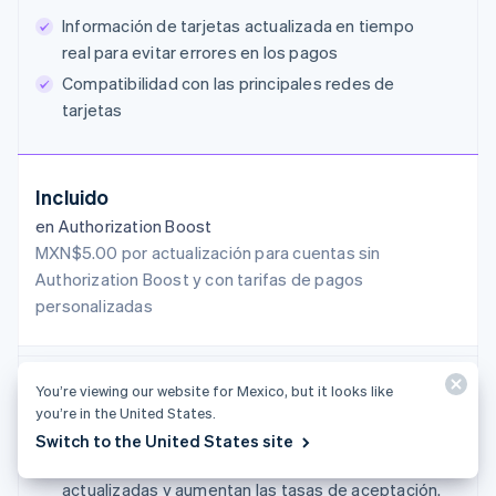
Información de tarjetas actualizada en tiempo
real para evitar errores en los pagos
Compatibilidad con las principales redes de
tarjetas
Incluido
en Authorization Boost
MXN$5.00 por actualización para cuentas sin
Authorization Boost y con tarifas de pagos
personalizadas
You’re viewing our website for Mexico, but it looks like
Tokens de red
you’re in the United States.
Credenciales de pago más seguras que
Switch to the United States site
sustituyen los números de tarjeta, se mantienen
actualizadas y aumentan las tasas de aceptación.