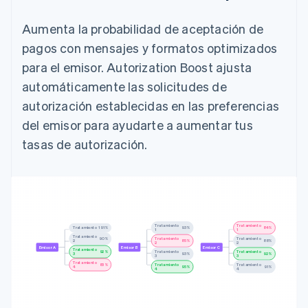
Aumenta la probabilidad de aceptación de
pagos con mensajes y formatos optimizados
para el emisor. Autorization Boost ajusta
automáticamente las solicitudes de
autorización establecidas en las preferencias
del emisor para ayudarte a aumentar tus
tasas de autorización.
Tratamiento
Tratamiento
Tratamiento
90%
94%
83%
1
1
1
Tratamiento
Tratamiento
Tratamiento
89%
84%
88%
2
2
2
Emisor A
Emisor B
Emisor C
Tratamiento
Tratamiento
Tratamiento
93%
92%
92%
3
3
3
Tratamiento
Tratamiento
Tratamiento
84%
96%
91%
4
4
4