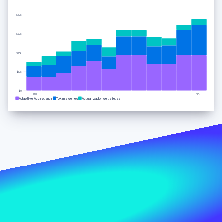
$40k
Ecosistema
$30k
Sesiones de Stripe 2026
Socios
Descubre cómo Stripe construye la infraestructura económi
$20k
Stripe App Marketplace
Mirar ahora
$10k
$0
Ene.
APR
Adaptive Acceptance
Tokens de red
Actualizador de tarjetas