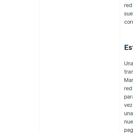
red
sue
cor
Es
Una
tra
Man
red
par
vez
una
nue
pag