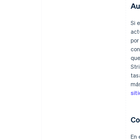
Au
Si 
act
por
con
que
Str
tas
más
sit
Co
En 