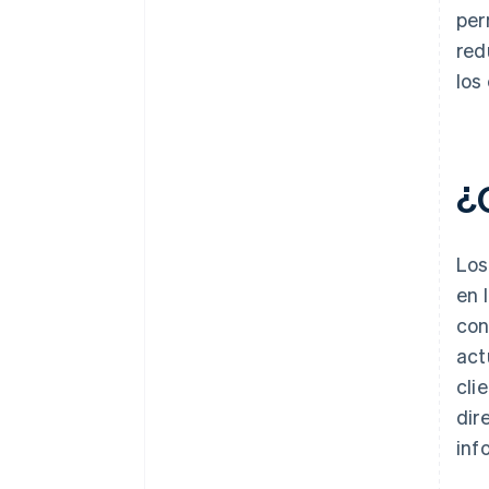
per
red
los
¿
Los
en 
con
act
cli
dir
inf