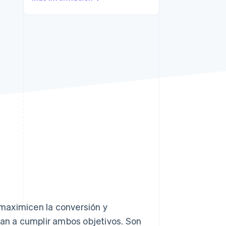
Sesiones de Stripe
2026
Descubre cómo Stripe
construye la
infraestructura
económica para la IA.
Mirar ahora
maximicen la conversión y
dan a cumplir ambos objetivos. Son