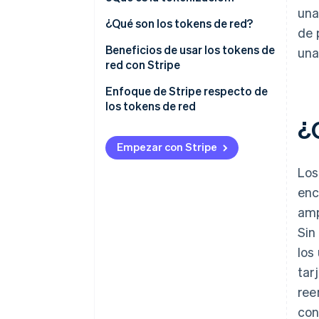
una
¿Qué son los tokens de red?
de 
Beneficios de usar los tokens de
una
red con Stripe
Gestión integrada de tokens
Enfoque de Stripe respecto de
los tokens de red
Aumento en las tasas de
¿
autorización
Empezar con Stripe
Costos más bajos
Los
Estrategias de tokenización
enc
optimizadas
amp
Sin
los
tar
ree
con