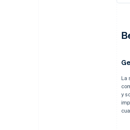
Be
Ge
La 
com
y s
imp
cua