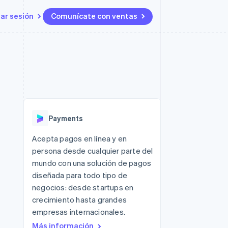
iar sesión
Comunícate con ventas
Recursos
Ecosistema
Contacto
 marketplaces
Más
Integraciones de aplicaciones
Socios
Contacta con ventas
Product roadmap
s
Ejemplos de código
Stripe App Marketplace
Conviértete en socio
Ver lo que viene
ataformas
Blog de desarrolladores
Estado de la API
Radar
Prevención de fraude
Payments
Atlas
Constitución de una startup
 lucro
Acepta pagos en línea y en
persona desde cualquier parte del
Climate
Eliminación de dióxido de
mundo con una solución de pagos
carbono
diseñada para todo tipo de
negocios: desde startups en
crecimiento hasta grandes
empresas internacionales.
Más información