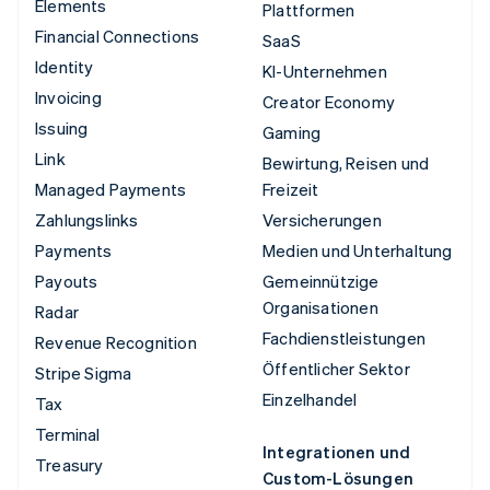
Elements
Plattformen
Financial Connections
SaaS
Identity
KI-Unternehmen
Invoicing
Creator Economy
Issuing
Gaming
Link
Bewirtung, Reisen und
Managed Payments
Freizeit
Zahlungslinks
Versicherungen
Payments
Medien und Unterhaltung
Payouts
Gemeinnützige
Organisationen
Radar
Fachdienstleistungen
Revenue Recognition
Öffentlicher Sektor
Stripe Sigma
Einzelhandel
Tax
Terminal
Integrationen und
Treasury
Custom-Lösungen