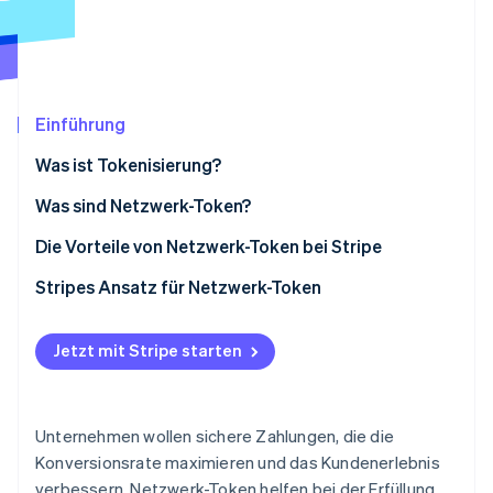
Betrugsprävention
Ecosystem
Atlas
Start-up-Gründung
Partner
Stripe App-Marktplatz
Climate
CO₂-Entnahme
Einführung
Identity
Was ist Tokenisierung?
Online-Identitätsprüfung
Was sind Netzwerk-Token?
Die Vorteile von Netzwerk-Token bei Stripe
Integrierte Tokenverwaltung
Stripes Ansatz für Netzwerk-Token
Stripe-Sessions 2026
Erfahren Sie, wie Stripe Lösungen für die Wirts
Gestiegene Autorisierungsraten
Jetzt ansehen
Jetzt mit Stripe starten
Geringere Kosten
Optimierte Tokenisierungs-Strategien
Unternehmen wollen sichere Zahlungen, die die
Konversionsrate maximieren und das Kundenerlebnis
verbessern. Netzwerk-Token helfen bei der Erfüllung