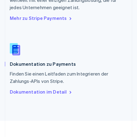
Slowakei
jedes Unternehmen geeignet ist.
English
Mehr zu Stripe Payments
Slowenien
English
Italiano
Sonderverwaltungsregion Hongkong,
China
English
简体中文
Spanien
Español
English
Dokumentation zu Payments
Thailand
ไทย
English
Finden Sie einen Leitfaden zum Integrieren der
Tschechische Republik
Zahlungs-APIs von Stripe.
English
Ungarn
Dokumentation im Detail
English
Vereinigte Arabische Emirate
English
Vereinigte Staaten
English
Español
简体中文
Vereinigtes Königreich
English