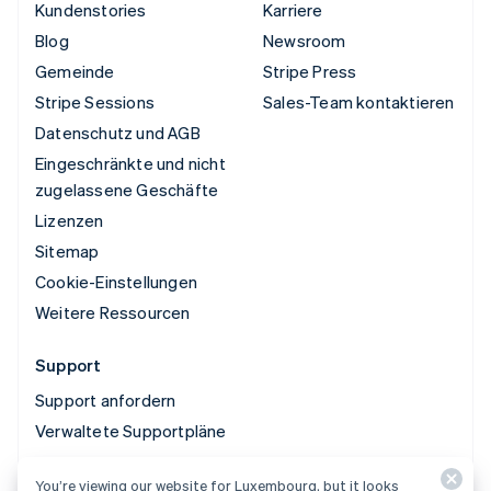
Kundenstories
Karriere
Blog
Newsroom
Gemeinde
Stripe Press
Stripe Sessions
Sales-Team kontaktieren
Datenschutz und AGB
Eingeschränkte und nicht
zugelassene Geschäfte
Lizenzen
Sitemap
Cookie-Einstellungen
Weitere Ressourcen
Support
Support anfordern
Verwaltete Supportpläne
You’re viewing our website for Luxembourg, but it looks
© 2026 Stripe, LLC