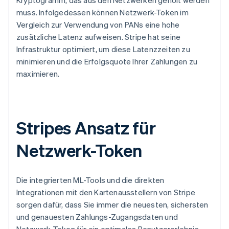
Nederlands
Français
Deutsch
English
muss. Infolgedessen können Netzwerk-Token im
Brasilien
Português
English
Vergleich zur Verwendung von PANs eine hohe
Bulgarien
zusätzliche Latenz aufweisen. Stripe hat seine
English
Infrastruktur optimiert, um diese Latenzzeiten zu
Dänemark
minimieren und die Erfolgsquote Ihrer Zahlungen zu
English
maximieren.
Deutschland
Deutsch
English
Estland
English
Festlandchina
Stripes Ansatz für
简体中文
English
Finnland
Netzwerk-Token
English
Svenska
Frankreich
Français
English
Gibraltar
Die integrierten ML-Tools und die direkten
English
Integrationen mit den Kartenausstellern von Stripe
Griechenland
sorgen dafür, dass Sie immer die neuesten, sichersten
English
und genauesten Zahlungs-Zugangsdaten und
Indien
Netzwerk-Token für ein optimales Benutzererlebnis