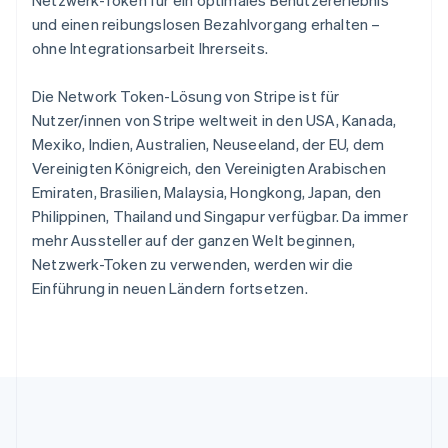
English
und einen reibungslosen Bezahlvorgang erhalten –
Irland
English
ohne Integrationsarbeit Ihrerseits.
Italien
Italiano
English
Die Network Token-Lösung von Stripe ist für
Japan
Nutzer/innen von Stripe weltweit in den USA, Kanada,
日本語
English
Mexiko, Indien, Australien, Neuseeland, der EU, dem
Kanada
English
Français
Vereinigten Königreich, den Vereinigten Arabischen
Kroatien
Emiraten, Brasilien, Malaysia, Hongkong, Japan, den
English
Italiano
Philippinen, Thailand und Singapur verfügbar. Da immer
Lettland
mehr Aussteller auf der ganzen Welt beginnen,
English
Netzwerk-Token zu verwenden, werden wir die
Liechtenstein
Deutsch
English
Einführung in neuen Ländern fortsetzen.
Litauen
English
Luxemburg
Français
Deutsch
English
Malaysia
English
简体中文
Malta
English