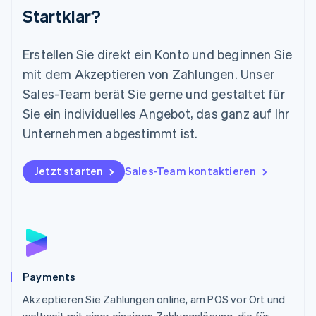
Startklar?
Mexiko
Español
English
Neuseeland
Erstellen Sie direkt ein Konto und beginnen Sie
English
mit dem Akzeptieren von Zahlungen. Unser
Niederlande
Nederlands
English
Sales-Team berät Sie gerne und gestaltet für
Norwegen
Sie ein individuelles Angebot, das ganz auf Ihr
English
Österreich
Unternehmen abgestimmt ist.
Deutsch
English
Polen
Jetzt starten
Sales-Team kontaktieren
English
Portugal
Português
English
Rumänien
English
Schweden
Svenska
English
Schweiz
Payments
Deutsch
Français
Italiano
English
Akzeptieren Sie Zahlungen online, am POS vor Ort und
Singapur
English
简体中文
weltweit mit einer einzigen Zahlungslösung, die für