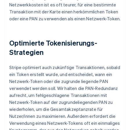
Netzwerkkosten ist es oft teurer, für eine bestimmte
Transaktion mit der Karte einen herkömmlichen Token
oder eine PAN zu verwenden als einen Netzwerk-Token.
Optimierte Tokenisierungs-
Strategien
Stripe optimiert auch zukünftige Transaktionen, sobald
ein Token erstellt wurde, und entscheidet, wann ein
Netzwerk-Token oder die zugrunde liegende PAN
verwendet werden soll. Wir halten die PAN-Redundanz
aufrecht, um fehlgeschlagene Transaktionen mit
Netzwerk-Token auf der zugrundeliegenden PAN zu
wiederholen, um die Gesamtakzeptanzrate für
Australien
Nutzer/innen zu maximieren. Außerdem erfordert die
English
Verwendung eines Netzwerk-Tokens oft ein einmaliges
Belgien
Kryptogramm, das aus den Netzwerken geholt werden