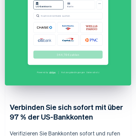
US-Bankkonto
Karte
Passwort
Nach meiner Bank suchen
Anmelden
Abbrechen
Vollständiger Name
344,78 € zahlen
Jacqueline Muller
Bankkonto
Geschützt von Stripe
Scheckeinlösung
••••1499
Powered by
Nutzungsbedingungen
Datenschutz
Verbinden Sie sich sofort mit über
97 % der US-Bankkonten
Verifizieren Sie Bankkonten sofort und rufen