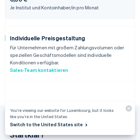
Italiano
English
Je Institut und Kontoinhaber/in pro Monat
Japan
日本語
English
Kanada
English
Français
Kroatien
Individuelle Preisgestaltung
English
Italiano
Für Unternehmen mit großem Zahlungsvolumen oder
Lettland
speziellen Geschäftsmodellen sind individuelle
English
Liechtenstein
Konditionen verfügbar.
Deutsch
English
Sales-Team kontaktieren
Litauen
English
Luxemburg
Français
Deutsch
English
Malaysia
English
简体中文
You’re viewing our website for Luxembourg, but it looks
Malta
like you’re in the United States.
English
Switch to the United States site
Mexiko
Startklar?
Español
English
Neuseeland