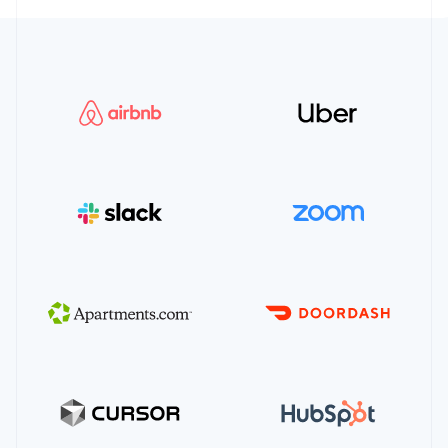
17
"us_bank_account"
,
18
]
,
19
permissions
:
[
"payment_method"
]
20
}
21