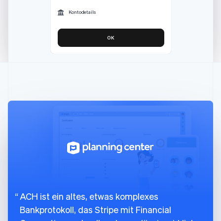
Kontodetails
OK
ACH ist ein altes, etwas komplexes
Bankprotokoll, das Stripe mit Financial