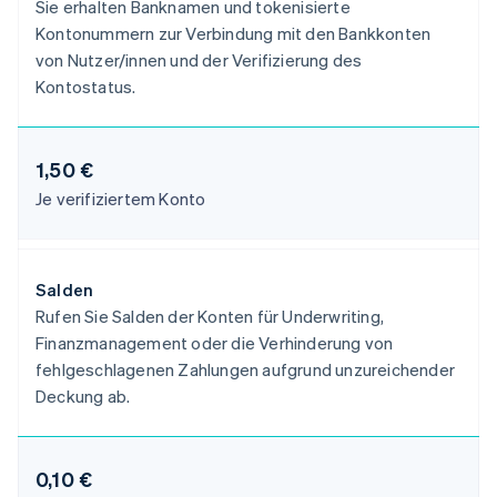
Sie erhalten Banknamen und tokenisierte
Kontonummern zur Verbindung mit den Bankkonten
von Nutzer/innen und der Verifizierung des
Kontostatus.
1,50 €
Je verifiziertem Konto
Salden
Rufen Sie Salden der Konten für Underwriting,
Finanzmanagement oder die Verhinderung von
Australien
fehlgeschlagenen Zahlungen aufgrund unzureichender
English
Deckung ab.
Belgien
Nederlands
Français
Deutsch
English
Brasilien
Português
English
0,10 €
Bulgarien