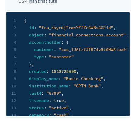
US-Finanzinstitute
1
{
2
id
:
"fca_zbyrdjTrwcYZJZc6WBs6GPid"
,
3
object
:
"financial_connections.account"
,
4
accountholder
:
{
5
customer
:
"cus_1JAIzfJIR74v5t0MW8ioa9T8"
,
6
type
:
"customer"
7
}
,
8
created
:
1618725600
,
9
display_name
:
"Basic Checking"
,
10
institution_name
:
"GPTN Bank"
,
11
last4
:
"6789"
,
12
livemode
:
true
,
13
status
:
"active"
,
14
category
:
"cash"
,
15
subcategory
:
"checking"
,
16
supported_payment_method_types
:
[