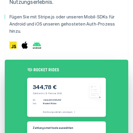
Nutzungserlebnis.
Fügen Sie mit Stripe.js oder unseren Mobil-SDKs für
Android und iOS unseren gehosteten Auth-Prozess
hinzu.
344,78 €
Zahlbar bis 21. Februar 2022
An
Jacqueline Muller
Von
Rocket Rides
Rechnungsdetails anzeigen
Nutzername
Zahlungsmethode auswählen