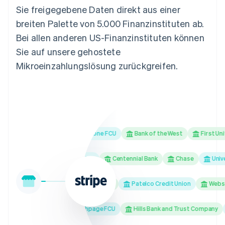
Sie freigegebene Daten direkt aus einer
breiten Palette von 5.000 Finanzinstituten ab.
Bei allen anderen US-Finanzinstituten können
Sie auf unsere gehostete
Mikroeinzahlungslösung zurückgreifen.
Ally Bank
Redstone FCU
Bank of the West
First United 
ls First Federal Credit Union
Centennial Bank
Chase
Universi
M&T Bank
Bank of Hawaii
Patelco Credit Union
Webster
Banco Popular
Bethpage FCU
Hills Bank and Trust Company
Mo