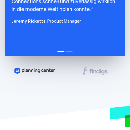
Connections schnell und zuverlässig wirklich
in die moderne Welt holen konnte.
Jeremy Ricketts
, Product Manager