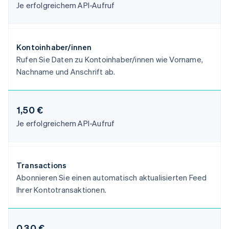
Je erfolgreichem API-Aufruf
English
Dänemark
English
Deutschland
Kontoinhaber/innen
Deutsch
English
Rufen Sie Daten zu Kontoinhaber/innen wie Vorname,
Estland
English
Nachname und Anschrift ab.
Festlandchina
简体中文
English
Finnland
1,50 €
English
Svenska
Frankreich
Je erfolgreichem API-Aufruf
Français
English
Gibraltar
English
Griechenland
Transactions
English
Abonnieren Sie einen automatisch aktualisierten Feed
Indien
Ihrer Kontotransaktionen.
English
Irland
English
0,30 €
Italien