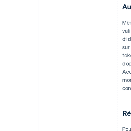
Au
Mêm
val
d’i
sur
tok
d’o
Acc
mom
con
Ré
Pou