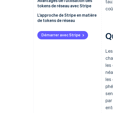
Avantages de l’utilisation des
tau
tokens de réseau avec Stripe
coû
Gestion intégrée des tokens
L’approche de Stripe en matière
de tokens de réseau
Augmentation des taux
d’autorisation
Qu
Démarrer avec Stripe
Réduction des coûts
Optimisation des stratégies de
Les
tokenisation
cha
les
néa
les
phé
sen
par
ent