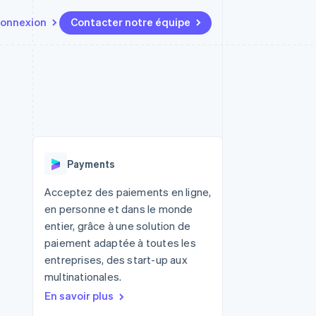
onnexion
Contacter notre équipe
Ressources
Écosystème
Contact
t marketplaces
Plus
Intégrations d'applications
Partenaires
Contacter notre équipe
Product roadmap
elle
Exemples de code
Stripe App Marketplace
Devenir partenaire
Découvrez les prochaines
r les
Blog des développeurs
évolutions
rs
État de l'API
Radar
Payments
Prévention de la fraude
ratif
Atlas
Acceptez des paiements en ligne,
Constitution de start-up
en personne et dans le monde
Climate
entier, grâce à une solution de
Élimination du carbone
paiement adaptée à toutes les
Identity
entreprises, des start-up aux
Vérification de l'identité
multinationales.
En savoir plus