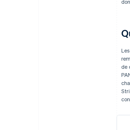
don
Q
Les
rem
de 
PAN
cha
Str
con