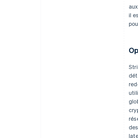
aux
il 
pou
Op
Str
dét
red
uti
glo
cry
rés
des
lat