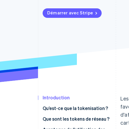
Authorization Boost
Acceptation optimisée
Link
Démarrer avec Stripe
Paiements accélérés
Financial Connections
Comptes financiers associés
Introduction
Les
fav
Qu’est-ce que la tokenisation ?
d'a
Que sont les tokens de réseau ?
car