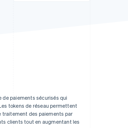
Stripe Sessions 2026
Découvrez comment
Stripe construit
l’infrastructure
économique de l’IA.
Regarder la vidéo
che de paiements sécurisés qui
. Les tokens de réseau permettent
e traitement des paiements par
ts clients tout en augmentant les