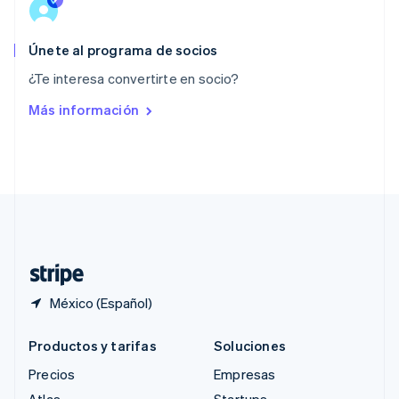
English
简体中文
Reino Unido
English
Únete al programa de socios
República Checa
¿Te interesa convertirte en socio?
English
Rumania
Más información
English
Singapur
English
简体中文
Suecia
Svenska
English
Suiza
Deutsch
Français
Italiano
English
Tailandia
ไทย
English
México (Español)
Productos y tarifas
Soluciones
Precios
Empresas
Atlas
Startups