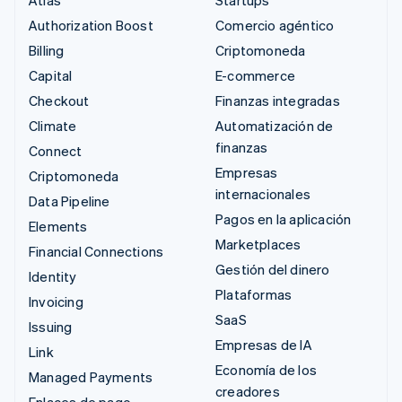
Authorization Boost
Comercio agéntico
Billing
Criptomoneda
Capital
E-commerce
Checkout
Finanzas integradas
Climate
Automatización de
finanzas
Connect
Empresas
Criptomoneda
internacionales
Data Pipeline
Pagos en la aplicación
Elements
Marketplaces
Financial Connections
Gestión del dinero
Identity
Plataformas
Invoicing
SaaS
Issuing
Empresas de IA
Link
Economía de los
Managed Payments
creadores
Enlaces de pago