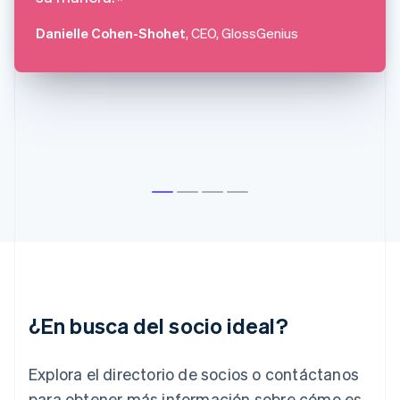
English
Finlandia
Danielle Cohen-Shohet
, CEO, GlossGenius
English
Svenska
Francia
Français
English
Gibraltar
English
Grecia
English
Hungría
English
India
English
Irlanda
English
Italia
Italiano
English
¿En busca del socio ideal?
Japón
日本語
English
Letonia
Explora el directorio de socios o contáctanos
English
Liechtenstein
para obtener más información sobre cómo es