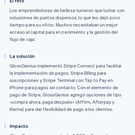
El reto
Los emprendedores de belleza tuvieron que luchar con
soluciones de puntos dispersos, lo que les dejó poco
tiempo para su oficio. Muchos necesitaban un mejor
acceso al capital para el crecimiento y la gestión del
flujo de caja.
La solución
GlossGenius implementó Stripe Connect para facilitar
Alemania
la implementación de pagos, Stripe Billing para
Deutsch
English
suscripciones y Stripe Terminal con Tap to Pay en
Australia
iPhone para pagos sin contacto. Con el elemento de
English
pago de Stripe, GlossGenius agregó opciones de tipo
Austria
«compra ahora, paga después» (Affirm, Afterpay y
Deutsch
English
Bélgica
Klarna) para dar flexibilidad de pago a los clientes.
Nederlands
Français
Deutsch
English
Brasil
Impacto
Português
English
Bulgaria