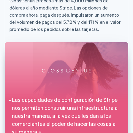
GlossGenius procesa más de 4,000 millones de
English
dólares al año mediante Stripe. Las opciones de
Canadá
compra ahora, paga después, impulsaron un aumento
English
Français
China continental
del volumen de pagos del 5.72 % y del 171 % en el valor
简体中文
English
promedio de los pedidos sobre las tarjetas.
Chipre
English
Croacia
English
Italiano
Dinamarca
English
Emiratos Árabes Unidos
English
Eslovaquia
English
Eslovenia
Las capacidades de configuración de Stripe
English
Italiano
España
nos permiten construir una infraestructura a
Español
English
nuestra manera, a la vez que les dan a los
Estados Unidos
comerciantes el poder de hacer las cosas a
English
Español
简体中文
Estonia
su manera.