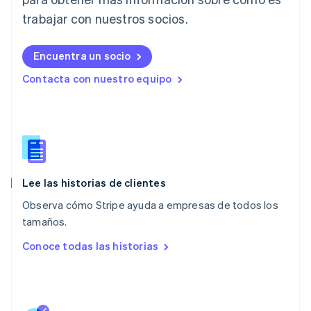
Deutsch
English
trabajar con nuestros socios.
Lituania
English
Luxemburgo
Encuentra un socio
Français
Deutsch
English
Malasia
Contacta con nuestro equipo
English
简体中文
Malta
English
México
Español
English
Noruega
English
Lee las historias de clientes
Nueva Zelandia
English
Observa cómo Stripe ayuda a empresas de todos los
Países Bajos
tamaños.
Nederlands
English
Conoce todas las historias
Polonia
English
Portugal
Português
English
RAE de Hong Kong, China