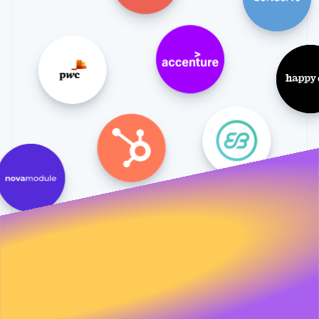
Ecosistema
Sesiones de Stripe 2026
Socios
Descubre cómo Stripe construye la infraestructura económi
Stripe App Marketplace
Mirar ahora