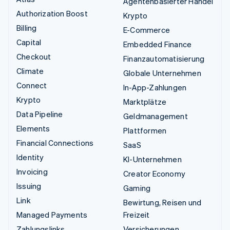
Agentenbasierter Handel
Authorization Boost
Krypto
Billing
E-Commerce
Capital
Embedded Finance
Checkout
Finanzautomatisierung
Climate
Globale Unternehmen
Connect
In-App-Zahlungen
Krypto
Marktplätze
Data Pipeline
Geldmanagement
Elements
Plattformen
Financial Connections
SaaS
Identity
KI-Unternehmen
Invoicing
Creator Economy
Issuing
Gaming
Link
Bewirtung, Reisen und
Managed Payments
Freizeit
Zahlungslinks
Versicherungen