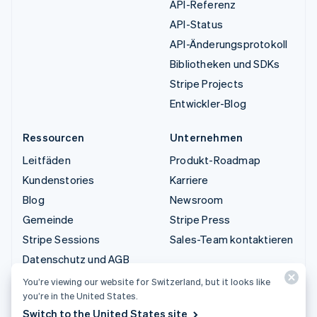
API-Referenz
API-Status
API-Änderungsprotokoll
Bibliotheken und SDKs
Stripe Projects
Entwickler-Blog
Ressourcen
Unternehmen
Leitfäden
Produkt-Roadmap
Kundenstories
Karriere
Blog
Newsroom
Gemeinde
Stripe Press
Stripe Sessions
Sales-Team kontaktieren
Datenschutz und AGB
Eingeschränkte und nicht
You’re viewing our website for Switzerland, but it looks like
zugelassene Geschäfte
you’re in the United States.
Switch to the United States site
Lizenzen