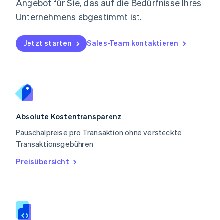
Angebot für Sie, das auf die Bedürfnisse Ihres
Deutsch
English
Polen
Unternehmens abgestimmt ist.
English
Portugal
Português
English
Jetzt starten
Sales-Team kontaktieren
Rumänien
English
Schweden
Svenska
English
Schweiz
Deutsch
Français
Italiano
English
Singapur
Absolute Kostentransparenz
English
简体中文
Slowakei
Pauschalpreise pro Transaktion ohne versteckte
English
Transaktionsgebühren
Slowenien
Preisübersicht
English
Italiano
Sonderverwaltungsregion Hongkong,
China
English
简体中文
Spanien
Español
English