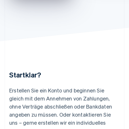
English
Italiano
Lettland
English
Liechtenstein
Deutsch
English
Litauen
English
Luxemburg
Français
Deutsch
English
Malaysia
English
简体中文
Malta
English
Startklar?
Mexiko
Español
English
Neuseeland
Erstellen Sie ein Konto und beginnen Sie
English
gleich mit dem Annehmen von Zahlungen,
Niederlande
ohne Verträge abschließen oder Bankdaten
Nederlands
English
Norwegen
angeben zu müssen. Oder kontaktieren Sie
English
uns – gerne erstellen wir ein individuelles
Österreich