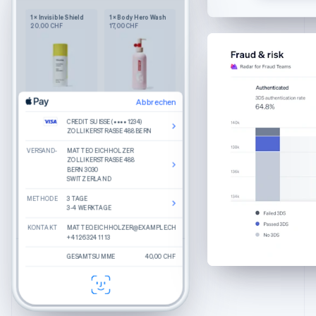
English
Vor allem funktional
Festlandchina
1 × Invisible Shield
1 × Body Hero Wash
20,00 CHF
17,00 CHF
简体中文
English
Großes Handgepäck
Finnland
Farbe: Navy
English
Svenska
1
245,00 CHF
Frankreich
Français
English
Produktdetails
Gibraltar
Abbrechen
Abbrechen
Was kommt heraus, wenn Sie runde
Gepäckanhänger
Brillengläser, dünne Bügel und einen
Bearbeiten
Entfernen
Bearbeiten
Entfernen
English
Nasensteg in Schlüssellochform kombinieren?
Farbe: Sand
CREDIT SUISSE (•••• 1234)
CREDIT SUISSE (•••• 1234)
Griechenland
Einen schönen Rahmen namens Haskell.
Abbrechen
ZOLLIKERSTRASSE 488 BERN
ZOLLIKERSTRASSE 488 BERN
1
25,00 CHF
English
Hergestellt aus handpoliertem
VERSAND-
VERSAND-
CREDIT SUISSE (•••• 1234)
MATTEO EICHHOLZER
MATTEO EICHHOLZER
Celluloseacetat
Indien
ZOLLIKERSTRASSE 488 BERN
ZOLLIKERSTRASSE 488
ZOLLIKERSTRASSE 488
Akulon-beschichete Schreiben für
BERN 3030
BERN 3030
Langlebigkeit
English
SWITZERLAND
SWITZERLAND
RECHNUNGSADRESSE
MATTEO EICHHOLZER
Irland
ZOLLIKERSTRASSE 488
Prüfungen
METHODE
METHODE
BERN 3030
3 TAGE
3 TAGE
English
SWITZERLAND
3-4 WERKTAGE
3-4 WERKTAGE
Italien
Empfohlen
KONTAKT
KONTAKT
KONTAKT
MATTEO.EICHHOLZER@EXAMPLE.CH
MATTEO.EICHHOLZER@EXAMPLE.CH
MATTEO.EICHHOLZER@EXAMPLE.CH
Italiano
English
Gesamt
270,00 CHF
+41 26 324 11 13
+41 26 324 11 13
+41 26 324 11 13
Japan
Percey
Rye Tortoise
Geschätzte
40,00 CHF
GESAMTSUMME
GESAMTSUMME
GESAMTSUMME
250,00 CHF
40,00 CHF
$270.00
日本語
English
Gesamtsumme
Durand
Kristall
Kanada
BEZAHLEN
BEZAHLEN
English
Français
Felix
Chamomile Fade
Kroatien