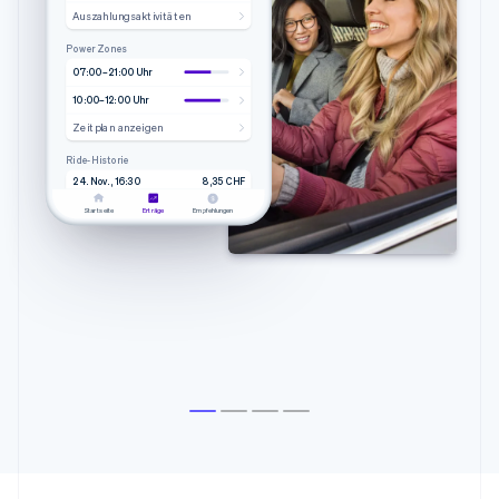
Auszahlungsaktivitäten
Power Zones
07:00–21:00 Uhr
10:00–12:00 Uhr
Zeitplan anzeigen
Ride-Historie
24. Nov., 16:30
8,35 CHF
4,20 Meilen • 9 Min. 51
Lyft
Sek.
Startseite
Erträge
Empfehlungen