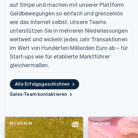
Data Pipeline
auf Stripe und machen mit unserer Plattform
Geldmanagement
Marktplatz auf
Zugriff auf mehr als
Datensynchronisierung
Produkt-Roadmap
Plattformen
Grundlagen der
Geldbewegungen so einfach und grenzenlos
125
Stripe Sessions
SaaS
Abonnementverwaltung
Terminal
Karriere
wie das Internet selbst. Unsere Teams
Zahlungen vor Ort
Newsroom
So setzen Sie
unterstützen Sie in mehreren Niederlassungen
Authorization
Stripe Press
nutzungsbasierte
Boost
Abrechnung um
weltweit und wickeln jedes Jahr Transaktionen
Nach Branche
Optimierung der
Stablecoin-gestützte
im Wert von Hunderten Milliarden Euro ab – für
Autorisierungsraten
Karten ausgeben: So
Link
KI-Unternehmen
Kontakt
geht´s
Start-ups wie für etablierte Marktführer
Beschleunigter
Creator Economy
Bereitstellung und
gleichermaßen.
Bezahlvorgang
Gaming
Verwaltung von
Sales-Team
Financial
Bewirtung, Reisen und
Diensten mit Agenten
kontaktieren
Connections
Freizeit
Partner werden
Verbundene
Versicherungen
Alle Erfolgsgeschichten
Medien und
Finanzdaten
Unterhaltung
Sales-Team kontaktieren
Ressourcen
Gemeinnützige
Organisationen
Fachdienstleistungen
App-Integrationen
Mehr
Öffentlicher Sektor
Code-Beispiele
Product roadmap
Einzelhandel
Entwickler-Blog
Ausblick
API-Status
Radar