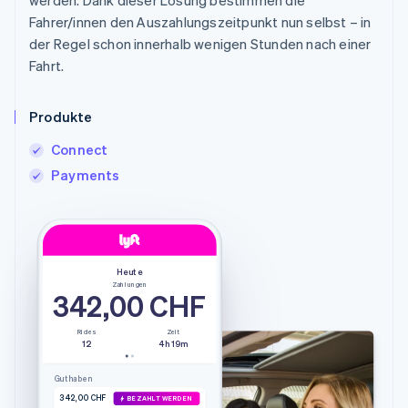
Fahrer/innen den Auszahlungszeitpunkt nun selbst – in
der Regel schon innerhalb wenigen Stunden nach einer
Fahrt.
Produkte
Connect
Payments
Heute
Zahlungen
342,00 CHF
Rides
Zeit
12
4h 19m
Guthaben
342,00 CHF
BEZAHLT WERDEN