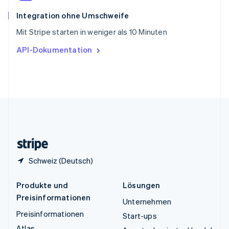
Thailand
ไทย
English
Integration ohne Umschweife
Tschechische Republik
Mit Stripe starten in weniger als 10 Minuten
English
Ungarn
API-Dokumentation
English
Vereinigte Arabische Emirate
English
Vereinigte Staaten
English
Español
简体中文
Vereinigtes Königreich
English
Zypern
English
Schweiz (Deutsch)
Produkte und
Lösungen
Preisinformationen
Unternehmen
Preisinformationen
Start-ups
Atlas