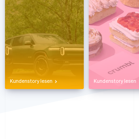
Betrugsprävention
Ecosystem
Atlas
Start-up-Gründung
Partner
Stripe App-Marktplatz
Climate
CO₂-Entnahme
Identity
Online-Identitätsprüfung
Kundenstory lesen
Kundenstory lesen
Stripe-Sessions 2026
Erfahren Sie, wie Stripe Lösungen für die Wirtschaft
Jetzt ansehen