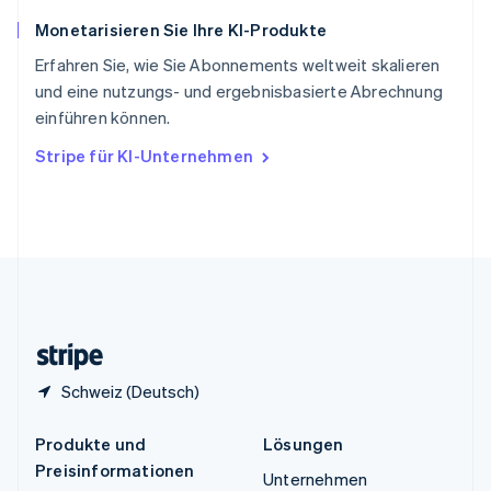
Spanien
Monetarisieren Sie Ihre KI-Produkte
Español
English
Thailand
Erfahren Sie, wie Sie Abonnements weltweit skalieren
ไทย
English
und eine nutzungs- und ergebnisbasierte Abrechnung
Tschechische Republik
einführen können.
English
Ungarn
Stripe für KI-Unternehmen
English
Vereinigte Arabische Emirate
English
Vereinigte Staaten
English
Español
简体中文
Vereinigtes Königreich
English
Zypern
English
Schweiz (Deutsch)
Produkte und
Lösungen
Preisinformationen
Unternehmen