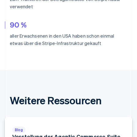
Deutsch
English
verwendet
Estland
English
Festlandchina
90 %
简体中文
English
Finnland
aller Erwachsenen in den USA haben schon einmal
English
Svenska
etwas über die Stripe-Infrastruktur gekauft
Frankreich
Français
English
Gibraltar
English
Griechenland
English
Indien
English
Irland
Weitere Ressourcen
English
Italien
Italiano
English
Japan
日本語
English
Blog
Kanada
Vorstellung der Agentic Commerce Suite