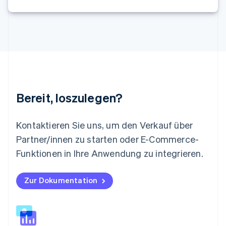
English
Österreich
Deutsch
English
Polen
English
Portugal
Português
English
Rumänien
English
Schweden
Bereit, loszulegen?
Svenska
English
Schweiz
Kontaktieren Sie uns, um den Verkauf über
Deutsch
Français
Italiano
English
Singapur
Partner/innen zu starten oder E-Commerce-
English
简体中文
Funktionen in Ihre Anwendung zu integrieren.
Slowakei
English
Slowenien
Zur Dokumentation
English
Italiano
Sonderverwaltungsregion Hongkong,
China
English
简体中文