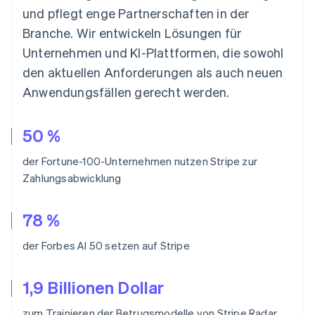
und pflegt enge Partnerschaften in der
Branche. Wir entwickeln Lösungen für
Unternehmen und KI-Plattformen, die sowohl
den aktuellen Anforderungen als auch neuen
Anwendungsfällen gerecht werden.
50 %
der Fortune-100-Unternehmen nutzen Stripe zur
Australien
Zahlungsabwicklung
English
Belgien
Nederlands
Français
Deutsch
English
78 %
Brasilien
Português
English
der Forbes AI 50 setzen auf Stripe
Bulgarien
English
Dänemark
1,9 Billionen Dollar
English
Deutschland
zum Trainieren der Betrugsmodelle von Stripe Radar