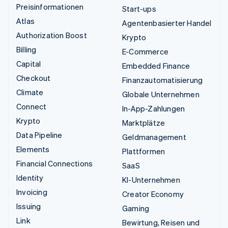
Preisinformationen
Start-ups
Atlas
Agentenbasierter Handel
Authorization Boost
Krypto
Billing
E-Commerce
Capital
Embedded Finance
Checkout
Finanzautomatisierung
Climate
Globale Unternehmen
Connect
In-App-Zahlungen
Krypto
Marktplätze
Data Pipeline
Geldmanagement
Elements
Plattformen
Financial Connections
SaaS
Identity
KI-Unternehmen
Invoicing
Creator Economy
Issuing
Gaming
Link
Bewirtung, Reisen und