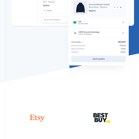
Betrugsprävention
Ecosystem
Atlas
Start-up-Gründung
Partner
Stripe App-Marktplatz
Climate
CO₂-Entnahme
Identity
Online-Identitätsprüfung
Stripe-Sessions 2026
Erfahren Sie, wie Stripe Lösungen für die Wirtschaft
Jetzt ansehen