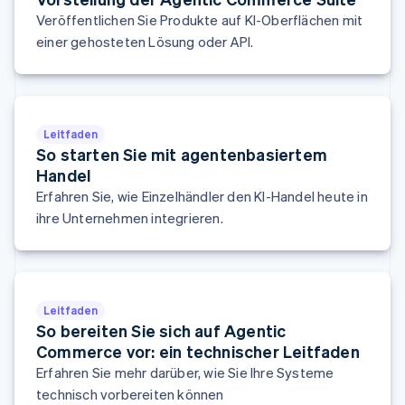
English
Français
Veröffentlichen Sie Produkte auf KI-Oberflächen mit
Kroatien
einer gehosteten Lösung oder API.
English
Italiano
Lettland
English
Liechtenstein
Deutsch
English
Litauen
Leitfaden
English
So starten Sie mit agentenbasiertem
Luxemburg
Handel
Français
Deutsch
English
Erfahren Sie, wie Einzelhändler den KI-Handel heute in
Malaysia
ihre Unternehmen integrieren.
English
简体中文
Malta
English
Mexiko
Español
English
Leitfaden
Neuseeland
So bereiten Sie sich auf Agentic
English
Commerce vor: ein technischer Leitfaden
Niederlande
Erfahren Sie mehr darüber, wie Sie Ihre Systeme
Nederlands
English
Norwegen
technisch vorbereiten können