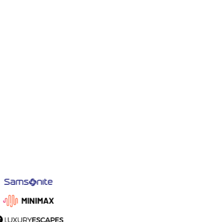
招牌特调
HK$192.00
银行卡信息
6452 8334 0011 1991
4242 4242 4242 4242
银行卡被拒
MM/YY
03/28
CVC
295
账单地址
国家/地区
美国
邮编
92664