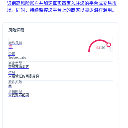
识别高风险账户并加速真实商家入驻您的平台或交易市
持卡人信息
场。同时，持续监控您平台上的商家以减少潜在滥用。
Jane Diaz
卡号
4242 4242 4242 4242
风险洞察
03/28
760
欺诈风险
高
80
/
100
公司
Toybox Labs
商家类型
交易市场卖方
信号
未经验证的商家身份
欺诈风险
高
身份匹配
未找到匹配项