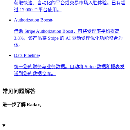
获取快速、自动化的平台或交易市场入驻体验。已有超
Connect 子账户
过 17,000 个平台使用。
账户
账户状态
Gleason Group
已启用
Authorization Boost
借助 Stripe Authorization Boost，可将受理率平均提高
3.8%，该产品将 Stripe 的 AI 驱动受理优化功能整合为一
优化影响摘要
体。
节省成本
Data Pipeline
功能
统一您的财务与业务数据。自动将 Stripe 数据和报表发
Adaptive Acceptance
送到您的数据仓库。
选择您的数据存储目标位置
常见问题解答
Amazon Redshift
进一步了解 Radar。