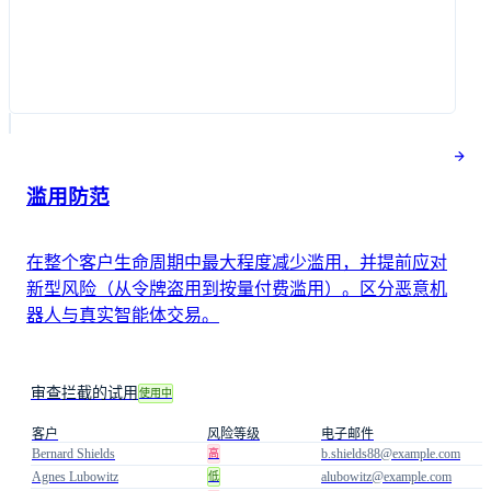
滥用防范
在整个客户生命周期中最大程度减少滥用，并提前应对
新型风险（从令牌盗用到按量付费滥用）。区分恶意机
器人与真实智能体交易。
审查拦截的试用
使用中
客户
风险等级
电子邮件
Bernard Shields
b.shields88@example.com
高
Agnes Lubowitz
alubowitz@example.com
低