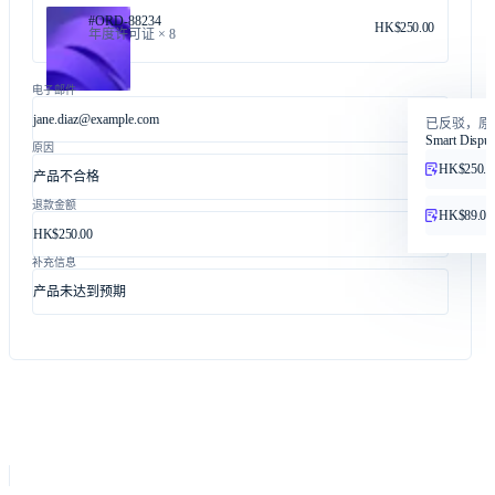
#ORD-88234
HK$250.00
年度许可证 × 8
电子邮件
jane.diaz@example.com
已反驳，原
Smart Disput
原因
HK$250.0
产品不合格
退款金额
HK$89.00
HK$250.00
补充信息
产品未达到预期