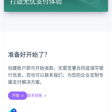
打造无忧支付体验
马来西亚
English
简体中文
美国
English
Español
简体中文
墨西哥
Español
English
挪威
English
葡萄牙
Português
English
准备好开始了？
日本
日本語
English
瑞典
创建账户即可开始收款，无需签署合同或填写银
Svenska
English
瑞士
行信息。您也可以联系我们，为您的企业定制专
Deutsch
Français
Italiano
English
属支付解决方案。
塞浦路斯
English
斯洛伐克
开始
联系销售
English
斯洛文尼亚
English
Italiano