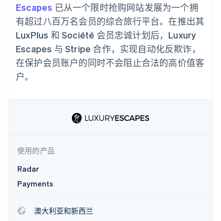
支付成功率优
Stripe Sigma
产品路线图
Escapes
已从一个限时抢购网站发展为一个拥
SaaS
化
自定义报告
Sessions 年度大会
有超过八百万名会员的综合旅行平台。在推出其
Link
Data Pipeline
招聘
加速结账
数据同步
资讯中心
LuxPlus 和 Société 会员忠诚计划后，Luxury
资源
Stripe Press
Escapes 与 Stripe 合作，实现自动化反欺诈，
按行业
应用集成
在保护会员账户的同时不会阻止合法的高价值客
AI 企业
代码示例
更多
户。
创作者经济
开发者博客
联系
Product roadmap
游戏
API 状态
了解未来规划
酒店、旅游与休闲
联系销售
保险
Radar
成为合作伙伴
媒体与娱乐
欺诈防范
非营利组织
Atlas
专业服务
初创企业注册
公共部门
零售
使用的产品
Climate
碳移除
Radar
Payments
生态系统
合作伙伴
澳大利亚和新西兰
Stripe App Marketplace
Stripe Sessions 2026