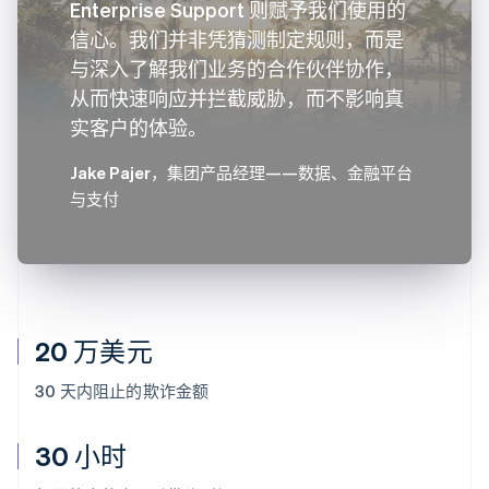
Enterprise Support 则赋予我们使用的
信心。我们并非凭猜测制定规则，而是
与深入了解我们业务的合作伙伴协作，
从而快速响应并拦截威胁，而不影响真
实客户的体验。
Jake Pajer
，集团产品经理——数据、金融平台
与支付
20 万美元
30 天内阻止的欺诈金额
30 小时
阿联酋
English