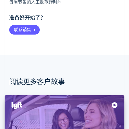
每周节省的人工反欺诈时间
爱尔兰
English
爱沙尼亚
准备好开始了？
English
奥地利
联系销售
Deutsch
English
澳大利亚
English
巴西
Português
English
保加利亚
English
比利时
Nederlands
Français
Deutsch
English
阅读更多客户故事
波兰
English
丹麦
English
德国
Deutsch
English
法国
Français
English