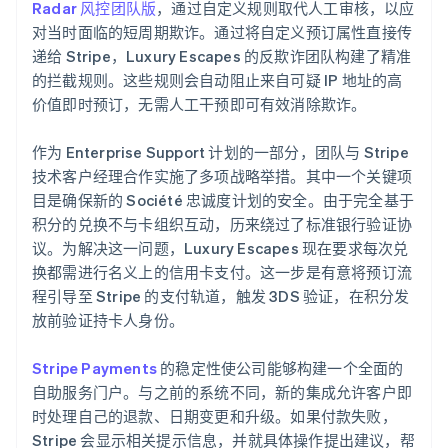
Radar 风控团队版
，通过自定义规则取代人工审核，以应
对当时面临的短周期欺诈。通过将自定义预订属性直接传
递给 Stripe，Luxury Escapes 的反欺诈团队构建了精准
的拦截规则。这些规则会自动阻止来自可疑 IP 地址的高
价值即时预订，无需人工干预即可有效消除欺诈。
作为 Enterprise Support 计划的一部分，团队与 Stripe
技术客户经理合作实施了多项战略举措。其中一个关键项
目是确保新的 Société 忠诚度计划的安全。由于完全基于
积分的兑换不与卡组织互动，历来绕过了标准银行验证协
议。为解决这一问题，Luxury Escapes 现在要求每次兑
换都需进行名义上的信用卡支付。这一步是有意将预订流
程引导至 Stripe 的支付轨道，触发 3DS 验证，在积分发
放前验证持卡人身份。
Stripe Payments
的稳定性使公司能够构建一个全面的
自助服务门户。与之前的系统不同，新的集成允许客户即
时处理自己的退款、日期变更和升级。如果付款失败，
Stripe 会显示相关提示信息，并就具体操作提出建议，帮