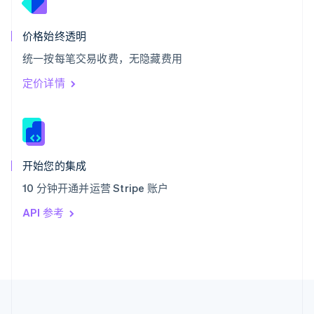
泰国
ไทย
English
希腊
价格始终透明
English
统一按每笔交易收费，无隐藏费用
西班牙
Español
English
定价详情
新加坡
English
简体中文
新西兰
English
匈牙利
English
开始您的集成
意大利
10 分钟开通并运营 Stripe 账户
Italiano
English
印度
API 参考
English
英国
English
直布罗陀
English
中国内地
简体中文
English