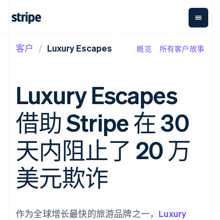
客户
Luxury Escapes
概览
所有客户故事
按企业阶段
文档
学习
支付
营收
资金管
平台
理
易市
大型企业
Stripe 文档
博客
Payments
Billing
初创企业
API 参考文档
客户案例
Luxury Escapes
在线支付
经常性收入
Global
Conn
库与 SDK
指南
Payment links
Metronome
Payouts
Stripe Apps
按用量计费
平台
借助 Stripe 在 30
无代码支付
Subscriptions
向第三
按应用场景
Checkout
方打款
支持
预构建支付界
订阅管理
指南
智能体商务
天内阻止了 20 万
面
Invoicing
加密货币
获取支持
一次性或定期
Elements
电子商务
接受线上付款
托管支持方案
灵活的 UI 组件
账单
嵌入式金融
实施预置结账流程
专业服务
美元欺诈
Payment
Tax
财务自动化
构建平台或交易市场
methods
销售税和增值
全球化企业
管理订阅
接入 125+ 种支
税自动化
应用内支付
提供按用量计费
付方式
Revenue
交易市场
发行稳定币支持的支付卡
Authorization
Recognition
公司
资金管理
通过智能体配置和管理服
作为全球增长最快的旅游品牌之一，
Boost
会计自动化
Luxury
平台
务