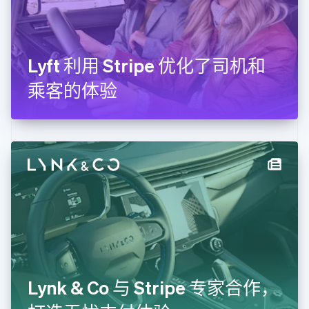
芬兰
English
Svenska
荷兰
Nederlands
English
Lyft 利用 Stripe 优化了司机和
加拿大
English
Français
乘客的体验
捷克
English
克罗地亚
English
Italiano
拉脱维亚
English
立陶宛
English
列支敦士登
Deutsch
English
卢森堡
Français
Deutsch
English
罗马尼亚
English
Lynk & Co 与 Stripe 专家合作，
马尔他
English